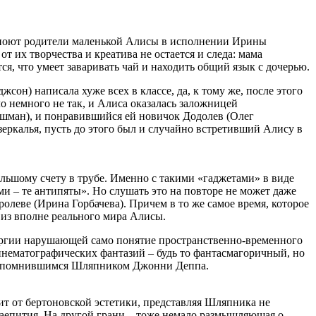
ую поют родители маленькой Алисы в исполнении Ирины
их творчества и креатива не остается и следа: мама
тся, что умеет заваривать чай и находить общий язык с дочерью.
сон) написала хуже всех в классе, да, к тому же, после этого
ло немного не так, и Алиса оказалась заложницей
ошман), и понравившийся ей новичок Додолев (Олег
азеркалья, пусть до этого был и случайно встретивший Алису в
ольшому счету в трубе. Именно с такими «гаджетами» в виде
и – те антипяты». Но слушать это на повторе не может даже
олеве (Ирина Горбачева). Причем в то же самое время, которое
 из вполне реального мира Алисы.
ургии нарушающей само понятие пространственно-временного
инематографических фантазий – будь то фантасмагоричный, но
м запомнившимся Шляпником Джонни Деппа.
 от бертоновской эстетики, представляя Шляпника не
чаепития. На другой грани – тоже немало размышляющая о