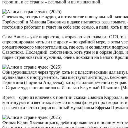
героини, и ее страны – реальной и вымышленной.
Спектакль, теперь не аудио, а в том числе и визуальный начи
Горбачевой и Милоша Биковича и даже пытаются разыгрывать са
постоянно работает и тянет на себе всю семью, а папа, хоть и п
Сама Алиса – уже подросток, которая вот-вот завалит ОГЭ, так
спровоцировала чуть ли не драку – по крайней мере, в этом ув
романтического многоугольника, где есть и ее заклятая подр
Савостюк). Последний, собственно, хоть уже и в образе Додо, и
парке странноватый мужчина, очень похожий на Белого Кроли
Обнаружившаяся через трубу, хоть и с классическими для визу
музыкальных инструментов, там шествуют антиподы, бесконечно
Герцогиня (Паулина Андреева), которая одновременно и управл
в Стране чудес остановилось. И только Безумный Шляпник (Мил
Время – одно из ключевых понятий сказки Льюиса Кэрролла, 
континуума и известных всем со школы формул про скорости и
графически четко прорисованный мультфильм Ефрема Пружанс
Фильм Юрия Хмельницкого, дебютировавшего в полном метре с
безумным, а даже каким-то скучным философом, под разглагол