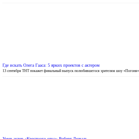
Где искать Олега Гааса: 5 ярких проектов с актером
13 сентября ТНТ покажет финальный выпуск полюбившегося зрителям шоу «Погоня
Умер актер «Крестного отца» Роберт Дюваль