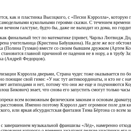
нается, как и пластинка Высоцкого, с «Песни Кэрролла», котор
модельными кукольными героями сказки. С течением времени от 
ри вечном галстуке, будто бы, даже не выходит из дома, но горди
 как финальный тест по математике (привет, Чарльз Лютвидж Додж
ерена учительница (Кристина Бабушкина). На деле же все обстоя
ужка (Полина Гухман) вместе со своим бывшим дружком (Артем К
 становится главной причиной ее падения не в нору, а в трубу З
ка (Андрей Федорцов).
ализации Кэрролла дверьми, Страна чудес тоже оказывается по б
 поющие свой гимн: «У нас тут антикоординаты, и кто не с нам
яет антиподами и нет, потому что они же еще и подчиняются Кор
ош Бикович) знает, что снова его запустить смогут только часы
вопреки всем возможным физическим законам и основам драмат
 расстояния. Именно поэтому Кэрролл дает огромное поле для к
кого, или яркая абсурдистская фантазия Тима Бёртона со все
 завершением музыкальной франшизы «Лёд», намеренно отходит
ьствования которого о времени засыпают редкие участники его 