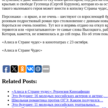
крыльях и свободе Гусеница (Сергей Бурунов), которая из-за ос
такого маленького героя может внести в копилку Страны чудес,
Персонажи – и яркие, и не очень – шествуют со взрослеющей 
розовым подростковый роман про столкновение с дивным новым
бороться не очень понятно. Тут все и впрямь отдано на откуп в
теряются или «проглатываются» те самые слова Высоцкого, ра
Которая, кажется, не изменилась и до сей поры. Но об этом по
«Алиса в Стране чудес» в кинотеатрах с 23 октября.
«Алиса в Стране Чудес»
Related Posts:
«Алиса в Стране чудес»: Рецензия Киноафиши
Это будущее: 16 молодых российских актеров и актрис,…
Школьная романтика против ОГЭ: Каким получился…
Это будущее: 11 молодых российских театральных…