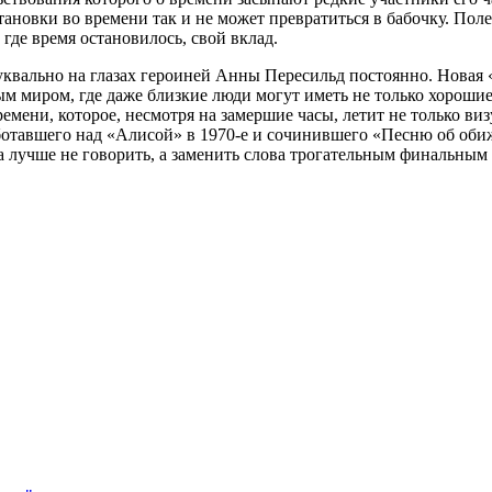
тановки во времени так и не может превратиться в бабочку. Поле
 где время остановилось, свой вклад.
буквально на глазах героиней Анны Пересильд постоянно. Новая
 миром, где даже близкие люди могут иметь не только хорошие,
ремени, которое, несмотря на замершие часы, летит не только ви
ботавшего над «Алисой» в 1970-е и сочинившего «Песню об оби
ка лучше не говорить, а заменить слова трогательным финальным