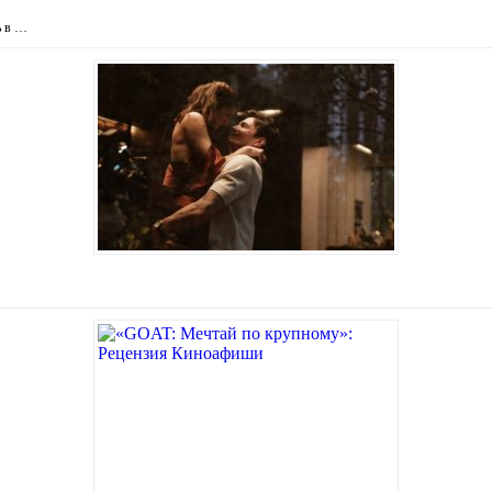
ь в …