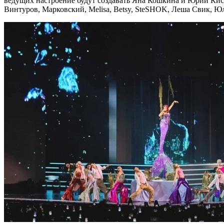
ведущих настроение будут создавать Яна Кошкина и Юрий Киселе
Винтуров, Марковский, Melisa, Betsy, SteSHOK, Леша Свик, Ю