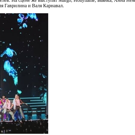
в. На сцене же выступят Margo, Hollyflame, Бьянка, Анна Немченк
ля Гаврилина и Валя Карнавал.