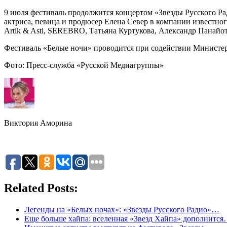
9 июля фестиваль продолжится концертом «Звезды Русского Рад
актриса, певица и продюсер Елена Север в компании известн
Artik & Asti, SEREBRO, Татьяна Куртукова, Александр Панайо
Фестиваль «Белые ночи» проводится при содействии Министер
Фото: Пресс-служба «Русской Медиагруппы»
Виктория Аморина
Related Posts:
Легенды на «Белых ночах»: «Звезды Русского Радио»…
Еще больше хайпа: вселенная «Звезд Хайпа» дополнитс