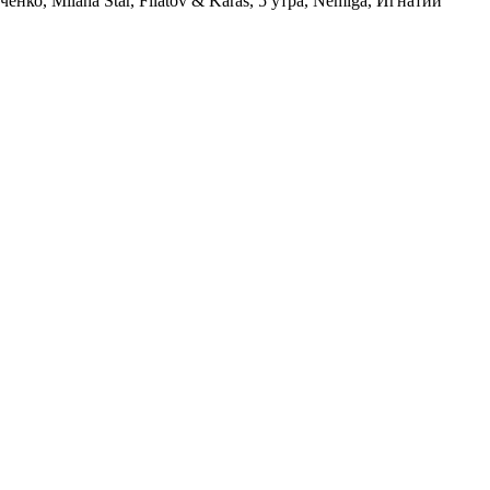
о, Milana Star, Filatov & Karas, 5 утра, Nemiga, Игнатий