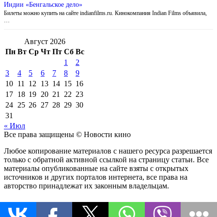
Индии «Бенгальское дело»
Билеты можно купить на сайте indianfilms.ru. Кинокомпания Indian Films объявила,
…
Август 2026
Пн
Вт
Ср
Чт
Пт
Сб
Вс
1
2
3
4
5
6
7
8
9
10
11
12
13
14
15
16
17
18
19
20
21
22
23
24
25
26
27
28
29
30
31
« Июл
Все права защищены © Новости кино
Любое копирование материалов с нашего ресурса разрешается
только с обратной активной ссылкой на страницу статьи. Все
материалы опубликованные на сайте взяты с открытых
источников и других порталов интернета, все права на
авторство принадлежат их законным владельцам.