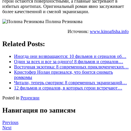
герои остаются поверхностными, а главные застревают в
избитых архетипах. Оригинальный роман явно заслуживает
более качественной и смелой экранизации.
Полина Резникова
Источник:
www.kinoafisha.info
Related Posts:
Иногда они возвращаются: 10 фильмов и сериалов об…
Один за всех и все за одного! 8 фильмов и сериалов…
Восточная экзотика: 8 современных приключенческих…
Кристофер Нолан признался, что боится снимать
ромкомы
Читали, теперь смотрим: 8 современных экранизаций…
12 фильмов и сериалов, в которых герои встречают…
Posted in
Рецензии
Навигация по записям
Previous
Next