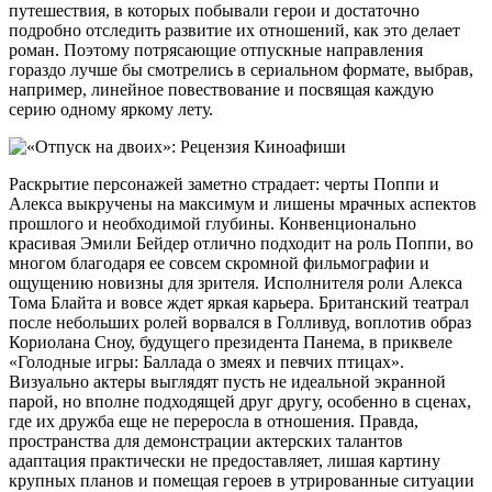
путешествия, в которых побывали герои и достаточно
подробно отследить развитие их отношений, как это делает
роман. Поэтому потрясающие отпускные направления
гораздо лучше бы смотрелись в сериальном формате, выбрав,
например, линейное повествование и посвящая каждую
серию одному яркому лету.
Раскрытие персонажей заметно страдает: черты Поппи и
Алекса выкручены на максимум и лишены мрачных аспектов
прошлого и необходимой глубины. Конвенционально
красивая Эмили Бейдер отлично подходит на роль Поппи, во
многом благодаря ее совсем скромной фильмографии и
ощущению новизны для зрителя. Исполнителя роли Алекса
Тома Блайта и вовсе ждет яркая карьера. Британский театрал
после небольших ролей ворвался в Голливуд, воплотив образ
Кориолана Сноу, будущего президента Панема, в приквеле
«Голодные игры: Баллада о змеях и певчих птицах».
Визуально актеры выглядят пусть не идеальной экранной
парой, но вполне подходящей друг другу, особенно в сценах,
где их дружба еще не переросла в отношения. Правда,
пространства для демонстрации актерских талантов
адаптация практически не предоставляет, лишая картину
крупных планов и помещая героев в утрированные ситуации