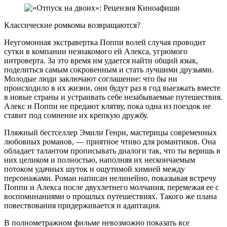
Классические ромкомы возвращаются?
Неугомонная экстравертка Поппи волей случая проводит
сутки в компании незнакомого ей Алекса, угрюмого
интроверта. За это время им удается найти общий язык,
поделиться самым сокровенным и стать лучшими друзьями.
Молодые люди заключают соглашение: что бы ни
происходило в их жизни, они будут раз в год выезжать вместе
в новые страны и устраивать себе незабываемые путешествия.
Алекс и Поппи не предают клятву, пока одна из поездок не
ставит под сомнение их крепкую дружбу.
Пляжный бестселлер Эмили Генри, мастерицы современных
любовных романов, — приятное чтиво для романтиков. Она
обладает талантом прописывать диалоги так, что ты веришь в
них целиком и полностью, наполняя их нескончаемым
потоком удачных шуток и ощутимой химией между
персонажами. Роман написан нелинейно, показывая встречу
Поппи и Алекса после двухлетнего молчания, перемежая ее с
воспоминаниями о прошлых путешествиях. Такого же плана
повествования придерживается и адаптация.
В полнометражном фильме невозможно показать все