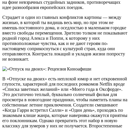
на фоне невзрачных студийных задников, противоречащих
идее разнообразия европейских поездок.
Страдает и один из главных конфликтов картины — между
жизнью, в которой ты видишь весь мир, но при этом не
имеешь постоянного дома, и оседлостью в маленьком городке
вместо свободы перемещения. Зрителю толком не показывают
родной город Алекса и Поппи, к которому у них
противоположные чувства, как и не дают героям по-
настоящему соприкоснуться с культурой стран, куда они
отправляются. Контраста локаций и укладов жизни попросту
не возникает.
В «Отпуске на двоих» есть неплохой юмор и нет откровенной
глупости, характерной для последних ромкомов Netflix вроде
«Списка заветных желаний» или «Моего года в Оксфорде».
Это достаточно теплый, буквально солнечный фильм для
просмотра в новогодние праздники, чтобы наметить планы на
собственные летние приключения. Создатели смешивают
«Когда Гарри встретил Салли» и «Один день», проходясь по
знакомым клише жанра, которые наверняка окажутся приятны
его поклонникам. Однако превратить этот набор в новую
классику для зумеров у них не получается. Второстепенные