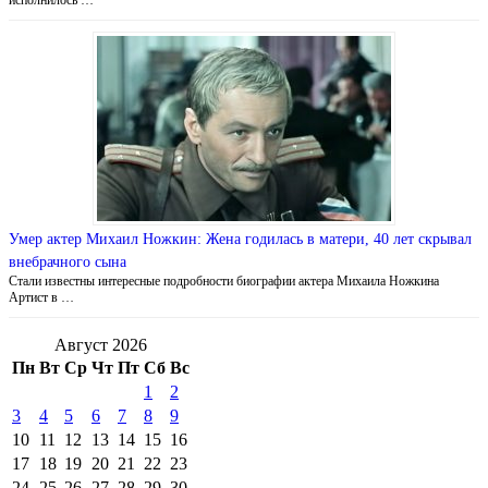
Умер актер Михаил Ножкин: Жена годилась в матери, 40 лет скрывал
внебрачного сына
Стали известны интересные подробности биографии актера Михаила Ножкина
Артист в …
Август 2026
Пн
Вт
Ср
Чт
Пт
Сб
Вс
1
2
3
4
5
6
7
8
9
10
11
12
13
14
15
16
17
18
19
20
21
22
23
24
25
26
27
28
29
30