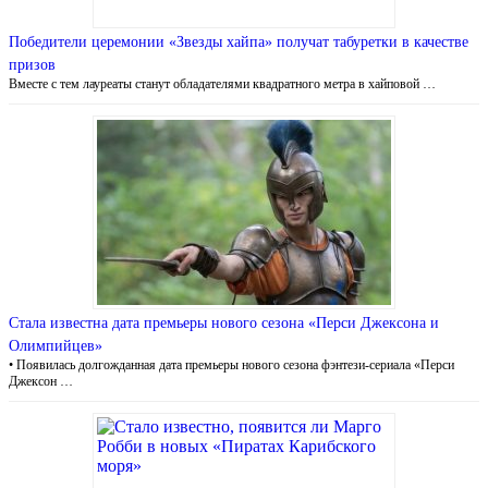
Победители церемонии «Звезды хайпа» получат табуретки в качестве
призов
Вместе с тем лауреаты станут обладателями квадратного метра в хайповой …
Стала известна дата премьеры нового сезона «Перси Джексона и
Олимпийцев»
• Появилась долгожданная дата премьеры нового сезона фэнтези-сериала «Перси
Джексон …