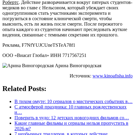
Робертс
. Действие разворачивается вокруг пятерых студентов-
медиков во главе с Нельсоном, который убеждает своих
одногруппников стать участниками эксперимента и
погрузиться в состояние клинической смерти, чтобы
выяснить, есть ли жизнь после смерти. После пережитого
опыта каждого из студентов начинают преследовать жуткие
видения, связанные с темными секретами их прошлого.
Реклама, F7NfYUJCUneTSTeA78f1
ООО «Виасат Глобал» ИНН 7717567251
Арина Виногородская
Источник:
www.kinoafisha.info
Related Posts:
В тихом омуте: 10 сериалов о мистических событиях в…
С атмосферой праздника: 10 главных рождественских
и…
Поверить в чудо: 12 детских новогодних фильмов со…
Какие главные фильмы и сериалы нельзя пропустить в
2026-м?
7 необычных триллеров, в которых действие