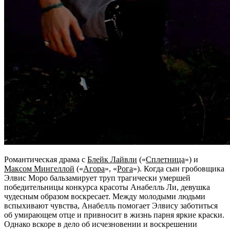
Романтическая драма с
Блейк Лайвли
(«
Сплетница
») и
Максом Мингеллой
(«
Агора
», «
Рога
»). Когда сын гробовщика
Элвис Моро бальзамирует труп трагически умершей
победительницы конкурса красоты Анабелль Ли, девушка
чудесным образом воскресает. Между молодыми людьми
вспыхивают чувства, Анабелль помогает Элвису заботиться
об умирающем отце и привносит в жизнь парня яркие краски.
Однако вскоре в дело об исчезновении и воскрешении