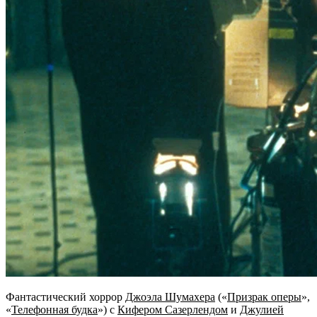
Фантастический хоррор
Джоэла Шумахера
(«
Призрак оперы
»,
«
Телефонная будка
») с
Кифером Сазерлендом
и
Джулией