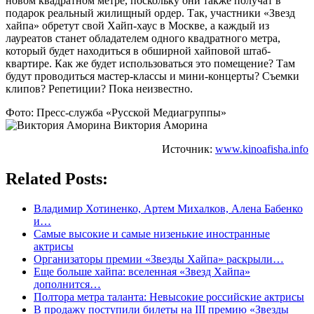
новом квадратном метре, поскольку они также получат в
подарок реальный жилищный ордер. Так, участники «Звезд
хайпа» обретут свой Хайп-хаус в Москве, а каждый из
лауреатов станет обладателем одного квадратного метра,
который будет находиться в обширной хайповой штаб-
квартире. Как же будет использоваться это помещение? Там
будут проводиться мастер-классы и мини-концерты? Съемки
клипов? Репетиции? Пока неизвестно.
Фото: Пресс-служба «Русской Медиагруппы»
Виктория Аморина
Источник:
www.kinoafisha.info
Related Posts:
Владимир Хотиненко, Артем Михалков, Алена Бабенко
и…
Самые высокие и самые низенькие иностранные
актрисы
Организаторы премии «Звезды Хайпа» раскрыли…
Еще больше хайпа: вселенная «Звезд Хайпа»
дополнится…
Полтора метра таланта: Невысокие российские актрисы
В продажу поступили билеты на III премию «Звезды