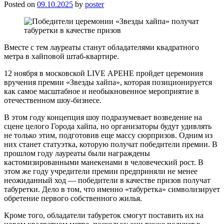
Posted on
09.10.2025
by
poster
Вместе с тем лауреаты станут обладателями квадратного
метра в хайповой штаб-квартире.
12 ноября в московской LIVE АРЕНЕ пройдет церемония
вручения премии «Звезды хайпа», которая позиционируется
как самое масштабное и необыкновенное мероприятие в
отечественном шоу-бизнесе.
В этом году концепция шоу подразумевает возведение на
сцене целого Города хайпа, но организаторы будут удивлять
не только этим, подготовив еще массу сюрпризов. Одним из
них станет статуэтка, которую получат победители премии. В
прошлом году лауреаты были награждены
кастомизированными манекенами в человеческий рост. В
этом же году учредители премии предприняли не менее
неожиданный ход — победители в качестве призов получат
табуретки. Дело в том, что именно «табуретка» символизирует
обретение первого собственного жилья.
Кроме того, обладатели табуреток смогут поставить их на