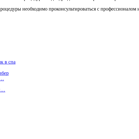
роцедуры необходимо проконсультироваться с профессионалом и
к в спа
ибер
а…
му…