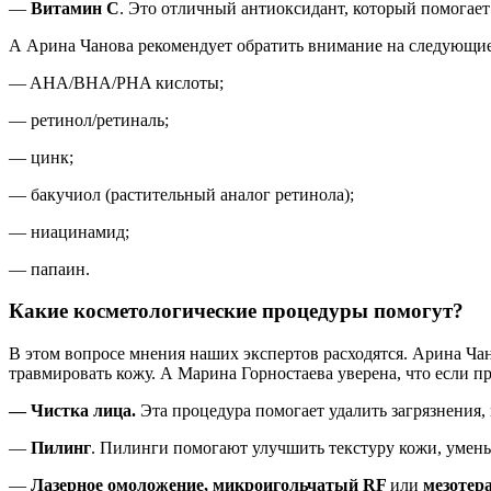
—
Витамин С
. Это отличный антиоксидант, который помогает
А Арина Чанова рекомендует обратить внимание на следующие
— AHA/BHA/PHA кислоты;
— ретинол/ретиналь;
— цинк;
— бакучиол (растительный аналог ретинола);
— ниацинамид;
— папаин.
Какие косметологические процедуры помогут?
В этом вопросе мнения наших экспертов расходятся. Арина Чан
травмировать кожу. А Марина Горностаева уверена, что если п
— Чистка лица.
Эта процедура помогает удалить загрязнения, 
—
Пилинг
. Пилинги помогают улучшить текстуру кожи, умен
—
Лазерное омоложение, микроигольчатый RF
или
мезотер