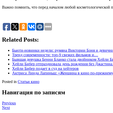
Важно помнить, что перед началом любой косметологической п
Related Posts:
Бьюти-новинки недели: румяна Виктории Боня и девични
Тренд современности: топ-9 свежих фильмов и…
Бывшая девушка Бенни Бланко стала двойником Хейли Б
Хейли Бибер отпраздновала день рождения без Джастин
Хейли Бибер подает в суд на хейтеров
Актриса Линда Лапиньш: «Женщина в кино по-прежне
Posted in
Статьи кино
Навигация по записям
Previous
Next