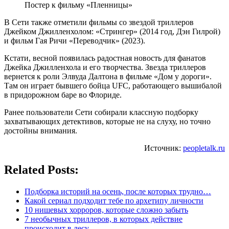
Постер к фильму «Пленницы»
В Сети также отметили фильмы со звездой триллеров
Джейком Джилленхолом: «Стрингер» (2014 год, Дэн Гилрой)
и фильм Гая Ричи «Переводчик» (2023).
Кстати, весной появилась радостная новость для фанатов
Джейка Джилленхола и его творчества. Звезда триллеров
вернется к роли Элвуда Далтона в фильме «Дом у дороги».
Там он играет бывшего бойца UFC, работающего вышибалой
в придорожном баре во Флориде.
Ранее пользователи Сети собирали классную подборку
захватывающих детективов, которые не на слуху, но точно
достойны внимания.
Источник:
peopletalk.ru
Related Posts:
Подборка историй на осень, после которых трудно…
Какой сериал подходит тебе по архетипу личности
10 нишевых хорроров, которые сложно забыть
7 необычных триллеров, в которых действие
происходит в лесу