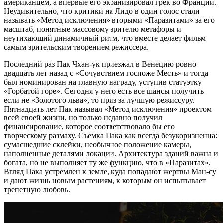
американцем, а впервые его экранизировал грек во Франции.
Неудивительно, что критики на Лидо в один голос стали
называть «Метод исключения» вторыми «Паразитами» за его
масштаб, понятные массовому зрителю метафоры и
неутихающий динамичный ритм, что вместе делает фильм
самым зрительским творением режиссера.
Последний раз Пак Чхан-ук приезжал в Венецию ровно
двадцать лет назад с «Сочувствием госпоже Месть» и тогда
был номинирован на главную награду, уступив статуэтку
«Горбатой горе». Сегодня у него есть все шансы получить
если не «Золотого льва», то приз за лучшую режиссуру.
Пятнадцать лет Пак называл «Метод исключения» проектом
всей своей жизни, но только недавно получил
финансирование, которое соответствовало бы его
творческому размаху. Съемка Пака как всегда безукоризненна:
сумасшедшие склейки, необычное положение камеры,
наполненные деталями локации. Архитектура зданий важна и
богата, но не выполняет ту же функцию, что в «Паразитах».
Вгляд Пака устремлен к земле, куда попадают жертвы Ман-су
и дают жизнь новым растениям, к которым он испытывает
трепетную любовь.