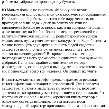
работе на фабрике по производству бумаги.
Ю Ман-су больше не счастлив. Фабрику поглотила
американская корпорация, и он оказался жертвой сокращения.
На поиск новой работы он отвел себе пару месяцев, но
проходит больше года. Денег на оплату занятий по
виолончели больше не осталось, как и на содержание дома и
даже подписку на Netflix. Взяв пример с переехавшей его
капиталистической машины, Ю решает: добиться успеха
можно лишь путем уничтожения конкурентов. Если бизнесам
можно поглощать друг друга и лишать людей средств к
существованию, почему он не может поступить так же —
только на личном уровне? В городе осталась всего одна
подходящая для него должность на единственной бумажной
фабрике. Используя крайне сомнительные методы
расследования, он приходит к выводу, что по компетенциям
его превосходят всего три человека. Он решает их убить.
В азиатском кинематографе нередко отражается реальная
катастрофическая ситуация с безработицей. Эта проблема
существует в разных масштабах по всему миру, поэтому
зрителю легко проникнуться сочувствием к герою, каким бы
жестоким он ни был. Но если корейский кинематограф в
основном остается нишевым, то эта история носит
международный характер: оригинальный роман был написан