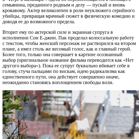
семьянина, преданного родным и делу — пускай и вновь
кровавому. Актер великолепен в роли неуклюжего серийного
убийцы, превращая мрачный сюжет в физическую комедию и
доводя ее до возможного предела.
Вторит ему по актерской силе и экранная супруга в
исполнении Сон Е-джин. Пак проделал колоссальную работу
с текстом, чтобы женский персонаж не растворился на втором
плане, а имел столь же весомый голос, как и главный герой.
Более того, только она совершает в картине осознанный
выбор (оригинальное название фильма переводится как «Нет
другого выбора»). Пока ее супруг буквально вбивает себе в
голову, стуча пальцами по вискам, идею радикализма как
единственного пути, она действует совершенно иначе,
неожиданно становясь воплощением свободы воли.