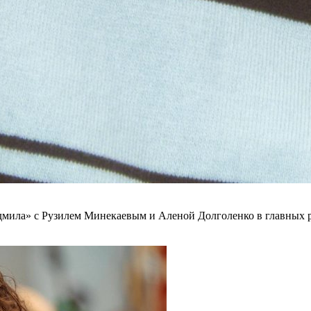
мила» с Рузилем Минекаевым и Аленой Долголенко в главных р