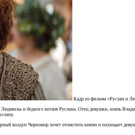
Кадр из фильма «Руслан и Л
юдмилы и бедного витязя Руслана. Отец девушки, князь Владими
слану.
рный колдун Черномор хочет отомстить князю и похищает девуш