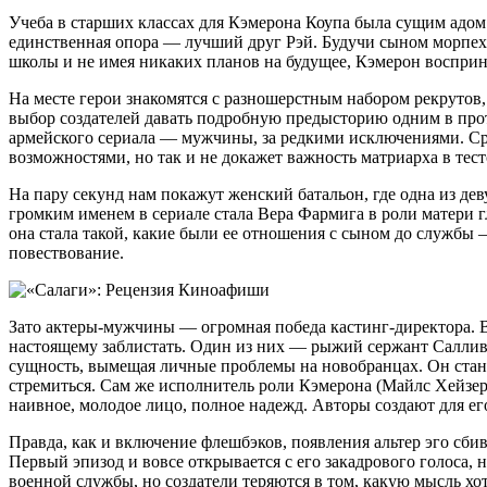
Учеба в старших классах для Кэмерона Коупа была сущим адом
единственная опора — лучший друг Рэй. Будучи сыном морпеха
школы и не имея никаких планов на будущее, Кэмерон восприни
На месте герои знакомятся с разношерстным набором рекрутов
выбор создателей давать подробную предысторию одним в про
армейского сериала — мужчины, за редкими исключениями. Сре
возможностями, но так и не докажет важность матриарха в те
На пару секунд нам покажут женский батальон, где одна из дев
громким именем в сериале стала Вера Фармига в роли матери г
она стала такой, какие были ее отношения с сыном до службы 
повествование.
Зато актеры-мужчины — огромная победа кастинг-директора. Вс
настоящему заблистать. Один из них — рыжий сержант Саллив
сущность, вымещая личные проблемы на новобранцах. Он стан
стремиться. Сам же исполнитель роли Кэмерона (Майлс Хейзер
наивное, молодое лицо, полное надежд. Авторы создают для ег
Правда, как и включение флешбэков, появления альтер эго сби
Первый эпизод и вовсе открывается с его закадрового голоса, 
военной службы, но создатели теряются в том, какую мысль хот