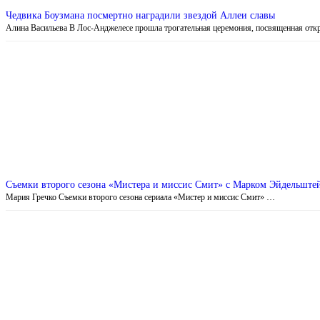
Чедвика Боузмана посмертно наградили звездой Аллеи славы
Алина Васильева В Лос-Анджелесе прошла трогательная церемония, посвященная от
Съемки второго сезона «Мистера и миссис Смит» с Марком Эйдельшт
Мария Гречко Съемки второго сезона сериала «Мистер и миссис Смит» …