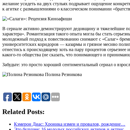
желание усидеть на двух стульях подрывает ощущение конкрет
к агитке с размышлениями о классическом понимании «братства
В сериале активно демонстрируют дедовщину и тяжелейшие пс
характера». Романтизация такого опыта могла бы стать серьезн
молодежный подход к повествованию снимают с «Салаг» бремя
университетских коридоров — казармы и грязное месиво полиг
отнестись к происходящему хоть на пару процентов серьезнее 
какого-то общества (не сказать, что понимающего и принима
Забудьте: это просто хороший сентиментальный сериал о взро
Полина Резникова
Related Posts:
Кэмерон Диас: Хроника измен и провалов, рождение…
Это будущее: 16 молодых российских актеров и актрис,…