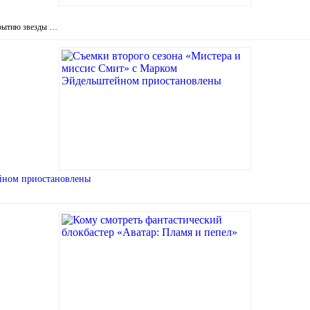
крытию звезды …
ейном приостановлены