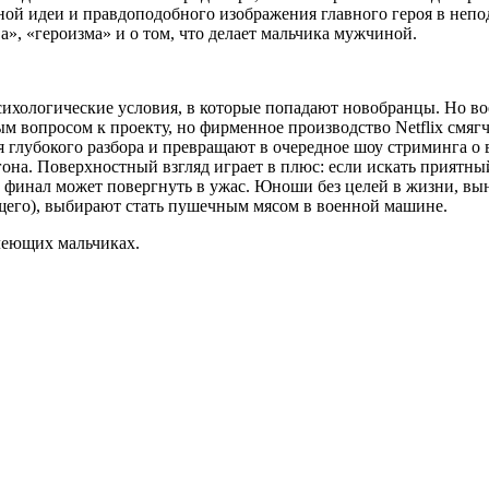
ной идеи и правдоподобного изображения главного героя в непо
», «героизма» и о том, что делает мальчика мужчиной.
ихологические условия, в которые попадают новобранцы. Но во
ым вопросом к проекту, но фирменное производство Netflix смяг
 глубокого разбора и превращают в очередное шоу стриминга о
она. Поверхностный взгляд играет в плюс: если искать приятны
и финал может повергнуть в ужас. Юноши без целей в жизни, вы
ющего), выбирают стать пушечным мясом в военной машине.
слеющих мальчиках.