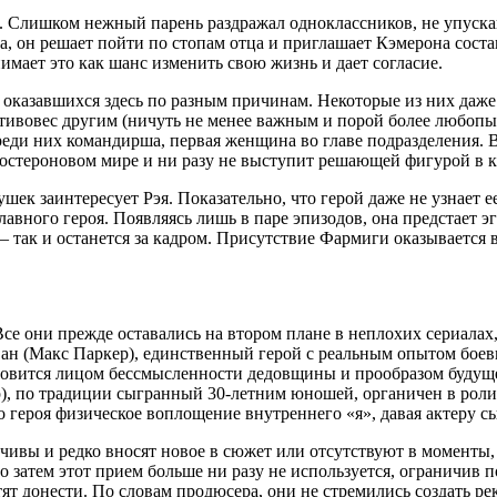
. Слишком нежный парень раздражал одноклассников, не упуска
, он решает пойти по стопам отца и приглашает Кэмерона соста
мает это как шанс изменить свою жизнь и дает согласие.
, оказавшихся здесь по разным причинам. Некоторые из них даж
тивовес другим (ничуть не менее важным и порой более любопы
ди них командирша, первая женщина во главе подразделения. В
стостероновом мире и ни разу не выступит решающей фигурой в
ушек заинтересует Рэя. Показательно, что герой даже не узнает
лавного героя. Появляясь лишь в паре эпизодов, она предстает 
— так и останется за кадром. Присутствие Фармиги оказывается 
е они прежде оставались на втором плане в неплохих сериалах,
ан (Макс Паркер), единственный герой с реальным опытом бое
овится лицом бессмысленности дедовщины и прообразом будуще
), по традиции сыгранный 30-летним юношей, органичен в роли
о героя физическое воплощение внутреннего «я», давая актеру с
вчивы и редко вносят новое в сюжет или отсутствуют в моменты
но затем этот прием больше ни разу не используется, ограничив
ят донести. По словам продюсера, они не стремились создать ре