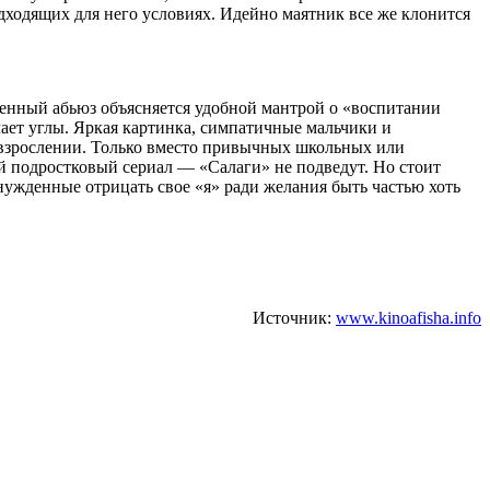
дходящих для него условиях. Идейно маятник все же клонится
енный абьюз объясняется удобной мантрой о «воспитании
чает углы. Яркая картинка, симпатичные мальчики и
 взрослении. Только вместо привычных школьных или
й подростковый сериал — «Салаги» не подведут. Но стоит
нужденные отрицать свое «я» ради желания быть частью хоть
Источник:
www.kinoafisha.info