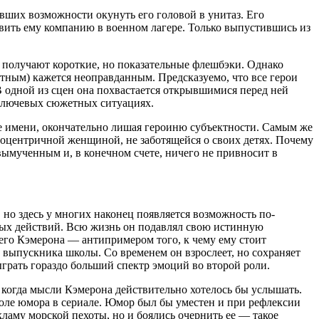
вших возможности окунуть его головой в унитаз. Его
вить ему компанию в военном лагере. Только выпустившись из
е получают короткие, но показательные флешбэки. Однако
тным) кажется неоправданным. Предсказуемо, что все герои
 одной из сцен она похвастается открывшимися перед ней
 ключевых сюжетных ситуациях.
 ее имени, окончательно лишая героиню субъектности. Самым же
эгоцентричной женщиной, не заботящейся о своих детях. Почему
вымученным и, в конечном счете, ничего не привносит в
 но здесь у многих наконец появляется возможность по-
вых действий. Всю жизнь он подавлял свою истинную
го Кэмерона — антипримером того, к чему ему стоит
 выпускника школы. Со временем он взрослеет, но сохраняет
ыграть гораздо больший спектр эмоций во второй роли.
, когда мысли Кэмерона действительно хотелось бы услышать.
 поле юмора в сериале. Юмор был бы уместен и при рефлексии
кламу морской пехоты, но и боялись очернить ее — такое