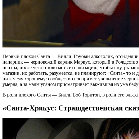
Первый плохой Санта — Вилли. Грубый алкоголик, отсидевший 
напарник — чернокожий карлик Маркус, который в Рождество о
центра, после чего отключает сигнализацию, чтобы внутрь за
магазин, но работать, разумеется, не планируют: «Санта» то 
ни к чему хорошему: сообщество воспримет увольнение чернок
умерла, а за мальчуганом присматривает выжившая из ума бабу
В роли плохого Санты — Билли Боб Торнтон, в роли его эльфа
«Санта-Хрякус: Страшдественская ска