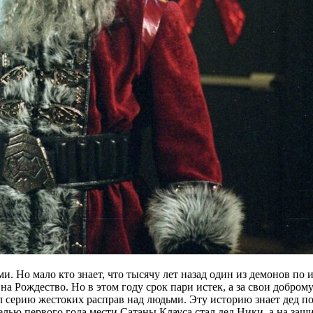
и. Но мало кто знает, что тысячу лет назад один из демонов по 
а Рождество. Но в этом году срок пари истек, а за свои добром
л серию жестоких расправ над людьми. Эту историю знает дед п
ью первого года мести Сатаны Клауса стал дед Ники, а на защит