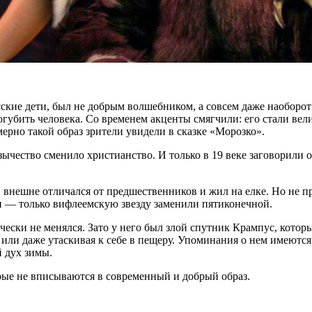
сские дети, был не добрым волшебником, а совсем даже наоборо
огубить человека. Со временем акценты смягчили: его стали вел
рно такой образ зрители увидели в сказке «Морозко».
зычество сменило христианство. И только в 19 веке заговорил
нешне отличался от предшественников и жил на елке. Но не при
и — только вифлеемскую звезду заменили пятиконечной.
чески не менялся. Зато у него был злой спутник Крампус, кото
 или даже утаскивая к себе в пещеру. Упоминания о нем имеютс
 дух зимы.
рые не вписываются в современный и добрый образ.