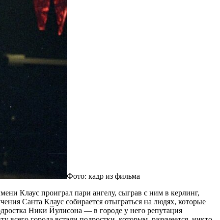
Фото: кадр из фильма
имени Клаус проиграл пари ангелу, сыграв с ним в керлинг,
учения Санта Клаус собирается отыграться на людях, которые
одростка Ники Йулисона — в городе у него репутация
у всего города встали подростки, которым, разумеется, никто