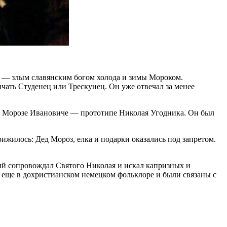
т — злым славянским богом холода и зимы Мороком.
ичать Студенец или Трескунец. Он уже отвечал за менее
и о Морозе Ивановиче — прототипе Николая Угодника. Он был
жилось: Дед Мороз, елка и подарки оказались под запретом.
рый сопровождал Святого Николая и искал капризных и
я еще в дохристианском немецком фольклоре и были связаны с