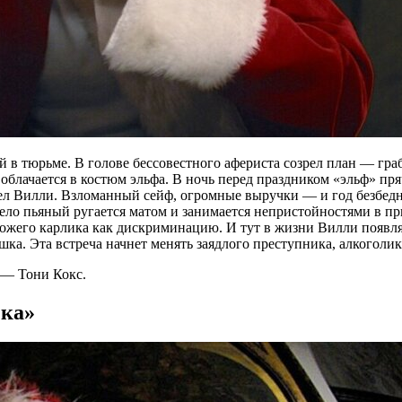
в тюрьме. В голове бессовестного афериста созрел план — граб
блачается в костюм эльфа. В ночь перед праздником «эльф» пря
шел Вилли. Взломанный сейф, огромные выручки — и год безбед
и дело пьяный ругается матом и занимается непристойностями в
ожего карлика как дискриминацию. И тут в жизни Вилли появляе
шка. Эта встреча начнет менять заядлого преступника, алкоголи
 — Тони Кокс.
зка»