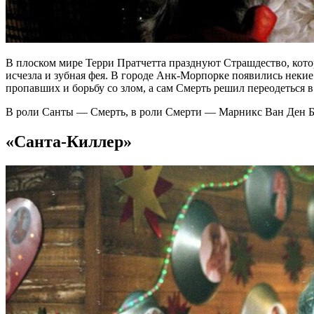
В плоском мире Терри Пратчетта празднуют Страшдество, котор
исчезла и зубная фея. В городе Анк-Морпорке появились неки
пропавших и борьбу со злом, а сам Смерть решил переодеться
В роли Санты — Смерть, в роли Смерти — Марникс Ван Ден Б
«Санта-Киллер»