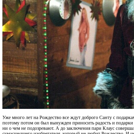
Уже много лет на Рождество все ждут доброго Санту с подаркам
поэтому потом он был вынужден приносить радость и подарки н
ни о чем не подозревают. А до заключения пари Клаус соверша
сумасшедшего изобретателя, который не любит Рождество. И цел