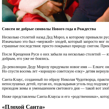
Совсем не добрые символы Нового года и Рождества
Несколько столетий назад Дед Мороз, к которому привыкли ру
Изначально это был «мерзкий» злодей, который запросто мог п
страшные последствия: просто покрывал природу снегом. Приме
После Крещения Руси о них забыли на несколько столетий — я
добрым, его уже не боялись.
До революции Деду Морозу придумали новое имя — Елкич: он в
Но спустя восемь лет «хорошую советскую елку» детям вернул
Санта-Клаус, созданный по образу Николая Чудотворца, практи
непослушных детей, пугая их, подкладывая уголь под подушку
приходом зимы и уменьшением светового дня — такой вот злой
Ниже представлены Санта-Клаусы и его «родственники», кото
«Плохой Санта»