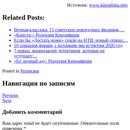
Источник:
www.kinoafisha.info
Related Posts:
Вечная классика: 15 советских новогодних фильмов,…
«Кристи»: Рецензия Киноафиши
Если бы «Достать ножи» сняли на НТВ: новый сериал…
10 сериалов января, с которыми мы встретим 2026 год
7 новых экранизаций детективов, которые не
уступают…
«Её личный ад»: Рецензия Киноафиши
Posted in
Рецензии
Навигация по записям
Previous
Next
Добавить комментарий
Ваш адрес email не будет опубликован.
Обязательные поля
помечены
*