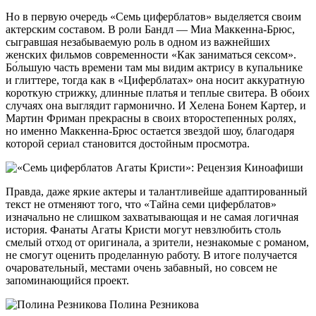
Но в первую очередь «Семь циферблатов» выделяется своим
актерским составом. В роли Бандл — Миа Маккенна-Брюс,
сыгравшая незабываемую роль в одном из важнейших
женских фильмов современности «Как заниматься сексом».
Бо́льшую часть времени там мы видим актрису в купальнике
и глиттере, тогда как в «Циферблатах» она носит аккуратную
короткую стрижку, длинные платья и теплые свитера. В обоих
случаях она выглядит гармонично. И Хелена Бонем Картер, и
Мартин Фриман прекрасны в своих второстепенных ролях,
но именно Маккенна-Брюс остается звездой шоу, благодаря
которой сериал становится достойным просмотра.
Правда, даже яркие актеры и талантливейше адаптированный
текст не отменяют того, что «Тайна семи циферблатов»
изначально не слишком захватывающая и не самая логичная
история. Фанаты Агаты Кристи могут невзлюбить столь
смелый отход от оригинала, а зрители, незнакомые с романом,
не смогут оценить проделанную работу. В итоге получается
очаровательный, местами очень забавный, но совсем не
запоминающийся проект.
Полина Резникова