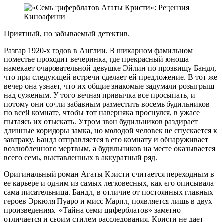
Приятный, но забываемый детектив.
Разгар 1920-х годов в Англии. В шикарном фамильном
поместье проходит вечеринка, где прекрасный юноша
намекает очаровательной девушке Эйлин по прозвищу Бандл,
что при следующей встречи сделает ей предложение. В тот же
вечер она узнает, что их общие знакомые задумали розыгрыш
над суженым. У того вечная привычка все просыпать, и
потому они сочли забавным разместить восемь будильников
по всей комнате, чтобы тот наверняка проснулся, в ужасе
пытаясь их отыскать. Утром звон будильников раздирает
длинные коридоры замка, но молодой человек не спускается к
завтраку. Бандл отправляется в его комнату и обнаруживает
возлюбленного мертвым, а будильников на месте оказывается
всего семь, выставленных в аккуратный ряд.
Оригинальный роман Агаты Кристи считается переходным в
ее карьере и одним из самых легковесных, как его описывала
сама писательница. Бандл, в отличие от постоянных главных
героев Эркюля Пуаро и мисс Марпл, появляется лишь в двух
произведениях. «Тайна семи циферблатов» заметно
отличается и своим стилем расследования. Кристи не дает