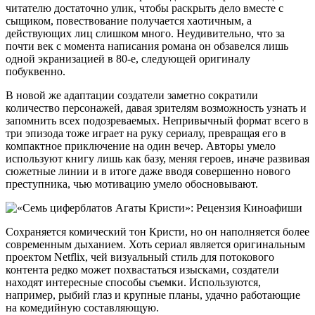
читателю достаточно улик, чтобы раскрыть дело вместе с
сыщиком, повествование получается хаотичным, а
действующих лиц слишком много. Неудивительно, что за
почти век с момента написания романа он обзавелся лишь
одной экранизацией в 80-е, следующей оригиналу
побуквенно.
В новой же адаптации создатели заметно сократили
количество персонажей, давая зрителям возможность узнать и
запомнить всех подозреваемых. Непривычный формат всего в
три эпизода тоже играет на руку сериалу, превращая его в
компактное приключение на один вечер. Авторы умело
используют книгу лишь как базу, меняя героев, иначе развивая
сюжетные линии и в итоге даже вводя совершенно нового
преступника, чью мотивацию умело обосновывают.
Сохраняется комический тон Кристи, но он наполняется более
современным дыханием. Хоть сериал является оригинальным
проектом Netflix, чей визуальный стиль для потокового
контента редко может похвастаться изысками, создатели
находят интересные способы съемки. Используются,
например, рыбий глаз и крупные планы, удачно работающие
на комедийную составляющую.