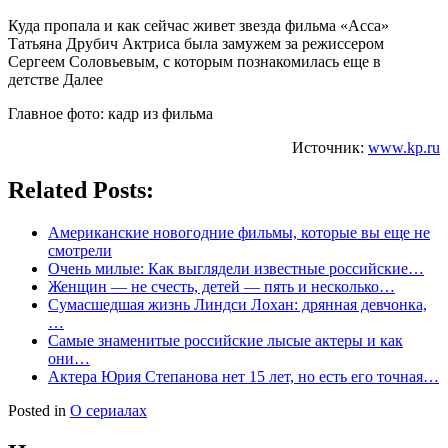
Куда пропала и как сейчас живет звезда фильма «Асса»
Татьяна Друбич Актриса была замужем за режиссером
Сергеем Соловьевым, с которым познакомилась еще в
детстве Далее
Главное фото: кадр из фильма
Источник:
www.kp.ru
Related Posts:
Американские новогодние фильмы, которые вы еще не
смотрели
Очень милые: Как выглядели известные российские…
Женщин — не счесть, детей — пять и несколько…
Сумасшедшая жизнь Линдси Лохан: дрянная девчонка,
…
Самые знаменитые российские лысые актеры и как
они…
Актера Юрия Степанова нет 15 лет, но есть его точная…
Posted in
О сериалах