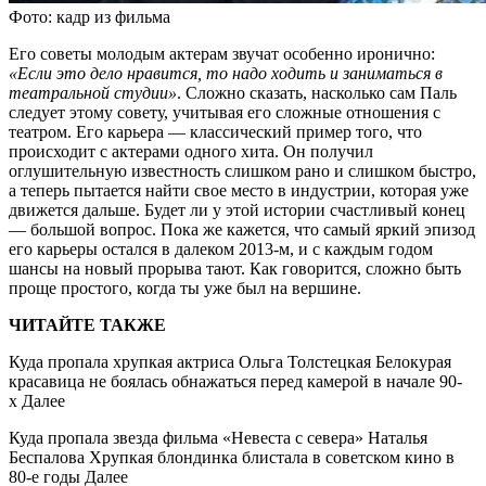
Фото: кадр из фильма
Его советы молодым актерам звучат особенно иронично:
«Если это дело нравится, то надо ходить и заниматься в
театральной студии»
. Сложно сказать, насколько сам Паль
следует этому совету, учитывая его сложные отношения с
театром. Его карьера — классический пример того, что
происходит с актерами одного хита. Он получил
оглушительную известность слишком рано и слишком быстро,
а теперь пытается найти свое место в индустрии, которая уже
движется дальше. Будет ли у этой истории счастливый конец
— большой вопрос. Пока же кажется, что самый яркий эпизод
его карьеры остался в далеком 2013-м, и с каждым годом
шансы на новый прорыва тают. Как говорится, сложно быть
проще простого, когда ты уже был на вершине.
ЧИТАЙТЕ ТАКЖЕ
Куда пропала хрупкая актриса Ольга Толстецкая Белокурая
красавица не боялась обнажаться перед камерой в начале 90-
х Далее
Куда пропала звезда фильма «Невеста с севера» Наталья
Беспалова Хрупкая блондинка блистала в советском кино в
80-е годы Далее