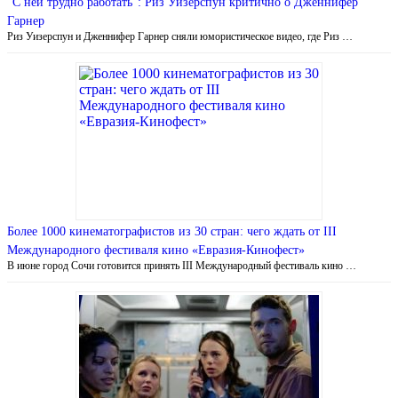
“С ней трудно работать”: Риз Уизерспун критично о Дженнифер
Гарнер
Риз Уизерспун и Дженнифер Гарнер сняли юмористическое видео, где Риз …
Более 1000 кинематографистов из 30 стран: чего ждать от III
Международного фестиваля кино «Евразия-Кинофест»
В июне город Сочи готовится принять III Международный фестиваль кино …