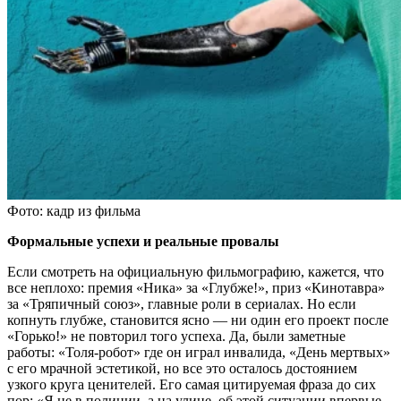
Фото: кадр из фильма
Формальные успехи и реальные провалы
Если смотреть на официальную фильмографию, кажется, что
все неплохо: премия «Ника» за «Глубже!», приз «Кинотавра»
за «Тряпичный союз», главные роли в сериалах. Но если
копнуть глубже, становится ясно — ни один его проект после
«Горько!» не повторил того успеха. Да, были заметные
работы: «Толя-робот» где он играл инвалида, «День мертвых»
с его мрачной эстетикой, но все это осталось достоянием
узкого круга ценителей. Его самая цитируемая фраза до сих
пор: «Я не в полиции, а на улице, об этой ситуации впервые