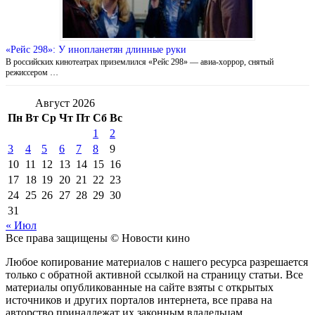
«Рейс 298»: У инопланетян длинные руки
В российских кинотеатрах приземлился «Рейс 298» — авиа-хоррор, снятый
режиссером …
Август 2026
Пн
Вт
Ср
Чт
Пт
Сб
Вс
1
2
3
4
5
6
7
8
9
10
11
12
13
14
15
16
17
18
19
20
21
22
23
24
25
26
27
28
29
30
31
« Июл
Все права защищены © Новости кино
Любое копирование материалов с нашего ресурса разрешается
только с обратной активной ссылкой на страницу статьи. Все
материалы опубликованные на сайте взяты с открытых
источников и других порталов интернета, все права на
авторство принадлежат их законным владельцам.