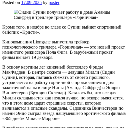
Posted on
17.09.2025
by
poster
Кроме того, в ноябре во главе со Суини выйдет спортивный
байопик «Кристи».
Кинокомпания Lionsgate выпустила трейлер
психологического триллера «Горничная» — это новый проект
именитого режиссера Пола Фига. В зарубежный прокат
фильм выйдет 19 декабря.
В основу картины лег книжный бестселлер Фриды
МакФадден. В центре сюжета — девушка Милли (Сидни
Суини), которая, пытаясь сбежать от своего прошлого,
устраивается на работу горничной с проживанием в дом
зажиточной пары в лице Нины (Аманда Сайфред) и Эндрю
Винчестеров (Брэндон Скленар). Казалось бы, что все для
Милли складывается как нельзя лучше, но вскоре выясняется,
что в этом доме царят страшные секреты, которые
выливаются в опасные скандалы. Садовника Винчестеров по
имени Энцо сыграл звезда нашумевшего эротического фильма
«365 дней» Микеле Морроне.