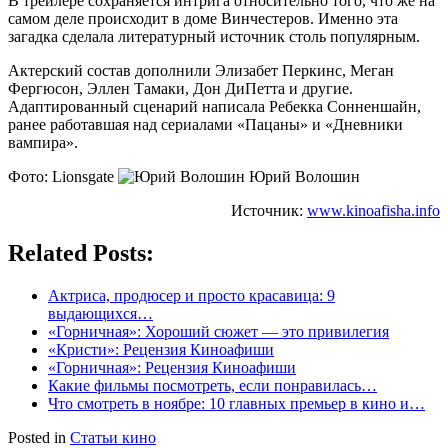
В трейлере сохраняется интрига относительно того, что же на
самом деле происходит в доме Винчестеров. Именно эта
загадка сделала литературный источник столь популярным.
Актерский состав дополнили Элизабет Перкинс, Меган
Фергюсон, Эллен Тамаки, Дон ДиПетта и другие.
Адаптированный сценарий написала Ребекка Сонненшайн,
ранее работавшая над сериалами «Пацаны» и «Дневники
вампира».
Фото: Lionsgate
Юрий Волошин
Источник:
www.kinoafisha.info
Related Posts:
Актриса, продюсер и просто красавица: 9
выдающихся…
«Горничная»: Хороший сюжет — это привилегия
«Кристи»: Рецензия Киноафиши
«Горничная»: Рецензия Киноафиши
Какие фильмы посмотреть, если понравилась…
Что смотреть в ноябре: 10 главных премьер в кино и…
Posted in
Статьи кино