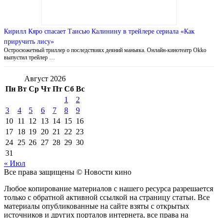
Кирилл Кяро спасает Таисью Калинину в трейлере сериала «Как
приручить лису»
Остросюжетный триллер о последствиях деяний маньяка. Онлайн-кинотеатр Okko
выпустил трейлер …
Август 2026
Пн
Вт
Ср
Чт
Пт
Сб
Вс
1
2
3
4
5
6
7
8
9
10
11
12
13
14
15
16
17
18
19
20
21
22
23
24
25
26
27
28
29
30
31
« Июл
Все права защищены © Новости кино
Любое копирование материалов с нашего ресурса разрешается
только с обратной активной ссылкой на страницу статьи. Все
материалы опубликованные на сайте взяты с открытых
источников и других порталов интернета, все права на