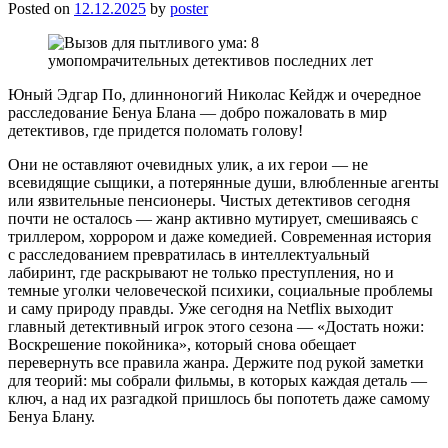
Posted on
12.12.2025
by
poster
Юный Эдгар По, длинноногий Николас Кейдж и очередное
расследование Бенуа Блана — добро пожаловать в мир
детективов, где придется поломать голову!
Они не оставляют очевидных улик, а их герои — не
всевидящие сыщики, а потерянные души, влюбленные агенты
или язвительные пенсионеры. Чистых детективов сегодня
почти не осталось — жанр активно мутирует, смешиваясь с
триллером, хоррором и даже комедией. Современная история
с расследованием превратилась в интеллектуальный
лабиринт, где раскрывают не только преступления, но и
темные уголки человеческой психики, социальные проблемы
и саму природу правды. Уже сегодня на Netflix выходит
главный детективный игрок этого сезона — «Достать ножи:
Воскрешение покойника», который снова обещает
перевернуть все правила жанра. Держите под рукой заметки
для теорий: мы собрали фильмы, в которых каждая деталь —
ключ, а над их разгадкой пришлось бы попотеть даже самому
Бенуа Блану.