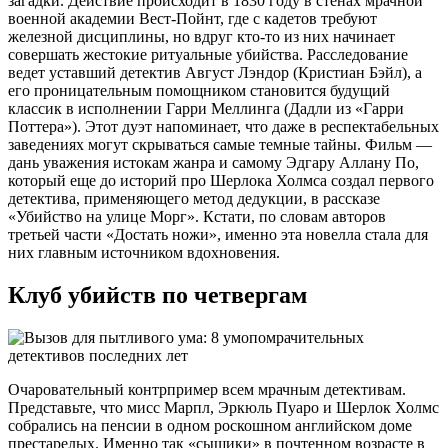
загадки. Действие происходит в 1830 году в стенах мрачной
военной академии Вест-Пойнт, где с кадетов требуют
железной дисциплины, но вдруг кто-то из них начинает
совершать жестокие ритуальные убийства. Расследование
ведет уставший детектив Август Лэндор (Кристиан Бэйл), а
его проницательным помощником становится будущий
классик в исполнении Гарри Меллинга (Дадли из «Гарри
Поттера»). Этот дуэт напоминает, что даже в респектабельных
заведениях могут скрываться самые темные тайны. Фильм —
дань уважения истокам жанра и самому Эдгару Аллану По,
который еще до историй про Шерлока Холмса создал первого
детектива, применяющего метод дедукции, в рассказе
«Убийство на улице Морг». Кстати, по словам авторов
третьей части «Достать ножи», именно эта новелла стала для
них главным источником вдохновения.
Клуб убийств по четвергам
Очаровательный контрпример всем мрачным детективам.
Представьте, что мисс Марпл, Эркюль Пуаро и Шерлок Холмс
собрались на пенсии в одном роскошном английском доме
престарелых. Именно так «сыщики» в почтенном возрасте в