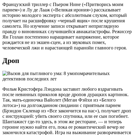
Французский триллер с Пьером Нине («Притворись моим
парнем») и Лу де Лааж («Великая ирония») рассказывает
историю молодого эксперта с абсолютным слухом, который
получает на расшифровку «черный ящик» после крушения
самолета. Но изучение записи открывает неприглядную
правду о виновниках случившейся авиакатастрофы. Режиссер
Ян Гозлан постепенно наращивает напряжение, которое
рождается не из экшен-сцен, а из звуковых помех,
человеческой лжи и нарастающей паранойи главного героя.
Дроп
Фильм Кристофера Лэндона заставит любого вздрагивать
после невинных приколов вроде дропов дурацких картинок.
Так, мать-одиночка Вайолет (Меган Фэйхи из «Белого
лотоса») на долгожданном свидании с приятным парнем
(Брэндон Скленар из «Все закончится на нас»), получает дроп
с инструкцией: убить своего спутника, или ее сын погибнет.
Шантажист где-то здесь, в этом же ресторане, — и теперь
героине нужно найти его, пока ее романтический вечер не
закончился катастрофой. Игра на выживание разворачивается