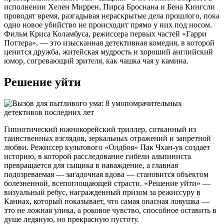
исполнении Хелен Миррен, Пирса Броснана и Бена Кингсли
проводят время, разгадывая нераскрытые дела прошлого, пока
одно новое убийство не происходит прямо у них под носом.
Фильм Криса Коламбуса, режиссера первых частей «Гарри
Поттера», — это изысканная детективная комедия, в которой
ценится дружба, житейская мудрость и хороший английский
юмор, согревающий зрителя, как чашка чая у камина.
Решение уйти
Гипнотический южнокорейский триллер, сотканный из
таинственных взглядов, зеркальных отражений и запретной
любви. Режиссер культового «Олдбоя» Пак Чхан-ук создает
историю, в которой расследование гибели альпиниста
превращается для сыщика в наваждение, а главная
подозреваемая — загадочная вдова — становится объектом
болезненной, всепоглощающей страсти. «Решение уйти» —
визуальный ребус, награжденный призом за режиссуру в
Каннах, который показывает, что самая опасная ловушка —
это не ложная улика, а роковое чувство, способное оставить в
душе ледяную, но прекрасную пустоту.