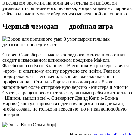
в реальном времени, напоминая о тотальной цифровой
уязвимости современного человека, когда свидание с парнем с
сайта знакомств может обернуться смертельной опасностью.
Черный чемодан — двойная игра
Стивен Содерберг — мастер холодного, отточенного стиля —
сводит в изысканном шпионском поединке Майкла
Фассбендера и Кейт Бланшетт. В его новом триллере завелся
«крот», и опытному агенту поручено его найти. Главная
подозреваемая — его жена, такой же высококлассный
профессионал. Стильный детектив о доверии в браке
напоминает более отстраненную версию «Мистера и миссис
Смит», скрещенного с интеллектуальными ребусами триллера
«Шпион, выйди вон!». Сценарист Дэвид Кепп («Война
миров») консультировался с действующими разведчиками,
чтобы создать не только интересную, но и правдоподобную
историю.
Ольга Корф
Источник:
www.kinoafisha.info