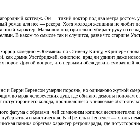
загородный коттедж. Он — тихий доктор под два метра ростом, у
лый роман для нее — рекорд. Хотя молодая женщина не любит пок
енный характер: Малкольм подозрительно убирает руку из ее лад
елями. В каком-то смысле так и случится, разве что старшие Уэ
хоррор-комедию «Обезьяна» по Стивену Кингу, «Крипер» снова в
, как домик Уэстбриджей, синопсис, вряд ли удивит даже ново
х порог. Другой вопрос, что первыми обследовать сумрачный лес
с и Берри Беренсон умерли порознь, но одинаково жуткой смерт
ающим во мрак человеческих душ, где обитают демоны пополам 
от потустороннего холода, проникающего в знакомые обстоятельс
ного фатума с образами, чей символизм копился десятилетиями 
, пубертатная и мистическая. В «Гретель и Гензеле» — хтонь не
нская паника обретала характер ретрошарады, где потусторонне