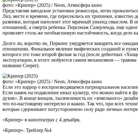
фото: «Крипер» (2025) / Neon, Атмосфера кино
Представляя заводские установки режиссера, легко провалит
Лиз, месте и времени, где пересеклись их тропинки, известн
развязки, которая наполнит этот мрачный уикенд смыслом. В 
отношений, а смерти ребенка. Персонаж Сазерленда, еще одног
проявляет столь же необъяснимую настойчивость, когда дело к
Долго ли, коротко ли, Перкинс умудряется зажарить все ожида
отношениях. Финальное явление мифических созданий и пункти
которого это тоже второй фильм за год (после дебютных «Хищн
эксплуатации, в итоге любуются самим механизмом — травмы и
название Ceeper).
фото: «Крипер» (2025) / Neon, Атмосфера кино
Если это хоррор о воспроизводящемся патриархальном насилии
Если намек на подавление иных культур, что можно найти в фу
духов». В конце концов, тысячеликость их «земельного» дизайн
что по-настоящему интересно и важно. Так что, при всех тех
которые сдерживают потустороннюю силу ради личных интересо
«Крипер» в кинотеатрах с 4 декабря.
«Крипер». Трейлер №4