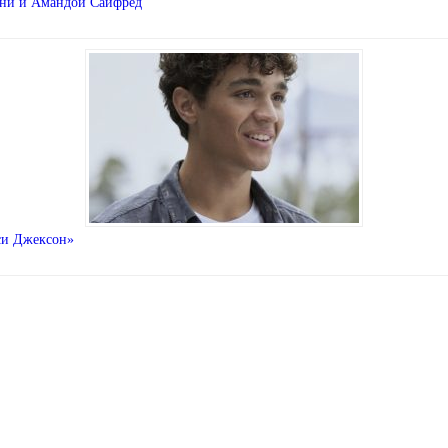
ини и Амандой Сайфред
си Джексон»