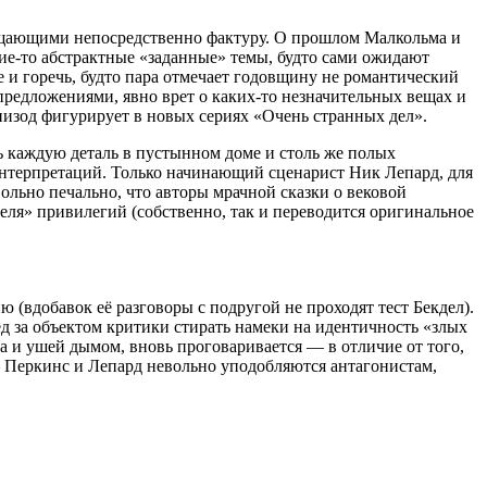
мещающими непосредственно фактуру. О прошлом Малкольма и
ие-то абстрактные «заданные» темы, будто сами ожидают
 и горечь, будто пара отмечает годовщину не романтический
 предложениями, явно врет о каких-то незначительных вещах и
эпизод фигурирует в новых сериях «Очень странных дел».
ть каждую деталь в пустынном доме и столь же полых
интерпретаций. Только начинающий сценарист Ник Лепард, для
ольно печально, что авторы мрачной сказки о вековой
ля» привилегий (собственно, так и переводится оригинальное
(вдобавок её разговоры с подругой не проходят тест Бекдел).
д за объектом критики стирать намеки на идентичность «злых
та и ушей дымом, вновь проговаривается — в отличие от того,
— Перкинс и Лепард невольно уподобляются антагонистам,