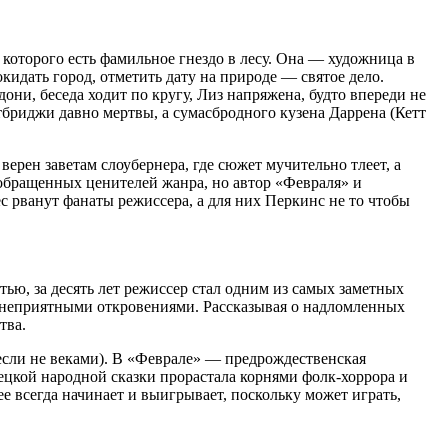
 которого есть фамильное гнездо в лесу. Она — художница в
идать город, отметить дату на природе — святое дело.
они, беседа ходит по кругу, Лиз напряжена, будто впереди не
стбриджи давно мертвы, а сумасбродного кузена Даррена (Кетт
ерен заветам слоубернера, где сюжет мучительно тлеет, а
обращенных ценителей жанра, но автор «Февраля» и
 рванут фанаты режиссера, а для них Перкинс не то чтобы
ью, за десять лет режиссер стал одним из самых заметных
с неприятными откровениями. Рассказывая о надломленных
тва.
(если не веками). В «Феврале» — предрождественская
мецкой народной сказки прорастала корнями фолк-хоррора и
е всегда начинает и выигрывает, поскольку может играть,