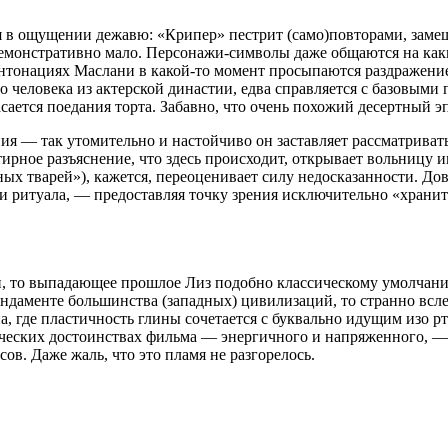
ься в ощущении дежавю: «Крипер» пестрит (само)повторами, за
о демонстративно мало. Персонажи-символы даже общаются на как
интонациях Маслани в какой-то момент просыпаются раздражение
о человека из актерской династии, едва справляется с базовыми
асается поедания торта. Забавно, что очень похожий десертный 
ния — так утомительно и настойчиво он заставляет рассматрива
рное разъяснение, что здесь происходит, открывает вольницу 
ых тварей»), кажется, переоценивает силу недосказанности. Дов
 ритуала, — предоставляя точку зрения исключительно «храните
, то выпадающее прошлое Лиз подобно классическому умолчанию 
ндаменте большинства (западных) цивилизаций, то странно всле
а, где пластичность глины сочетается с буквально идущим изо р
нических достоинствах фильма — энергичного и напряженного, 
в. Даже жаль, что это пламя не разгорелось.