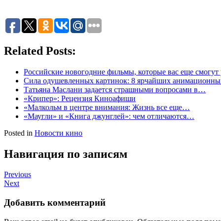
Related Posts:
Российские новогодние фильмы, которые вас еще смогут
Сила одушевленных картинок: 8 ярчайших анимационн
Татьяна Маслани задается страшными вопросами в…
«Крипер»: Рецензия Киноафиши
«Малкольм в центре внимания: Жизнь все еще…
«Маугли» и «Книга джунглей»: чем отличаются…
Posted in
Новости кино
Навигация по записям
Previous
Next
Добавить комментарий