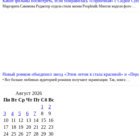
Какие фильмы посмотреть, если понравилась «Горничная» с Сидни Су
Маргарита Савинова Редактор отдела стиля жизни Peopletalk Многие видели фото …
Новый ромком объединил звезд «Этим летом я стала красивой» и «Пер
• Все больше любимых аудиторией романов получают экранизации. Так, книга …
Август 2026
Пн
Вт
Ср
Чт
Пт
Сб
Вс
1
2
3
4
5
6
7
8
9
10
11
12
13
14
15
16
17
18
19
20
21
22
23
24
25
26
27
28
29
30