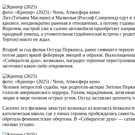
фото: «Крипер» (2025) / Neon, Атмосфера кино
Лиз (Татьяна Маслани) и Малкольм (Россиф Сазерленд) едут в 
кризисе, неоднократно раненая в отношениях, а потому годова
Впрочем, настрой уже в салоне автомобиля приобретает напряж
праздный уикенд, а утомительная судьбоносная встреча с родит
Тертон) никто не ждал.
Второй за год фильм Осгуда Перкинса, ранее снявшего черную 
потом дарит яркий фейерверк эмоций и образов. Выхолощенный
«Собирателя душ», возможно, наградит терпение переступивши
заготовил какие-либо откровения.
фото: «Крипер» (2025) / Neon, Атмосфера кино
Человек непростой судьбы, чьи родители-актеры Энтони Перкин
голосов американского хоррора. Тихим, вкрадчивым, затягив
людях в мире полном острых углов, Осгуд заставлял цепенеть 
Саспенс его фильмов зачастую возникал из контакта безжалост
католическая школа, где у юных героинь пробуждалась самость
обретала феминистские обертона. В «Собирателе душ» — сатани
сколько угодно.