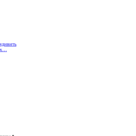
 удивить
ых…