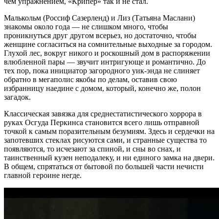
чем упражнением, «Крипер» так и не стал.
Малькольм (Россиф Сазерленд) и Лиз (Татьяна Маслани)
знакомы около года — не слишком много, чтобы
проникнуться друг другом всерьез, но достаточно, чтобы
женщине согласиться на сомнительные выходные за городом.
Глухой лес, вокруг никого и роскошный дом в распоряжении
влюбленной пары — звучит интригующе и романтично. До
тех пор, пока инициатор загородного уик-энда не слиняет
обратно в мегаполис якобы по делам, оставив свою
избранницу наедине с домом, который, конечно же, полон
загадок.
Классическая завязка для среднестатистического хоррора в
руках Осгуда Перкинса становится всего лишь отправной
точкой к самым поразительным безумиям. Здесь и сердечки на
запотевших стеклах рисуются сами, и странные существа то
появляются, то исчезают за спиной, и сны во снах, и
таинственный кузен неподалеку, и ни единого замка на двери.
В общем, спрятаться от бытовой по большей части нечисти
главной героине негде.