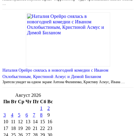
…
Наталия Орейро снялась в новогодней комедии с Иваном
Охлобыстиным, Кристиной Асмус и Димой Биланом
Зрители увидят на одном экране Антона Филипенко, Кристину Асмус, Ивана …
Август 2026
Пн
Вт
Ср
Чт
Пт
Сб
Вс
1
2
3
4
5
6
7
8
9
10
11
12
13
14
15
16
17
18
19
20
21
22
23
24
25
26
27
28
29
30