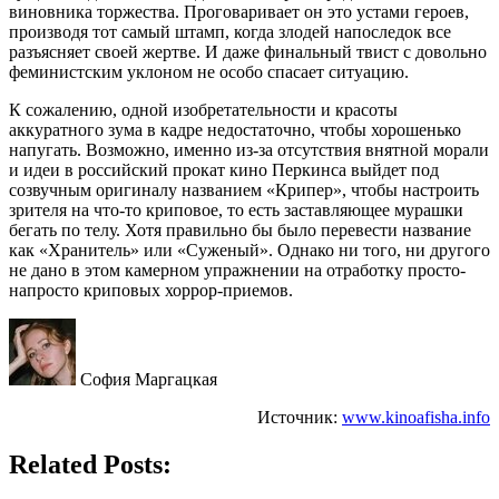
виновника торжества. Проговаривает он это устами героев,
производя тот самый штамп, когда злодей напоследок все
разъясняет своей жертве. И даже финальный твист с довольно
феминистским уклоном не особо спасает ситуацию.
К сожалению, одной изобретательности и красоты
аккуратного зума в кадре недостаточно, чтобы хорошенько
напугать. Возможно, именно из-за отсутствия внятной морали
и идеи в российский прокат кино Перкинса выйдет под
созвучным оригиналу названием «Крипер», чтобы настроить
зрителя на что-то криповое, то есть заставляющее мурашки
бегать по телу. Хотя правильно бы было перевести название
как «Хранитель» или «Суженый». Однако ни того, ни другого
не дано в этом камерном упражнении на отработку просто-
напросто криповых хоррор-приемов.
София Маргацкая
Источник:
www.kinoafisha.info
Related Posts: