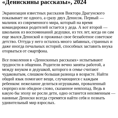
«Денискины рассказы», 2024
Экранизация известных рассказов Виктора Драгунского
показывает не одного, а сразу двух Денисок. Первый —
мальчик из современного мира, который на время
командировки родителей остается у деда. А вот второй —
школьник из воспоминаний дедушки, из тех лет, когда он сам
еще звался Дениской и проживал свое беззаботное советское
детство. Оттуда у него осталось много забавных, странных и
даже иногда печальных историй, способных заставить внука
оторваться от смартфона.
Все поколения в «Денискиных рассказах» испытывают
трудности в общении. Родители вечно заняты работой, а
между внуком и дедушкой, которого в семье считают
чудаковатым, слишком большая разница в возрасте. Найти
общий язык помогают вещи, случающиеся с каждым
ребенком: нежелание делиться игрушками, проваленный
сюрприз или обидное слово, сказанное невпопад. Ведь в
какую бы эпоху не росли дети, одно останется неизменным —
наивные Дениски всегда стремятся найти себя и познать
удивительный мир взрослых.