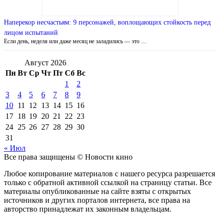
Наперекор несчастьям: 9 персонажей, воплощающих стойкость перед
лицом испытаний
Если день, неделя или даже месяц не заладились — это …
Август 2026
Пн
Вт
Ср
Чт
Пт
Сб
Вс
1
2
3
4
5
6
7
8
9
10
11
12
13
14
15
16
17
18
19
20
21
22
23
24
25
26
27
28
29
30
31
« Июл
Все права защищены © Новости кино
Любое копирование материалов с нашего ресурса разрешается
только с обратной активной ссылкой на страницу статьи. Все
материалы опубликованные на сайте взяты с открытых
источников и других порталов интернета, все права на
авторство принадлежат их законным владельцам.