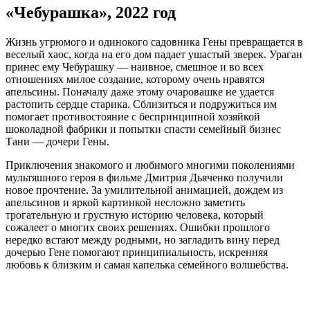
«Чебурашка», 2022 год
Жизнь угрюмого и одинокого садовника Гены превращается в
веселый хаос, когда на его дом падает ушастый зверек. Ураган
принес ему Чебурашку — наивное, смешное и во всех
отношениях милое создание, которому очень нравятся
апельсины. Поначалу даже этому очаровашке не удается
растопить сердце старика. Сблизиться и подружиться им
помогает противостояние с беспринципной хозяйкой
шоколадной фабрики и попытки спасти семейный бизнес
Тани — дочери Гены.
Приключения знакомого и любимого многими поколениями
мультяшного героя в фильме Дмитрия Дьяченко получили
новое прочтение. За умилительной анимацией, дождем из
апельсинов и яркой картинкой несложно заметить
трогательную и грустную историю человека, который
сожалеет о многих своих решениях. Ошибки прошлого
нередко встают между родными, но загладить вину перед
дочерью Гене помогают принципиальность, искренняя
любовь к близким и самая капелька семейного волшебства.