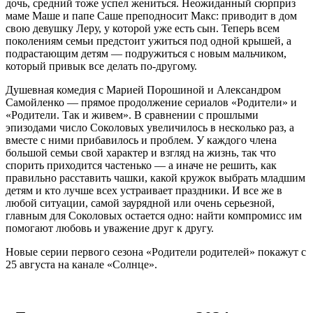
дочь, средний тоже успел жениться. Неожиданный сюрприз
маме Маше и папе Саше преподносит Макс: приводит в дом
свою девушку Леру, у которой уже есть сын. Теперь всем
поколениям семьи предстоит ужиться под одной крышей, а
подрастающим детям — подружиться с новым мальчиком,
который привык все делать по-другому.
Душевная комедия с Марией Порошиной и Александром
Самойленко — прямое продолжение сериалов «Родители» и
«Родители. Так и живем». В сравнении с прошлыми
эпизодами число Соколовых увеличилось в несколько раз, а
вместе с ними прибавилось и проблем. У каждого члена
большой семьи свой характер и взгляд на жизнь, так что
спорить приходится частенько — а иначе не решить, как
правильно расставить чашки, какой кружок выбрать младшим
детям и кто лучше всех устраивает праздники. И все же в
любой ситуации, самой заурядной или очень серьезной,
главным для Соколовых остается одно: найти компромисс им
помогают любовь и уважение друг к другу.
Новые серии первого сезона «Родители родителей» покажут с
25 августа на канале «Солнце».