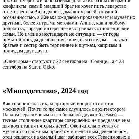
проходят через все вообразимые для таких разных возрастов
конфликты: самый младший брат не хочет пить лекарство,
ответственная Вика душит домашних своей занудной
осознанностью, а Женька ожидаемо проказничает и мучает их
другими, более хитрыми методами. Алине, как и любому
подростку, гораздо интереснее выстраивать отношения вне
семьи. Но именно нестандартные ситуации — от горы
немытой посуды до общения с вредным соседом — научат
братьев и сестер быть терпеливее к шуткам, капризам и
причудам друг друга.
«Одни дома» стартуют с 22 сентября на «Солнце», а с 23
сентября на Start и Okko.
«Многодетство», 2024 год
Как говорил классик, квартирный вопрос испортил
москвичей. Почти то же самое случилось с архитектором
Павлом Герасимовым и его большой дружной семьей —
тесные столичные квартиры совершенно не предназначены
для воспитания пятерых детей. Окончательно устав от
мучений со сложным проектом и нечестным девелопером,
отец решается на смелый шаг: забирает всех Герасимовых в