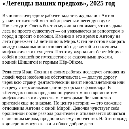
«Легенды наших предков», 2025 год
Выполняя очередное рабочее задание, журналист Антон
узнает от жителей местной деревеньки легенду о духе
Нюлэсмурте. Очень быстро мужчина понимает, что владыка
леса не просто существует — он увязывается за репортером в
город и просит о помощи. Именно в это время к Антону на
лето приезжает 12-летняя дочь Мира. Отец не готов выбирать
между налаживанием отношений с девочкой и спасением
мифологических существ. Поэтому журналист берет Миру с
собой в волшебное путешествие за сказочными духами,
водной Шишигой и горным Нёр-Ойком.
Режиссер Иван Соснин в своих работах исследует отношения
людей через необычные обстоятельства — долгую дорогу
через всю страну, фантастический визит инопланетянина или
встречу с персонажами финно-угорского фольклора. В
«Легендах наших предков» он уделяет много времени тем
мифологическим существам, с которыми большинство
зрителей еще не знакомо. Но центр истории — это сложные
отношения Антона с юной Мирой. Девочка чувствует себя
брошенной после развода родителей и отказывается общаться
с внешним миром, предпочитая ему творчество. Найти подход
к дочери помогут сказки и общее доброе дело.