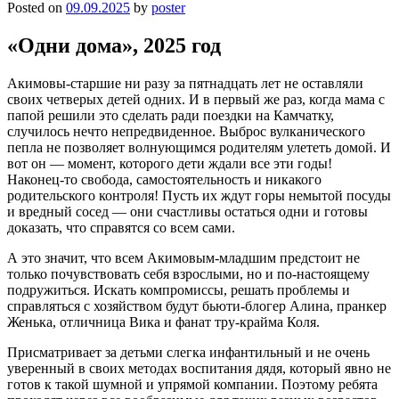
Posted on
09.09.2025
by
poster
«Одни дома», 2025 год
Акимовы-старшие ни разу за пятнадцать лет не оставляли
своих четверых детей одних. И в первый же раз, когда мама с
папой решили это сделать ради поездки на Камчатку,
случилось нечто непредвиденное. Выброс вулканического
пепла не позволяет волнующимся родителям улететь домой. И
вот он — момент, которого дети ждали все эти годы!
Наконец-то свобода, самостоятельность и никакого
родительского контроля! Пусть их ждут горы немытой посуды
и вредный сосед — они счастливы остаться одни и готовы
доказать, что справятся со всем сами.
А это значит, что всем Акимовым-младшим предстоит не
только почувствовать себя взрослыми, но и по-настоящему
подружиться. Искать компромиссы, решать проблемы и
справляться с хозяйством будут бьюти-блогер Алина, пранкер
Женька, отличница Вика и фанат тру-крайма Коля.
Присматривает за детьми слегка инфантильный и не очень
уверенный в своих методах воспитания дядя, который явно не
готов к такой шумной и упрямой компании. Поэтому ребята