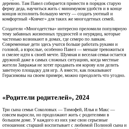
деревню. Там Павел собирается привести в порядок старую
ферму деда, научиться жить с минимумом удобств и в конце
концов исполнить большую мечту — создать уютный и
комфортный «Ковчег» для таких же многодетных семей.
Создатели «Многодетства» интересно преломили популярную
тему забавных жизненных трудностей и неурядиц, которые
частенько возникают в домах, где семеро по лавкам.
Современные дети здесь учатся больше работать руками и
головой, а взрослые, особенно Павел — меньше тревожиться
и смелее идти к своей мечте. Шумная и веселая семья остается
дружной даже в самых сложных ситуациях, когда местные
жители Завражья не хотят продавать им корову или делить
заветную площадку для игр. А вместе, как показывают
Герасимовы на своем примере, можно преодолеть что угодно.
«Родители родителей», 2024
Три сына семьи Соколовых — Тимофей, Илья и Макс —
совсем выросли, но продолжают жить с родителями в
большом доме. У каждого из них уже свои серьезные
отношения: старший воспитывает с любимой Полиной сына и