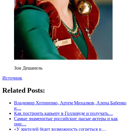
Зои Дешанель
Источник
Related Posts:
Владимир Хотиненко, Артем Михалков, Алена Бабенко
и…
Как построить карьеру в Голливуде и получать…
Самые знаменитые российские лысые актеры и как
они…
«У зрителей будет возможность согреться и…