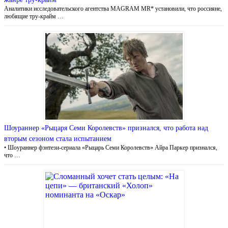
Аналитики исследовательского агентства МAGRAM MR* установили, что россияне,
любящие тру-крайм …
Шоураннер «Рыцаря Семи Королевств» признался, что работа над
вторым сезоном стала испытанием
• Шоураннер фэнтези-сериала «Рыцарь Семи Королевств» Айра Паркер признался,
что …