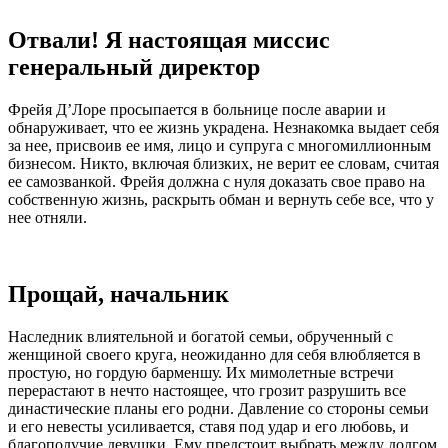
Отвали! Я настоящая миссис
генеральный директор
Фрейя Д’Лоре просыпается в больнице после аварии и
обнаруживает, что ее жизнь украдена. Незнакомка выдает себя
за нее, присвоив ее имя, лицо и супруга с многомиллионным
бизнесом. Никто, включая близких, не верит ее словам, считая
ее самозванкой. Фрейя должна с нуля доказать свое право на
собственную жизнь, раскрыть обман и вернуть себе все, что у
нее отняли.
Прощай, начальник
Наследник влиятельной и богатой семьи, обрученный с
женщиной своего круга, неожиданно для себя влюбляется в
простую, но гордую барменшу. Их мимолетные встречи
перерастают в нечто настоящее, что грозит разрушить все
династические планы его родни. Давление со стороны семьи
и его невесты усиливается, ставя под удар и его любовь, и
благополучие девушки. Ему предстоит выбрать между долгом