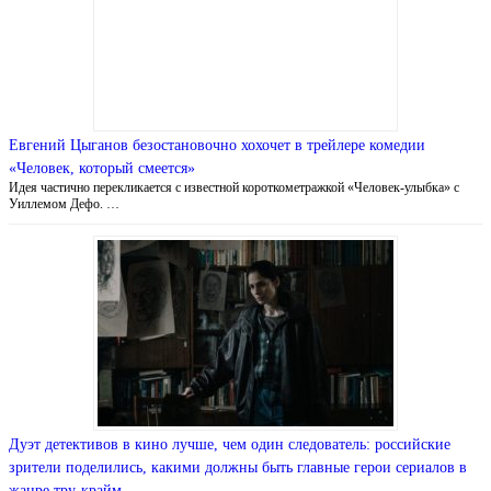
Евгений Цыганов безостановочно хохочет в трейлере комедии
«Человек, который смеется»
Идея частично перекликается с известной короткометражкой «Человек-улыбка» с
Уиллемом Дефо. …
Дуэт детективов в кино лучше, чем один следователь: российские
зрители поделились, какими должны быть главные герои сериалов в
жанре тру-крайм