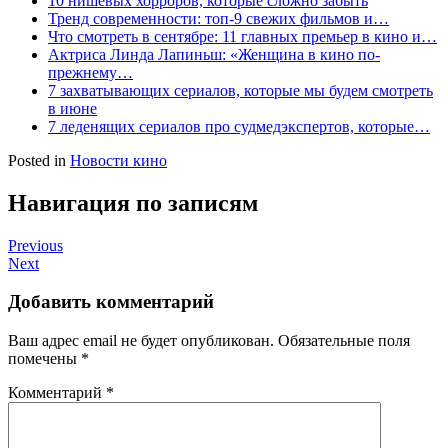
10 нишевых хорроров, которые сложно забыть
Тренд современности: топ-9 свежих фильмов и…
Что смотреть в сентябре: 11 главных премьер в кино и…
Актриса Линда Лапиньш: «Женщина в кино по-
прежнему…
7 захватывающих сериалов, которые мы будем смотреть
в июне
7 леденящих сериалов про судмедэкспертов, которые…
Posted in
Новости кино
Навигация по записям
Previous
Next
Добавить комментарий
Ваш адрес email не будет опубликован.
Обязательные поля
помечены
*
Комментарий
*