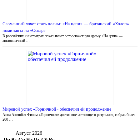
Сломанный хочет стать целым: «На цепи» — британский «Холоп»
номинанта на «Оскар»
В российских кинотеатрах показывают остросюжетную драму «На цепи» —
англоязычный …
Мировой успех «Горничной» обеспечил ей продолжение
Анна Акишбая Фильм «Горничная» достиг впечатляющего результата, собрав более
200 …
Август 2026
Пн
Вт
Ср
Чт
Пт
Сб
Вс