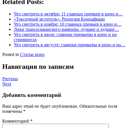
Related Posts:
Что смотреть в октябре: 11 главных премьер в кино и…
«Токсичный мститель»: Рецензия Киноафиши
Что смотреть в ноябре: 10 главных премьер в кино и…
Лики трансильванского вампира: лучшие и худшие…
Что смотреть в июле: главные премьеры в кино и на
стримингах
Что смотреть в августе: главные премьеры в кино и на…
Posted in
Статьи кино
Навигация по записям
Previous
Next
Добавить комментарий
Ваш адрес email не будет опубликован.
Обязательные поля
помечены
*
Комментарий
*