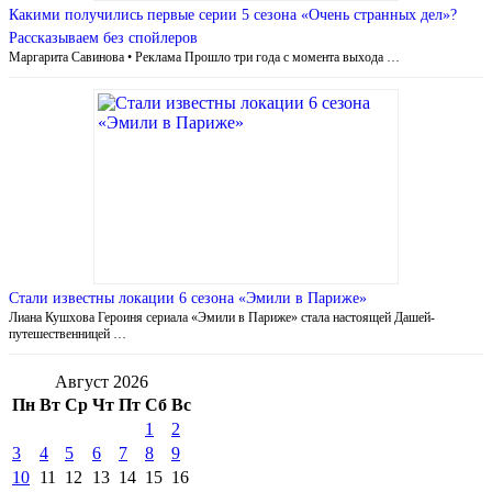
Какими получились первые серии 5 сезона «Очень странных дел»?
Рассказываем без спойлеров
Маргарита Савинова • Реклама Прошло три года с момента выхода …
Стали известны локации 6 сезона «Эмили в Париже»
Лиана Кушхова Героиня сериала «Эмили в Париже» стала настоящей Дашей-
путешественницей …
Август 2026
Пн
Вт
Ср
Чт
Пт
Сб
Вс
1
2
3
4
5
6
7
8
9
10
11
12
13
14
15
16