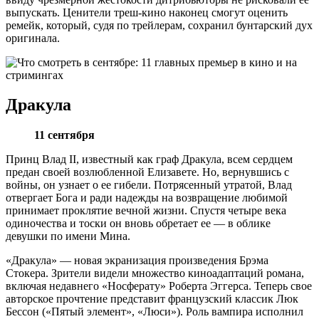
выпускать. Ценители треш-кино наконец смогут оценить
ремейк, который, судя по трейлерам, сохранил бунтарский дух
оригинала.
Дракула
11 сентября
Принц Влад II, известный как граф Дракула, всем сердцем
предан своей возлюбленной Елизавете. Но, вернувшись с
войны, он узнает о ее гибели. Потрясенный утратой, Влад
отвергает Бога и ради надежды на возвращение любимой
принимает проклятие вечной жизни. Спустя четыре века
одиночества и тоски он вновь обретает ее — в облике
девушки по имени Мина.
«Дракула» — новая экранизация произведения Брэма
Стокера. Зрители видели множество киноадаптаций романа,
включая недавнего «Носферату» Роберта Эггерса. Теперь свое
авторское прочтение представит французский классик Люк
Бессон («Пятый элемент», «Люси»). Роль вампира исполнил