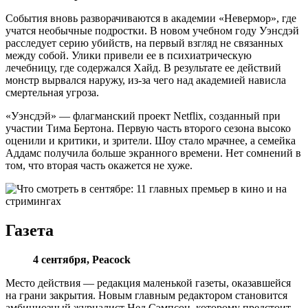
События вновь разворачиваются в академии «Невермор», где
учатся необычные подростки. В новом учебном году Уэнсдэй
расследует серию убийств, на первый взгляд не связанных
между собой. Улики привели ее в психиатрическую
лечебницу, где содержался Хайд. В результате ее действий
монстр вырвался наружу, из-за чего над академией нависла
смертельная угроза.
«Уэнсдэй» — флагманский проект Netflix, созданный при
участии Тима Бертона. Первую часть второго сезона высоко
оценили и критики, и зрители. Шоу стало мрачнее, а семейка
Аддамс получила больше экранного времени. Нет сомнений в
том, что вторая часть окажется не хуже.
Газета
4 сентября,
Peacock
Место действия — редакция маленькой газеты, оказавшейся
на грани закрытия. Новым главным редактором становится
амбициозный журналист Нед Сэмпсон, которому предстоит