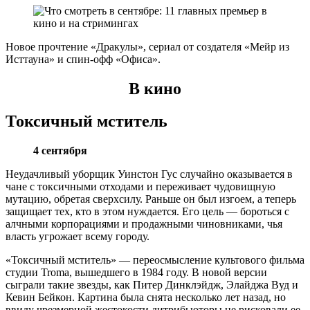
Новое прочтение «Дракулы», сериал от создателя «Мейр из
Исттауна» и спин-офф «Офиса».
В кино
Токсичный мститель
4 сентября
Неудачливый уборщик Уинстон Гус случайно оказывается в
чане с токсичными отходами и переживает чудовищную
мутацию, обретая сверхсилу. Раньше он был изгоем, а теперь
защищает тех, кто в этом нуждается. Его цель — бороться с
алчными корпорациями и продажными чиновниками, чья
власть угрожает всему городу.
«Токсичный мститель» — переосмысление культового фильма
студии Troma, вышедшего в 1984 году. В новой версии
сыграли такие звезды, как Питер Динклэйдж, Элайджа Вуд и
Кевин Бейкон. Картина была снята несколько лет назад, но
ввиду чрезмерной жестокости дитрибьюторы не рисковали ее