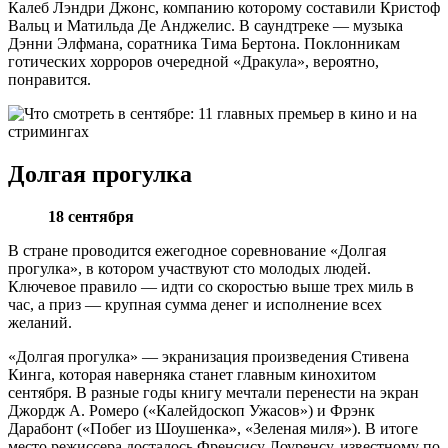
Калеб Лэндри Джонс, компанию которому составили Кристоф
Вальц и Матильда Де Анджелис. В саундтреке — музыка
Дэнни Элфмана, соратника Тима Бертона. Поклонникам
готических хорроров очередной «Дракула», вероятно,
понравится.
Долгая прогулка
18 сентября
В стране проводится ежегодное соревнование «Долгая
прогулка», в котором участвуют сто молодых людей.
Ключевое правило — идти со скоростью выше трех миль в
час, а приз — крупная сумма денег и исполнение всех
желаний.
«Долгая прогулка» — экранизация произведения Стивена
Кинга, которая наверняка станет главным кинохитом
сентября. В разные годы книгу мечтали перенести на экран
Джордж А. Ромеро («Калейдоскоп Ужасов») и Фрэнк
Дарабонт («Побег из Шоушенка», «Зеленая миля»). В итоге
место режиссера досталось Френсису Лоуренсу, известному по