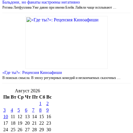
Бальдони, но фанаты настроены негативно
Регина Литфуллина Уже давно при имени Блейк Лайвли чаще всплывают …
«Где ты?»: Рецензия Киноафиши
В поисках смысла. В эпоху регулярных комедий и нескончаемых сказочных …
Август 2026
Пн
Вт
Ср
Чт
Пт
Сб
Вс
1
2
3
4
5
6
7
8
9
10
11
12
13
14
15
16
17
18
19
20
21
22
23
24
25
26
27
28
29
30