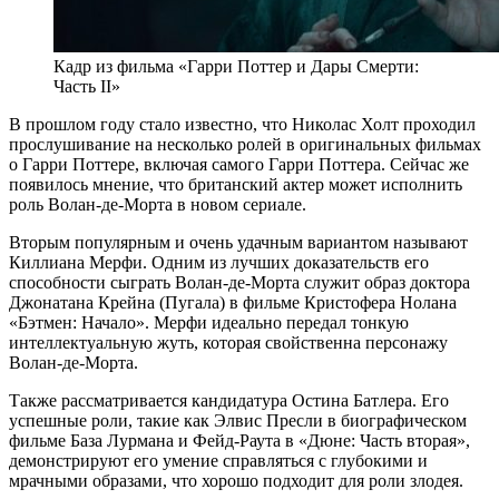
Кадр из фильма «Гарри Поттер и Дары Смерти:
Часть II»
В прошлом году стало известно, что Николас Холт проходил
прослушивание на несколько ролей в оригинальных фильмах
о Гарри Поттере, включая самого Гарри Поттера. Сейчас же
появилось мнение, что британский актер может исполнить
роль Волан-де-Морта в новом сериале.
Вторым популярным и очень удачным вариантом называют
Киллиана Мерфи. Одним из лучших доказательств его
способности сыграть Волан-де-Морта служит образ доктора
Джонатана Крейна (Пугала) в фильме Кристофера Нолана
«Бэтмен: Начало». Мерфи идеально передал тонкую
интеллектуальную жуть, которая свойственна персонажу
Волан-де-Морта.
Также рассматривается кандидатура Остина Батлера. Его
успешные роли, такие как Элвис Пресли в биографическом
фильме База Лурмана и Фейд-Раута в «Дюне: Часть вторая»,
демонстрируют его умение справляться с глубокими и
мрачными образами, что хорошо подходит для роли злодея.