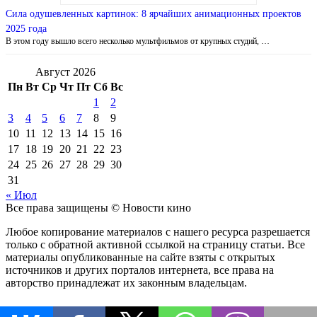
Сила одушевленных картинок: 8 ярчайших анимационных проектов
2025 года
В этом году вышло всего несколько мультфильмов от крупных студий, …
Август 2026
Пн
Вт
Ср
Чт
Пт
Сб
Вс
1
2
3
4
5
6
7
8
9
10
11
12
13
14
15
16
17
18
19
20
21
22
23
24
25
26
27
28
29
30
31
« Июл
Все права защищены © Новости кино
Любое копирование материалов с нашего ресурса разрешается
только с обратной активной ссылкой на страницу статьи. Все
материалы опубликованные на сайте взяты с открытых
источников и других порталов интернета, все права на
авторство принадлежат их законным владельцам.