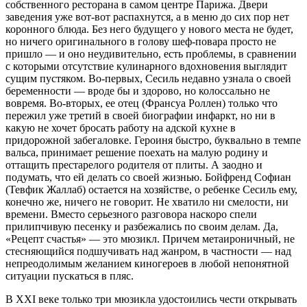
собственного ресторана в самом центре Парижа. Двери
заведения уже вот-вот распахнутся, а в меню до сих пор нет
коронного блюда. Без него будущего у нового места не будет,
но ничего оригинального в голову шеф-повара просто не
пришло — и оно неудивительно, есть проблемы, в сравнении
с которыми отсутствие кулинарного вдохновения выглядит
сущим пустяком. Во-первых, Сесиль недавно узнала о своей
беременности — вроде бы и здорово, но колоссально не
вовремя. Во-вторых, ее отец (Франсуа Роллен) только что
пережил уже третий в своей биографии инфаркт, но ни в
какую не хочет бросать работу на адской кухне в
придорожной забегаловке. Героиня быстро, буквально в темпе
вальса, принимает решение поехать на малую родину и
оттащить престарелого родителя от плиты. А заодно и
подумать, что ей делать со своей жизнью. Бойфренд Софиан
(Тевфик Жаллаб) остается на хозяйстве, о ребенке Сесиль ему,
конечно же, ничего не говорит. Не хватило ни смелости, ни
времени. Вместо серьезного разговора наскоро спели
прилипчивую песенку и разбежались по своим делам. Да,
«Рецепт счастья» — это мюзикл. Причем метаироничный, не
стесняющийся подшучивать над жанром, в частности — над
непреодолимым желанием киногероев в любой непонятной
ситуации пускаться в пляс.
В XXI веке только три мюзикла удостоились чести открывать