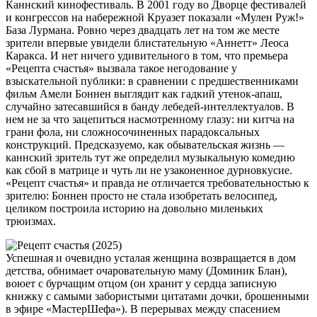
Каннский кинофестиваль. В 2001 году во Дворце фестивалей
и конгрессов на набережной Круазет показали «Мулен Руж!»
База Лурмана. Ровно через двадцать лет на том же месте
зрители впервые увидели блистательную «Аннетт» Леоса
Каракса. И нет ничего удивительного в том, что премьера
«Рецепта счастья» вызвала такое негодование у
взыскательной публики: в сравнении с предшественниками
фильм Амели Боннен выглядит как гадкий утенок-апаш,
случайно затесавшийся в банду лебедей-интеллектуалов. В
нем не за что зацепиться насмотренному глазу: ни китча на
грани фола, ни сложносочиненных парадоксальных
конструкций. Предсказуемо, как обывательская жизнь —
каннский зритель тут же определил музыкальную комедию
как сбой в матрице и чуть ли не узаконенное дурновкусие.
«Рецепт счастья» и правда не отличается требовательностью к
зрителю: Боннен просто не стала изобретать велосипед,
целиком построила историю на довольно миленьких
трюизмах.
Успешная и очевидно усталая женщина возвращается в дом
детства, обнимает очаровательную маму (Доминик Блан),
воюет с бурчащим отцом (он хранит у сердца записную
книжку с самыми забористыми цитатами дочки, брошенными
в эфире «МастерШефа»). В перерывах между спасением