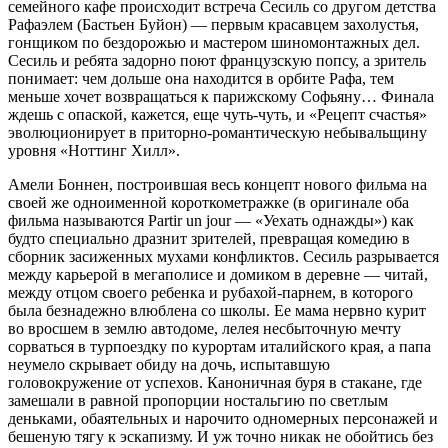
семейного кафе происходит встреча Сесиль со другом детства
Рафаэлем (Бастьен Буйон) — первым красавцем захолустья,
гонщиком по бездорожью и мастером шиномонтажных дел.
Сесиль и ребята задорно поют французскую попсу, а зритель
понимает: чем дольше она находится в орбите Рафа, тем
меньше хочет возвращаться к парижскому Софьяну… Финала
ждешь с опаской, кажется, еще чуть-чуть, и «Рецепт счастья»
эволюционирует в приторно-романтическую небывальщину
уровня «Ноттинг Хилл».
Амели Боннен, построившая весь концепт нового фильма на
своей же одноименной короткометражке (в оригинале оба
фильма называются Partir un jour — «Уехать однажды») как
будто специально дразнит зрителей, превращая комедию в
сборник засиженных мухами конфликтов. Сесиль разрывается
между карьерой в мегаполисе и домиком в деревне — читай,
между отцом своего ребенка и рубахой-парнем, в которого
была безнадежно влюблена со школы. Ее мама нервно курит
во вросшем в землю автодоме, лелея несбыточную мечту
сорваться в турпоездку по курортам италийского края, а папа
неумело скрывает обиду на дочь, испытавшую
головокружение от успехов. Каноничная буря в стакане, где
замешали в равной пропорции ностальгию по светлым
деньками, обаятельных и нарочито одномерных персонажей и
бешеную тягу к эскапизму. И уж точно никак не обойтись без