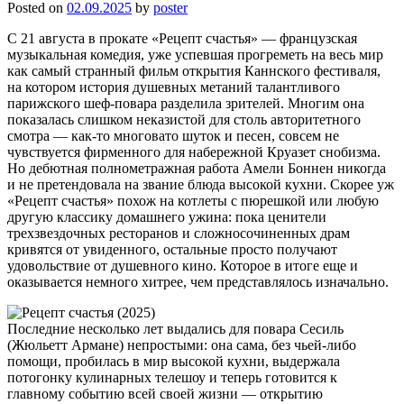
Posted on
02.09.2025
by
poster
С 21 августа в прокате «Рецепт счастья» — французская
музыкальная комедия, уже успевшая прогреметь на весь мир
как самый странный фильм открытия Каннского фестиваля,
на котором история душевных метаний талантливого
парижского шеф-повара разделила зрителей. Многим она
показалась слишком неказистой для столь авторитетного
смотра — как-то многовато шуток и песен, совсем не
чувствуется фирменного для набережной Круазет снобизма.
Но дебютная полнометражная работа Амели Боннен никогда
и не претендовала на звание блюда высокой кухни. Скорее уж
«Рецепт счастья» похож на котлеты с пюрешкой или любую
другую классику домашнего ужина: пока ценители
трехзвездочных ресторанов и сложносочиненных драм
кривятся от увиденного, остальные просто получают
удовольствие от душевного кино. Которое в итоге еще и
оказывается немного хитрее, чем представлялось изначально.
Последние несколько лет выдались для повара Сесиль
(Жюльетт Армане) непростыми: она сама, без чьей-либо
помощи, пробилась в мир высокой кухни, выдержала
потогонку кулинарных телешоу и теперь готовится к
главному событию всей своей жизни — открытию