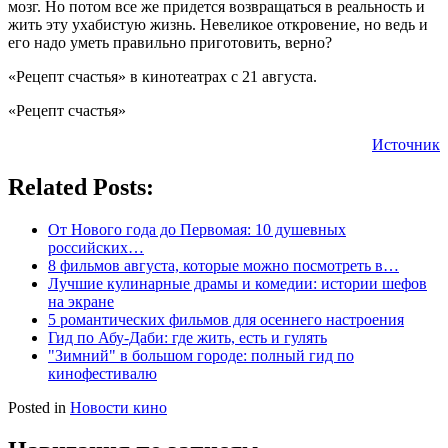
мозг. Но потом все же придется возвращаться в реальность и
жить эту ухабистую жизнь. Невеликое откровение, но ведь и
его надо уметь правильно приготовить, верно?
«Рецепт счастья» в кинотеатрах с 21 августа.
«Рецепт счастья»
Источник
Related Posts:
От Нового года до Первомая: 10 душевных
российских…
8 фильмов августа, которые можно посмотреть в…
Лучшие кулинарные драмы и комедии: истории шефов
на экране
5 романтических фильмов для осеннего настроения
Гид по Абу-Даби: где жить, есть и гулять
"Зимний" в большом городе: полный гид по
кинофестивалю
Posted in
Новости кино