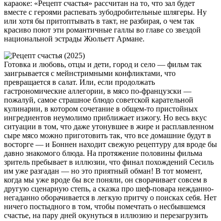
караоке: «Рецепт счастья» рассчитан на то, что зал будет
вместе с героями распевать зубодробительные шлягеры. Ну
или хотя бы притоптывать в такт, не разбирая, о чем так
красиво поют эти романтичные галлы во главе со звездой
национальной эстрады Жюльетт Армане.
Готовка и любовь, отцы и дети, город и село — фильм так
заигрывается с мейнстримными конфликтами, что
превращается в салат. Или, если продолжать
гастрономические аллегории, в мясо по-французски —
пожалуй, самое страшное блюдо советской карательной
кулинарии, в котором сочетание в общем-то пристойных
ингредиентов неумолимо приближает изжогу. Но весь вкус
ситуации в том, что даже утонувшее в жире и расплавленном
сыре мясо можно приготовить так, что все домашние будут в
восторге — и Боннен находит свежую рецептуру для вроде бы
давно знакомого блюда. На протяжение половины фильма
зритель пребывает в иллюзии, что финал похождений Сесиль
им уже разгадан — но это приятный обман! В тот момент,
когда мы уже вроде бы все поняли, он сворачивает совсем в
другую сценарную степь, а сказка про шеф-повара нежданно-
негаданно оборачивается в легкую притчу о поисках себя. Нет
ничего постыдного в том, чтобы помечтать о несбывшемся
счастье, на пару дней окунуться в иллюзию и перезагрузить