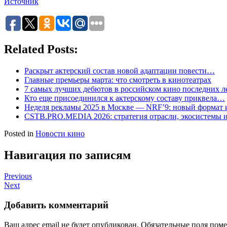
Источник
Related Posts:
Раскрыт актерский состав новой адаптации повести…
Главные премьеры марта: что смотреть в кинотеатрах
7 самых лучших дебютов в российском кино последних л
Кто еще присоединился к актерскому составу приквела…
Неделя рекламы 2025 в Москве — NRF’9: новый формат
CSTB.PRO.MEDIA 2026: стратегия отрасли, экосистемы
Posted in
Новости кино
Навигация по записям
Previous
Next
Добавить комментарий
Ваш адрес email не будет опубликован.
Обязательные поля пом