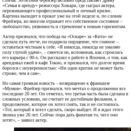
Сейчас 56-летний Фрейзер активно представляет драму
«Семья в аренду» режиссера Хикари, где сыграл актерa,
переживающего профессиональный и личный кризис.
Картина выходит в прокат уже на этой неделе и, по словам
Фрейзера, во многом отражает его собственное состояние –
любопытство, уязвимость и стремление к новым горизонтам.
Актер признался, что победа на «Оскаре» за «Кита» не
сделала путь легче, но подарила ощущение, что главное –
оставаться честным к себе. «Я никогда, никогда не умаляю
силу глупой удачи», – смеется он, вспоминая, как строилась
его карьерa с 90-х. Он рассказал о работе в Японии, о том, как
арендовал ежей в кафе Токио, и признался, что долгое время
боролся с неуверенностью: «Ни один критик не может быть
строже, чем я сам».
Но самая громкая новость – возвращение к франшизе
«Мумия». Фрейзер признался, что мечтал о продолжении все
последние 20 лет. Он отметил, что третья часть была сделана в
сложных условиях, но считает ее достойным фильмом, а
продолжение, которое он хотел снять, так и не состоялось.
«Тот, который я хотел сделать, скоро выйдет. И я ждал этого
звонка уже 20 лет. Сейчас пора дать фанатам то, чего они
хотят», – заявил актер.