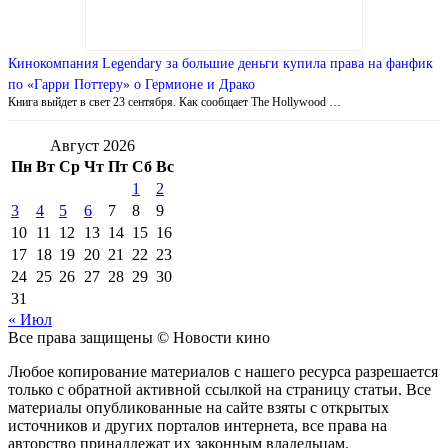
Кинокомпания Legendary за большие деньги купила права на фанфик
по «Гарри Поттеру» о Гермионе и Драко
Книга выйдет в свет 23 сентября. Как сообщает The Hollywood …
Август 2026
Пн
Вт
Ср
Чт
Пт
Сб
Вс
1
2
3
4
5
6
7
8
9
10
11
12
13
14
15
16
17
18
19
20
21
22
23
24
25
26
27
28
29
30
31
« Июл
Все права защищены © Новости кино
Любое копирование материалов с нашего ресурса разрешается
только с обратной активной ссылкой на страницу статьи. Все
материалы опубликованные на сайте взяты с открытых
источников и других порталов интернета, все права на
авторство принадлежат их законным владельцам.