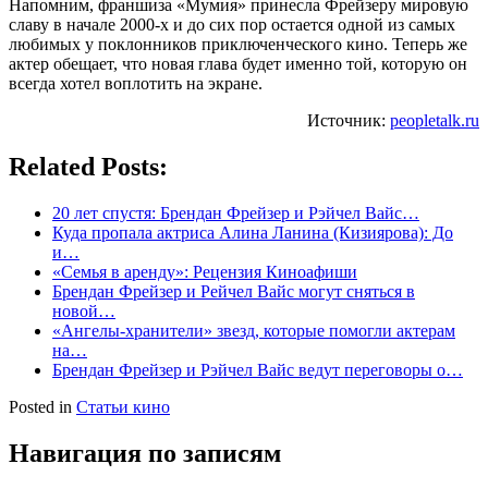
Напомним, франшиза «Мумия» принесла Фрейзеру мировую
славу в начале 2000-х и до сих пор остается одной из самых
любимых у поклонников приключенческого кино. Теперь же
актер обещает, что новая глава будет именно той, которую он
всегда хотел воплотить на экране.
Источник:
peopletalk.ru
Related Posts:
20 лет спустя: Брендан Фрейзер и Рэйчел Вайс…
Куда пропала актриса Алина Ланина (Кизиярова): До
и…
«Семья в аренду»: Рецензия Киноафиши
Брендан Фрейзер и Рейчел Вайс могут сняться в
новой…
«Ангелы-хранители» звезд, которые помогли актерам
на…
Брендан Фрейзер и Рэйчел Вайс ведут переговоры о…
Posted in
Статьи кино
Навигация по записям