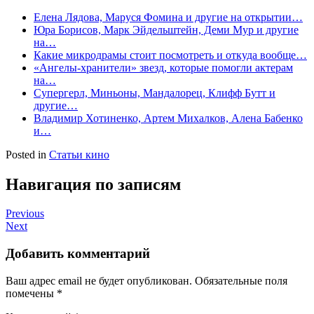
Елена Лядова, Маруся Фомина и другие на открытии…
Юра Борисов, Марк Эйдельштейн, Деми Мур и другие
на…
Какие микродрамы стоит посмотреть и откуда вообще…
«Ангелы-хранители» звезд, которые помогли актерам
на…
Супергерл, Миньоны, Мандалорец, Клифф Бутт и
другие…
Владимир Хотиненко, Артем Михалков, Алена Бабенко
и…
Posted in
Статьи кино
Навигация по записям
Previous
Next
Добавить комментарий
Ваш адрес email не будет опубликован.
Обязательные поля
помечены
*