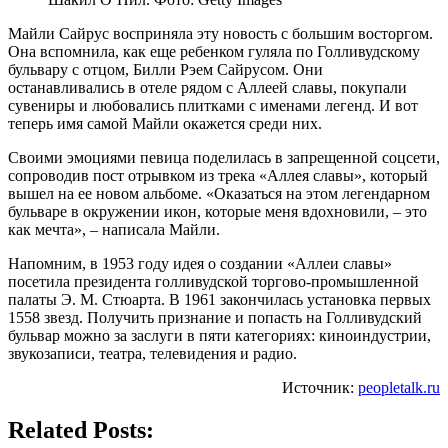
Майли Сайрус восприняла эту новость с большим восторгом.
Она вспомнила, как еще ребенком гуляла по Голливудскому
бульвару с отцом, Билли Рэем Сайрусом. Они
останавливались в отеле рядом с Аллеей славы, покупали
сувениры и любовались плитками с именами легенд. И вот
теперь имя самой Майли окажется среди них.
Своими эмоциями певица поделилась в запрещенной соцсети,
сопроводив пост отрывком из трека «Аллея славы», который
вышел на ее новом альбоме. «Оказаться на этом легендарном
бульваре в окружении икон, которые меня вдохновили, – это
как мечта», – написала Майли.
Напомним, в 1953 году идея о создании «Аллеи славы»
посетила президента голливудской торгово-промышленной
палаты Э. М. Стюарта. В 1961 закончилась установка первых
1558 звезд. Получить признание и попасть на Голливудский
бульвар можно за заслуги в пяти категориях: киноиндустрии,
звукозаписи, театра, телевидения и радио.
Источник:
peopletalk.ru
Related Posts: