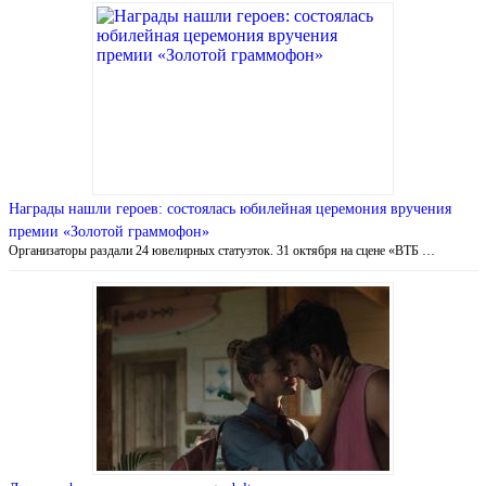
Награды нашли героев: состоялась юбилейная церемония вручения
премии «Золотой граммофон»
Организаторы раздали 24 ювелирных статуэток. 31 октября на сцене «ВТБ …