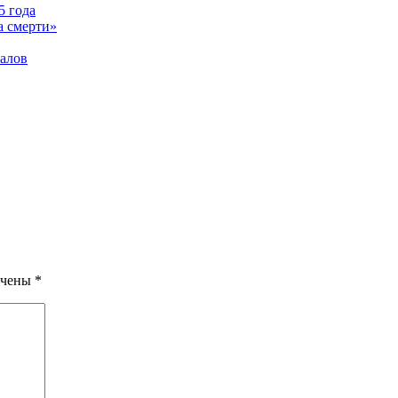
5 года
а смерти»
налов
ечены
*