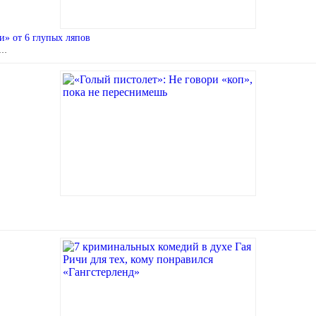
и» от 6 глупых ляпов
 …