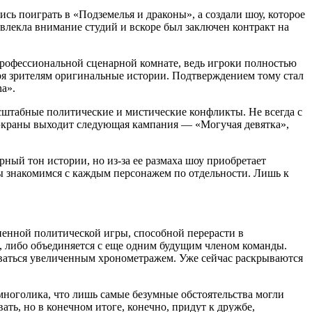
сь поиграть в «Подземелья и драконы», а создали шоу, которое
влекла внимание студий и вскоре был заключен контракт на
профессиональной сценарной комнате, ведь игроки полностью
ря зрителям оригинальные истории. Подтверждением тому стал
na».
сштабные политические и мистические конфликты. Не всегда с
 экраны выходит следующая кампания — «Могучая девятка»,
ный тон истории, но из-за ее размаха шоу приобретает
ы знакомимся с каждым персонажем по отдельности. Лишь к
ненной политической игры, способной перерасти в
е, либо объединяется с еще одним будущим членом команды.
оваться увеличенным хронометражем. Уже сейчас раскрываются
о многолика, что лишь самые безумные обстоятельства могли
вать, но в конечном итоге, конечно, придут к дружбе,