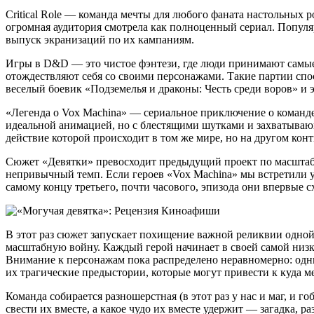
Critical Role — команда мечты для любого фаната настольных р
огромная аудитория смотрела как полноценный сериал. Популя
выпуск экранизаций по их кампаниям.
Игры в D&D — это чистое фэнтези, где люди принимают самые
отождествляют себя со своими персонажами. Такие партии сп
веселый боевик «Подземелья и драконы: Честь среди воров» и э
«Легенда о Vox Machina» — сериальное приключение о команде
идеальной анимацией, но с блестящими шутками и захватывающ
действие которой происходит в том же мире, но на другом конт
Сюжет «Девятки» превосходит предыдущий проект по масштабу 
непривычный темп. Если героев «Vox Machina» мы встретили у
самому концу третьего, почти часового, эпизода они впервые сх
В этот раз сюжет запускает похищение важной реликвии одной
масштабную войну. Каждый герой начинает в своей самой низк
Внимание к персонажам пока распределено неравномерно: одн
их трагические предыстории, которые могут привести к куда м
Команда собирается разношерстная (в этот раз у нас и маг, и г
свести их вместе, а какое чудо их вместе удержит — загадка, р