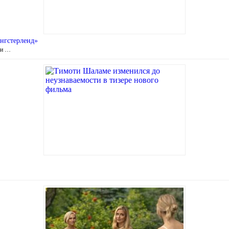
ангстерленд»
ли …