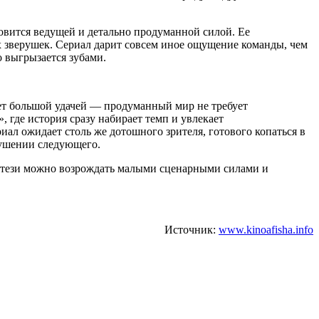
новится ведущей и детально продуманной силой. Ее
 зверушек. Сериал дарит совсем иное ощущение команды, чем
 выгрызается зубами.
анет большой удачей — продуманный мир не требует
 где история сразу набирает темп и увлекает
ал ожидает столь же дотошного зрителя, готового копаться в
кушении следующего.
фэнтези можно возрождать малыми сценарными силами и
Источник:
www.kinoafisha.info