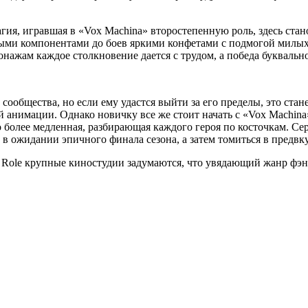
гия, игравшая в «Vox Machina» второстепенную роль, здесь ста
ными компонентами до боев яркими конфетами с подмогой милых
нажам каждое столкновение дается с трудом, а победа буквально
 сообщества, но если ему удастся выйти за его пределы, это ст
анимации. Однако новичку все же стоит начать с «Vox Machina»,
олее медленная, разбирающая каждого героя по косточкам. Сери
в ожидании эпичного финала сезона, а затем томиться в предв
cal Role крупные киностудии задумаются, что увядающий жанр 