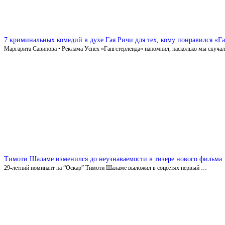
7 криминальных комедий в духе Гая Ричи для тех, кому понравился «Г
Маргарита Савинова • Реклама Успех «Гангстерленда» напомнил, насколько мы скуча
Тимоти Шаламе изменился до неузнаваемости в тизере нового фильма
29-летний номинант на “Оскар” Тимоти Шаламе выложил в соцсетях первый …