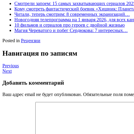
Смотрели запоем: 15 самых захватывающих сериалов 202
Кому смотреть фантастический боевик «Хищник: Планет
Читали, теперь смотрим: 8 современных экранизаций…
Новогодняя телепрограмма на 1 января 2026, для всех ка
10 фильмов и сериалов про героев с двойной жизнью
Магия Череватого и побег Сердюкова: 7 интересных…
Posted in
Рецензии
Навигация по записям
Previous
Next
Добавить комментарий
Ваш адрес email не будет опубликован.
Обязательные поля пом