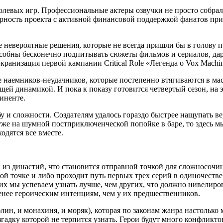
олевых игр. Профессиональные актеры озвучки не просто собрали
рность проекта с активной финансовой поддержкой фанатов при
 невероятные решения, которые не всегда пришли бы в голову 
особны бесконечно подпитывать сюжеты фильмов и сериалов, да
кранизация первой кампании Critical Role «Легенда о Vox Machi
 наемников-неудачников, которые постепенно втягиваются в ма
ей динамикой. И пока к показу готовится четвертый сезон, на
иненте.
и сложности. Создателям удалось гораздо быстрее нащупать вер
же на шумной постприключенческой попойке в баре, то здесь м
одятся все вместе.
 из династий, что становится отправной точкой для сложносочи
ой точке и либо проходит путь первых трех серий в одиночеств
их мы успеваем узнать лучше, чем других, что должно нивелир
енее героическим интенциям, чем у их предшественников.
облин, и монахиня, и моряк), которая по законам жанра настольк
азгадку которой не терпится узнать. Герои будут много конфликто