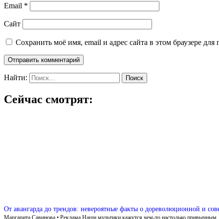
Email
*
Сайт
Сохранить моё имя, email и адрес сайта в этом браузере д
Найти:
Сейчас смотрят:
От авангарда до трендов: невероятные факты о дореволюционной и со
Маргарита Савинова • Реклама Наши мультики кажутся чем-то настолько привычным