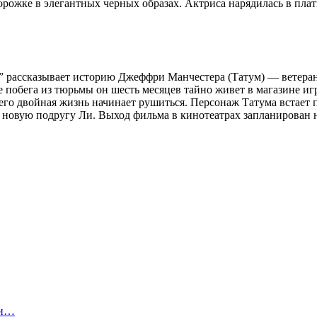
рожке в элегантных черных образах. Актриса нарядилась в плать
 рассказывает историю Джеффри Манчестера (Татум) — ветерана
е побега из тюрьмы он шесть месяцев тайно живет в магазине и
), его двойная жизнь начинает рушиться. Персонаж Татума вста
 новую подругу Ли. Выход фильма в кинотеатрах запланирован н
 и…