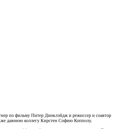
тнер по фильму Питер Динклэйдж и режиссер и соавтор
также давнюю коллегу Кирстен Софию Копполу.