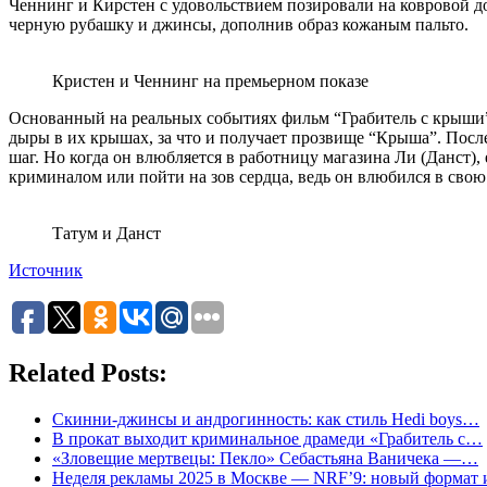
Ченнинг и Кирстен с удовольствием позировали на ковровой до
черную рубашку и джинсы, дополнив образ кожаным пальто.
Кристен и Ченнинг на премьерном показе
Основанный на реальных событиях фильм “Грабитель с крыши”
дыры в их крышах, за что и получает прозвище “Крыша”. Посл
шаг. Но когда он влюбляется в работницу магазина Ли (Данст
криминалом или пойти на зов сердца, ведь он влюбился в свою
Татум и Данст
Источник
Related Posts:
Скинни-джинсы и андрогинность: как стиль Hedi boys…
В прокат выходит криминальное драмеди «Грабитель с…
«Зловещие мертвецы: Пекло» Себастьяна Ваничека —…
Неделя рекламы 2025 в Москве — NRF’9: новый формат