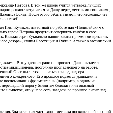
ксандр Петров). В той же школе учится четверка лучших
 парни решают вступиться за Дашу перед местными гопниками,
еймса Бонда. После этого ребята узнают, что несколько лет
о он такой.
ал Илья Куликов, известный по работе над «Полицейским с
лько герою Петрова предстоит совершить камбэк в свое
ать. Каждая серия буквально нашпигована приметами времени:
ого дозора», клипы Блестящих и Губина, а также классический
адеждами. Вынужденная рано повзрослеть Даша пытается
 отца-милиционера, постоянно пропадающего на работе.
нчивый Олег пытается вырваться из-под надзора
 ничего конкретного. Его прошлое подается урывками и
щие воспоминания фрагментарны (например, в одном из
ия, перешедший дорогу бандитам бедолага или опасный
о немногое, что у него есть, загадочное прошлое висит над
сления. Значительная часть хронометража посвящена обыденной