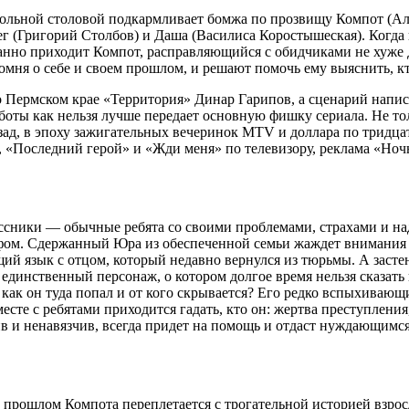
ольной столовой подкармливает бомжа по прозвищу Компот (Але
г (Григорий Столбов) и Даша (Василиса Коростышеская). Когда
анно приходит Компот, расправляющийся с обидчиками не хуже Дж
помня о себе и своем прошлом, и решают помочь ему выяснить, кт
 Пермском крае «Территория» Динар Гарипов, а сценарий напис
боты как нельзя лучше передает основную фишку сериала. Не то
назад, в эпоху зажигательных вечеринок MTV и доллара по тридц
, «Последний герой» и «Жди меня» по телевизору, реклама «Ночн
ссники — обычные ребята со своими проблемами, страхами и н
рафом. Сдержанный Юра из обеспеченной семьи жаждет внимания
й язык с отцом, который недавно вернулся из тюрьмы. А засте
динственный персонаж, о котором долгое время нельзя сказать
 как он туда попал и от кого скрывается? Его редко вспыхиваю
месте с ребятами приходится гадать, кто он: жертва преступлен
 и ненавязчив, всегда придет на помощь и отдаст нуждающимся т
о прошлом Компота переплетается с трогательной историей взро