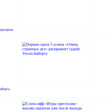
праздник
Байерса