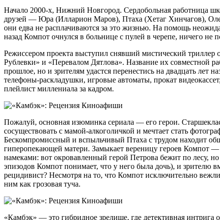
Начало 2000-х, Нижний Новгород. Сердобольная работница шк
друзей — Юра (Илларион Маров), Птаха (Хетаг Хинчагов), Оле
они едва не расплачиваются за это жизнью. На помощь неожид
назад Компот очнулся в больнице с пулей в черепе, ничего не 
Режиссером проекта выступил снявший мистический триллер о
Рублевки» и «Перевалом Дятлова». Название их совместной ра
прошлое, но и зрителям удастся перенестись на двадцать лет 
телефоны-раскладушки, игровые автоматы, прокат видеокассет
плейлист миллениала за кадром.
Пожалуй, основная изюминка сериала — его герои. Старшекла
сосуществовать с мамой-алкоголичкой и мечтает стать фотог
Бескомпромиссный и вспыльчивый Птаха с трудом находит общи
гиперопекающей матери. Замыкает вереницу героев Компот — е
намеками: вот окровавленный герой Петрова бежит по лесу, но
эпизодов Компот понимает, что у него была дочь), и зрителю в
рецидивист? Несмотря на то, что Компот исключительно вежлив
ним как грозовая туча.
«Камбэк» — это гибридное зрелище, где детективная интрига 