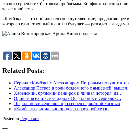
жизни героев и их бытовым проблемам. Конфликты отцов и дет
те же проблемы.
«Камбэк» — это ностальгическое путешествие, предлагающее взг
которого единственный шанс на будущее — разгадать загадку 
Арина Виногородская
Related Posts:
Сериал «Камбэк» с Александром Петровым получит втор
Александр Петров в роли бездомного с амнезией: выше
Хабенский, брянский панк-рок и личная история: из…
Один за всех и все за одного! 8 фильмов и сериалов…
10 фильмов и сериалов про героев с двойной жизнью
«Камбэк» официально продлен на второй сезон
Posted in
Рецензии