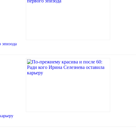
о эпизода
карьеру