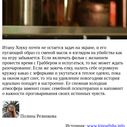
Итану Хоуку почти не остается задач на экране, и его
пугающий образ со сменой масок и взглядом на убийства как
на игру забывается. Если включать фильм с желанием
провести время с Граббером и испугаться, то вас может ждать
разочарование. Если же зажечь елку, налить себе огромную
кружку какао с зефирками и укутаться в теплое одеяло, пока
за окном идет снег, то эта на удивление новогодняя история
идеально попадет в настроение. Ее снежная холодная
атмосфера заменит сеанс семейной психотерапии и напомнит
о важности проговаривания своих истинных чувств.
Полина Резникова
Источник:
www.kinoafisha.info