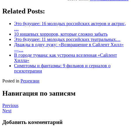
Related Posts:
Это будущее: 16 молодых российских актеров и актрис,
…
10 нишевых хорроров, которые сложно забыть
Это будущее: 11 молодых российских театральных…
Дважды в одну лужу: «Возвращение в Сайлент Хилл»
—…
В городе тумана: как устроена вселенная «Сайлент
Хилла»
Симптомы и фантазмы: 9 фильмов и сериалов о
психотерапии
Posted in
Рецензии
Навигация по записям
Previous
Next
Добавить комментарий