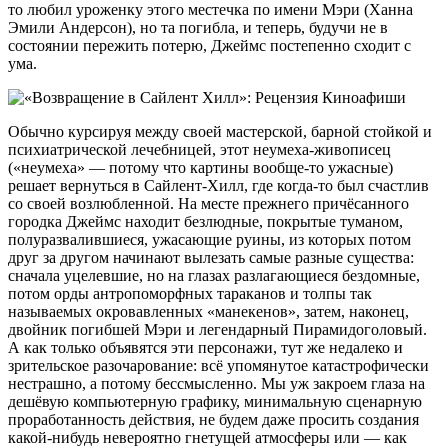
то любил уроженку этого местечка по имени Мэри (Ханна
Эмили Андерсон), но та погибла, и теперь, будучи не в
состоянии пережить потерю, Джеймс постепенно сходит с
ума.
Обычно курсируя между своей мастерской, барной стойкой и
психиатрической лечебницей, этот неумеха-живописец
(«неумеха» — потому что картины вообще-то ужасные)
решает вернуться в Сайлент-Хилл, где когда-то был счастлив
со своей возлюбленной. На месте прежнего причёсанного
городка Джеймс находит безлюдные, покрытые туманом,
полуразвалившиеся, ужасающие руины, из которых потом
друг за другом начинают вылезать самые разные существа:
сначала уцелевшие, но на глазах разлагающиеся бездомные,
потом орды антропоморфных тараканов и толпы так
называемых окровавленных «манекенов», затем, наконец,
двойник погибшей Мэри и легендарный Пирамидоголовый.
А как только объявятся эти персонажи, тут же недалеко и
зрительское разочарование: всё упомянутое катастрофически
нестрашно, а потому бессмысленно. Мы уж закроем глаза на
дешёвую компьютерную графику, минимальную сценарную
проработанность действия, не будем даже просить создания
какой-нибудь невероятно гнетущей атмосферы или — как