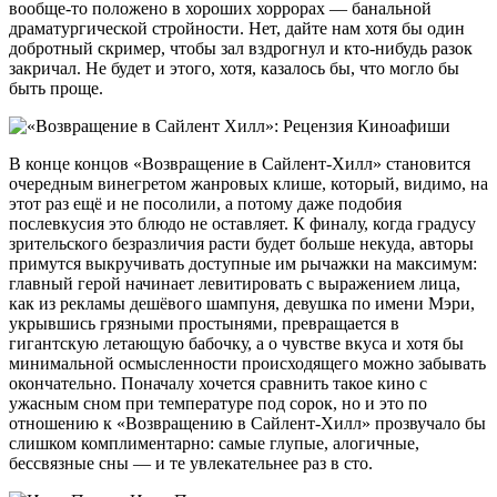
вообще-то положено в хороших хоррорах — банальной
драматургической стройности. Нет, дайте нам хотя бы один
добротный скример, чтобы зал вздрогнул и кто-нибудь разок
закричал. Не будет и этого, хотя, казалось бы, что могло бы
быть проще.
В конце концов «Возвращение в Сайлент-Хилл» становится
очередным винегретом жанровых клише, который, видимо, на
этот раз ещё и не посолили, а потому даже подобия
послевкусия это блюдо не оставляет. К финалу, когда градусу
зрительского безразличия расти будет больше некуда, авторы
примутся выкручивать доступные им рычажки на максимум:
главный герой начинает левитировать с выражением лица,
как из рекламы дешёвого шампуня, девушка по имени Мэри,
укрывшись грязными простынями, превращается в
гигантскую летающую бабочку, а о чувстве вкуса и хотя бы
минимальной осмысленности происходящего можно забывать
окончательно. Поначалу хочется сравнить такое кино с
ужасным сном при температуре под сорок, но и это по
отношению к «Возвращению в Сайлент-Хилл» прозвучало бы
слишком комплиментарно: самые глупые, алогичные,
бессвязные сны — и те увлекательнее раз в сто.