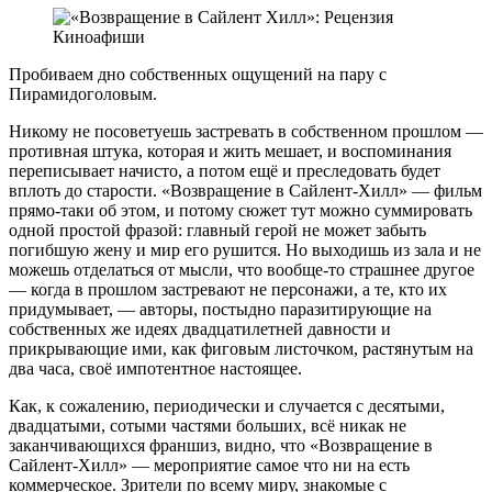
Пробиваем дно собственных ощущений на пару с
Пирамидоголовым.
Никому не посоветуешь застревать в собственном прошлом —
противная штука, которая и жить мешает, и воспоминания
переписывает начисто, а потом ещё и преследовать будет
вплоть до старости. «Возвращение в Сайлент-Хилл» — фильм
прямо-таки об этом, и потому сюжет тут можно суммировать
одной простой фразой: главный герой не может забыть
погибшую жену и мир его рушится. Но выходишь из зала и не
можешь отделаться от мысли, что вообще-то страшнее другое
— когда в прошлом застревают не персонажи, а те, кто их
придумывает, — авторы, постыдно паразитирующие на
собственных же идеях двадцатилетней давности и
прикрывающие ими, как фиговым листочком, растянутым на
два часа, своё импотентное настоящее.
Как, к сожалению, периодически и случается с десятыми,
двадцатыми, сотыми частями больших, всё никак не
заканчивающихся франшиз, видно, что «Возвращение в
Сайлент-Хилл» — мероприятие самое что ни на есть
коммерческое. Зрители по всему миру, знакомые с