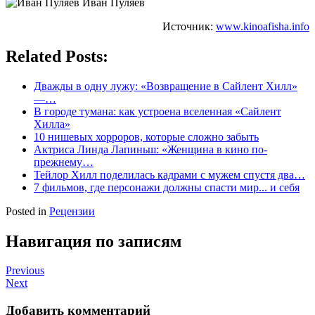
Иван Пуляев
Источник:
www.kinoafisha.info
Related Posts:
Дважды в одну лужу: «Возвращение в Сайлент Хилл»
—…
В городе тумана: как устроена вселенная «Сайлент
Хилла»
10 нишевых хорроров, которые сложно забыть
Актриса Линда Лапиньш: «Женщина в кино по-
прежнему…
Тейлор Хилл поделилась кадрами с мужем спустя два…
7 фильмов, где персонажи должны спасти мир... и себя
Posted in
Рецензии
Навигация по записям
Previous
Next
Добавить комментарий