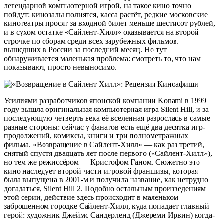
легендарной компьютерной игрой, на такое кино точно
пойдут: кинозалы полнятся, касса растёт, редкие московские
кинотеатры просят за входной билет меньше шестисот рублей,
и в сухом остатке «Сайлент-Хилл» оказывается на второй
строчке по сборам среди всех зарубежных фильмов,
вышедших в России за последний месяц. Но тут
обнаруживается маленькая проблема: смотреть то, что нам
показывают, просто невыносимо.
Усилиями разработчиков японской компании Konami в 1999
году вышла оригинальная компьютерная игра Silent Hill, и за
последующую четверть века её вселенная разрослась в самые
разные стороны: сейчас у фанатов есть ещё два десятка игр-
продолжений, комиксы, книги и три полнометражных
фильма. «Возвращение в Сайлент-Хилл» — как раз третий,
снятый спустя двадцать лет после первого («Сайлент-Хилл»),
но тем же режиссёром — Кристофом Ганом. Сюжетно это
кино наследует второй части игровой франшизы, которая
была выпущена в 2001-м и получила название, как нетрудно
догадаться, Silent Hill 2. Подобно остальным произведениям
этой серии, действие здесь происходит в маленьком
заброшенном городке Сайлент-Хилл, куда попадает главный
герой: художник Джеймс Сандерленд (Джереми Ирвин) когда-