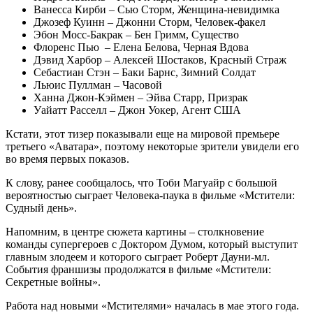
Ванесса Кирби – Сью Сторм, Женщина-невидимка
Джозеф Куинн – Джонни Сторм, Человек-факел
Эбон Мосс-Бакрак – Бен Гримм, Существо
Флоренс Пью – Елена Белова, Черная Вдова
Дэвид Харбор – Алексей Шостаков, Красный Страж
Себастиан Стэн – Баки Барнс, Зимний Солдат
Льюис Пуллман – Часовой
Ханна Джон-Кэймен – Эйва Старр, Призрак
Уайатт Расселл – Джон Уокер, Агент США
Кстати, этот тизер показывали еще на мировой премьере
третьего «Аватара», поэтому некоторые зрители увидели его
во время первых показов.
К слову, ранее сообщалось, что Тоби Магуайр с большой
вероятностью сыграет Человека-паука в фильме «Мстители:
Судный день».
Напомним, в центре сюжета картины – столкновение
команды супергероев с Доктором Думом, который выступит
главным злодеем и которого сыграет Роберт Дауни-мл.
События франшизы продолжатся в фильме «Мстители:
Секретные войны».
Работа над новыми «Мстителями» началась в мае этого года.