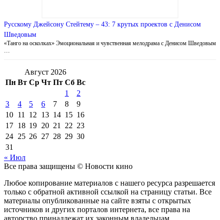
Русскому Джейсону Стейтему – 43: 7 крутых проектов с Денисом
Шведовым
«Танго на осколках» Эмоциональная и чувственная мелодрама с Денисом Шведовым
…
Август 2026
Пн
Вт
Ср
Чт
Пт
Сб
Вс
1
2
3
4
5
6
7
8
9
10
11
12
13
14
15
16
17
18
19
20
21
22
23
24
25
26
27
28
29
30
31
« Июл
Все права защищены © Новости кино
Любое копирование материалов с нашего ресурса разрешается
только с обратной активной ссылкой на страницу статьи. Все
материалы опубликованные на сайте взяты с открытых
источников и других порталов интернета, все права на
авторство принадлежат их законным владельцам.