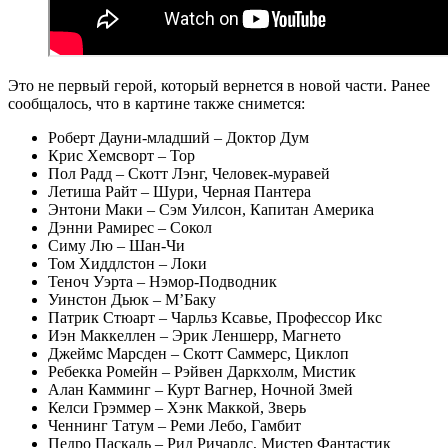
Это не первый герой, который вернется в новой части. Ранее
сообщалось, что в картине также снимется:
Роберт Дауни-младший – Доктор Дум
Крис Хемсворт – Тор
Пол Радд – Скотт Лэнг, Человек-муравей
Летиша Райт – Шури, Черная Пантера
Энтони Маки – Сэм Уилсон, Капитан Америка
Дэнни Рамирес – Сокол
Симу Лю – Шан-Чи
Том Хиддлстон – Локи
Теноч Уэрта – Нэмор-Подводник
Уинстон Дьюк – М’Баку
Патрик Стюарт – Чарльз Ксавье, Профессор Икс
Иэн Маккеллен – Эрик Леншерр, Магнето
Джеймс Марсден – Скотт Саммерс, Циклоп
Ребекка Ромейн – Рэйвен Даркхолм, Мистик
Алан Камминг – Курт Вагнер, Ночной Змей
Келси Грэммер – Хэнк Маккой, Зверь
Ченнинг Татум – Реми Лебо, Гамбит
Педро Паскаль – Рид Ричардс, Мистер Фантастик