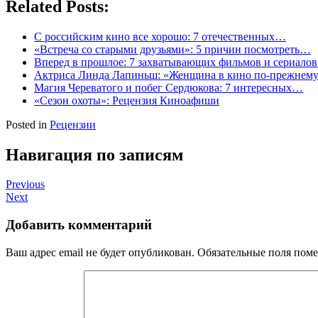
Related Posts:
С российским кино все хорошо: 7 отечественных…
«Встреча со старыми друзьями»: 5 причин посмотреть…
Вперед в прошлое: 7 захватывающих фильмов и сериало
Актриса Линда Лапиньш: «Женщина в кино по-прежне
Магия Череватого и побег Сердюкова: 7 интересных…
«Сезон охоты»: Рецензия Киноафиши
Posted in
Рецензии
Навигация по записям
Previous
Next
Добавить комментарий
Ваш адрес email не будет опубликован.
Обязательные поля пом