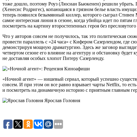
тоже дошло, поэтому Роуз (Люсиан Бьюкенен) решили убрать. 
(Хенесис Родригес), копающаяся в грязном белье власть имущих,
теперь появился безымянный киллер, которого сыграл Стивен М
самое интересная линия в сезоне, когда убийца идет по пятам г
посмотреть на картину второстепенных героя без пресловутог
Что у авторов совсем не получилось, так это политическая с
провести параллель с «24 часа» с Кифером Сазерлендом, где сю
демонстрируя мощную драматургию. Здесь же заговор выглядит
четвертом сезоне его влияние на агентуру и обстановку будет к
не доставляя особых хлопот Питеру Сазерленду.
«Ночной агент» — нишевый сериал, который успешно существует 
совсем. И при этом он все равно взрывает чарты Netflix, то ес
и посмотреть на динамичную историю с приятным главным геро
Ярослав Головня