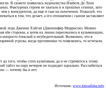
смогли. В сюжете появилась журналистка Изабель Де Леон
альных. Фактурных героев не хватало и в прошлых сезонах, зато
 чем у конкурентов, да еще и сын на попечении. Пожалуй, это
неваться в том, что делает, а его отношения с сыном заставляют
 первой леди Дженни Хэйган (Дженнифер Моррисон). Можно
ая обе стороны, а затем их линии пересекались в кульминации,
то-напросто блеклый и неубедительный. Возможно, что в
израчной угрозы, когда противники то появлялись, то исчезали,
до того, чтобы стать культовым, да и не стремится к этому
ьный тайтл на пару вечеров он подходит идеально. Расслабиться
охо — почему бы и нет.
Источник:
www.kinoafisha.info