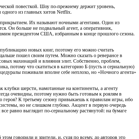
ической повесткой. Шоу по-прежнему держит уровень,
одного из главных хитов Netflix.
од прикрытием. Их называют ночными агентами. Один из
тся. Он больше не подвальный агент, а оперативник,
 самим президентом США, избранным в конце прошлого сезона.
 публикацию новых книг, поэтому его можно считать
дальше пошел своим путем. Можно сказать о реверансе в
нсовых махинаций и влияния элит. Собственно, проблем,
ика, потому что скатиться в категорию Б (пусть и сериальную)
процедуралы поживали вполне себе неплохо, но «Ночного агента»
как клубки шерсти, намотанные на континенты, а агенту
сегда очевидны, поэтому нужно быть готовым к роялям в
го героя? К третьему сезону привыкаешь к правилам игры, ибо
системы, но не слишком глубоко. Акцент в первую очередь
я все равно выглядит по-сериальному растянутой: на бумаге
том говорили и зрители, и, судя по всему, до авторов это