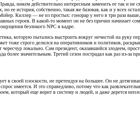
Правда, никем действительно интересным заменить ее так и не 
 но ее история, собственно, такая же базовая, как и у всех ост
ойер. Киллер — не из простых: гонорар у него в три раза выше,
лавных героев. В какой-то момент он не без причин начинает сом
о ощущения безликого NPC в кадре.
южетика, которую пытались выстроить вокруг нечистой на руку
жет тоже строго делился на оперативников и политиков, раскрыв
 чересчур локально. Сам президент, оказавшийся злодеем, прос
уда более значительным. Третий сезон пострадал как раз из-за пр
в своей плоскости, не претендуя на большее. Он не дотягивает 
ть спрос имеется. И это справедливо, потому что как развлекател
ем, который еще верит в систему и людей, и даже дерется непл