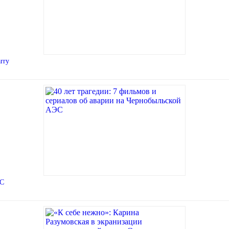
rry
ЭС