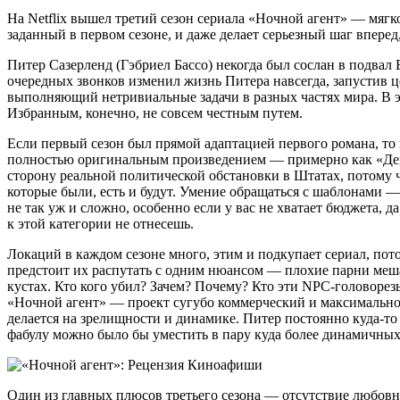
На Netflix вышел третий сезон сериала «Ночной агент» — мягк
заданный в первом сезоне, и даже делает серьезный шаг впере
Питер Сазерленд (Гэбриел Бассо) некогда был сослан в подвал
очередных звонков изменил жизнь Питера навсегда, запустив це
выполняющий нетривиальные задачи в разных частях мира. В э
Избранным, конечно, не совсем честным путем.
Если первый сезон был прямой адаптацией первого романа, то
полностью оригинальным произведением — примерно как «Декст
сторону реальной политической обстановки в Штатах, потому ч
которые были, есть и будут. Умение обращаться с шаблонами —
не так уж и сложно, особенно если у вас не хватает бюджета, 
к этой категории не отнесешь.
Локаций в каждом сезоне много, этим и подкупает сериал, пото
предстоит их распутать с одним нюансом — плохие парни меша
кустах. Кто кого убил? Зачем? Почему? Кто эти NPC-головорез
«Ночной агент» — проект сугубо коммерческий и максимально 
делается на зрелищности и динамике. Питер постоянно куда-то 
фабулу можно было бы уместить в пару куда более динамичны
Один из главных плюсов третьего сезона — отсутствие любовной