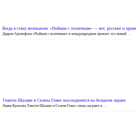
Когда я стану великаном: «Пойман с поличным» — кот, русские и кри
Даррен Аронофски «Пойман с поличным» в международном прокате: его новый …
Тимоти Шаламе и Селена Гомес воссоединятся на большом экране
Лиана Кушхова Тимоти Шаламе и Селена Гомес снова сыграют в …