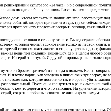
ой реинкарнации культового «24 часа», но с современной полит
д, оставив позади любовную линию. Рассказываем о продолжении 
 Белого дома, чтобы отвечать на звонки агентов, работающих п
почку событий, которые привели его туда, где он сейчас находи
тот раз протагонисту предстоит раскрыть заговор, связанный с
 последующие отошли в сторону от него. Выход сериала обогнал
ера», который черпал вдохновение только из первой книги, а 
то третий сезон смещает акцент в сторону грязных денег, фина
 важная вещь при создании экшен-шоу, да и в целом любого боев
да еще и 10 серий за пазухой. С другой стороны, раньше экшен-
му что он бросает зрителей из огня да в полымя. Все заговоры 
ют. И плохие парни, как заведено в шпионских триллерах, не в
ы с пистолетами, которые постоянно так и норовят убить главно
развлекательный. Пусть он и ковыряется в ранах американской 
бежит, с кем-то дерется и что-то выясняет. На удивление истори
х серий, сократив побочные сюжетные линии до минимума.
 линии, которая совсем уж инородно смотрелась во втором. Об э