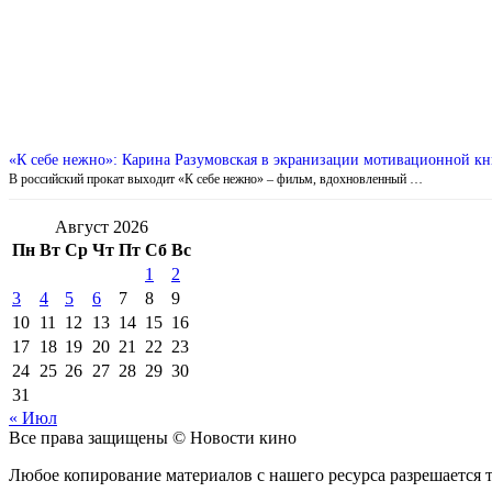
«К себе нежно»: Карина Разумовская в экранизации мотивационной к
В российский прокат выходит «К себе нежно» – фильм, вдохновленный …
Август 2026
Пн
Вт
Ср
Чт
Пт
Сб
Вс
1
2
3
4
5
6
7
8
9
10
11
12
13
14
15
16
17
18
19
20
21
22
23
24
25
26
27
28
29
30
31
« Июл
Все права защищены © Новости кино
Любое копирование материалов с нашего ресурса разрешается т