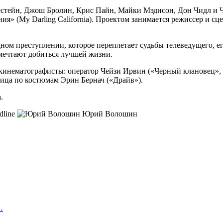
Честейн, Джош Бролин, Крис Пайн, Майки Мэдисон, Дон Чидл и 
ия» (My Darling California). Проектом занимается режиссер и 
ном преступлении, которое переплетает судьбы телеведущего, е
мечтают добиться лучшей жизни.
 кинематографисты: оператор Чейзи Ирвин («Черный клановец»,
ица по костюмам Эрин Бернач («Драйв»).
.
dline
Юрий Волошин
…