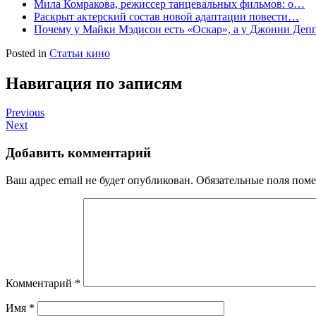
Мила Комракова, режиссер танцевальных фильмов: о…
Раскрыт актерский состав новой адаптации повести…
Почему у Майки Мэдисон есть «Оскар», а у Джонни Депп
Posted in
Статьи кино
Навигация по записям
Previous
Next
Добавить комментарий
Ваш адрес email не будет опубликован.
Обязательные поля пом
Комментарий
*
Имя
*