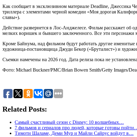
Как сообщает в эксклюзивном материале Deadline, Джессика 
триллера с элементами черной комедии «Моя дорогая Калифорн
славы»).
Действие развернется в Лос-Анджелесе. Фильм расскажет об од
мелких воришек и бывшего заключенного. Все эти персонажи 
Кроме Байнума, над фильмом будут работать другие именитые
художница-постановщица Джуди Бекер («Бруталист») и художн
Съемки намечены на 2026 год. Дата релиза пока не установлена
Фото: Michael Buckner/PMC/Brian Bowen Smith/Getty Images/Dea
Related Posts:
Самый счастливый сезон с Disney: 10 волшебных…
7 фильмов и сериалов про людей, которые готовы пойти
Тимоти Шаламе, Деми Мур и Майли Сайрус войдут в…