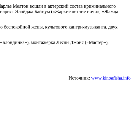
Чарльз Мелтон вошли в актерский состав криминального
сценарист Элайджа Байнум («Жаркие летние ночи», «Жажда
го беспокойной жены, культового кантри-музыканта, двух
 «Блондинка»), монтажерка Лесли Джонс («Мастер»),
Источник:
www.kinoafisha.info