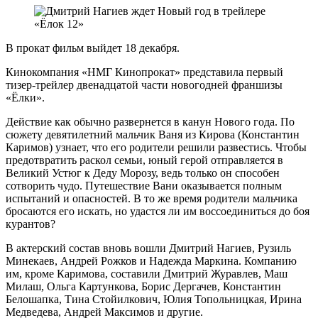
В прокат фильм выйдет 18 декабря.
Кинокомпания «НМГ Кинопрокат» представила первый
тизер-трейлер двенадцатой части новогодней франшизы
«Ёлки».
Действие как обычно развернется в канун Нового года. По
сюжету девятилетний мальчик Ваня из Кирова (Константин
Каримов) узнает, что его родители решили развестись. Чтобы
предотвратить раскол семьи, юный герой отправляется в
Великий Устюг к Деду Морозу, ведь только он способен
сотворить чудо. Путешествие Вани оказывается полным
испытаний и опасностей. В то же время родители мальчика
бросаются его искать, но удастся ли им воссоединиться до боя
курантов?
В актерский состав вновь вошли Дмитрий Нагиев, Рузиль
Минекаев, Андрей Рожков и Надежда Маркина. Компанию
им, кроме Каримова, составили Дмитрий Журавлев, Маш
Милаш, Ольга Картункова, Борис Дергачев, Константин
Белошапка, Тина Стойилкович, Юлия Топольницкая, Ирина
Медведева, Андрей Максимов и другие.