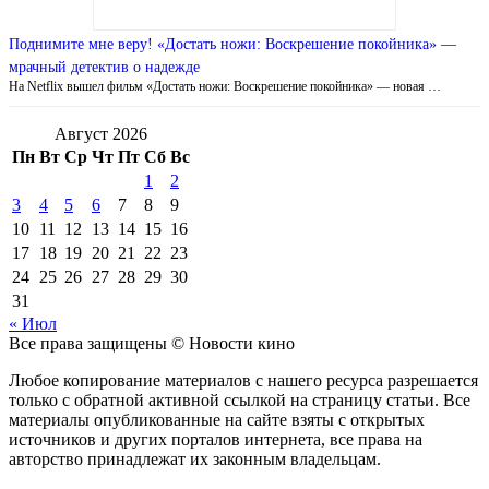
Поднимите мне веру! «Достать ножи: Воскрешение покойника» —
мрачный детектив о надежде
На Netflix вышел фильм «Достать ножи: Воскрешение покойника» — новая …
Август 2026
Пн
Вт
Ср
Чт
Пт
Сб
Вс
1
2
3
4
5
6
7
8
9
10
11
12
13
14
15
16
17
18
19
20
21
22
23
24
25
26
27
28
29
30
31
« Июл
Все права защищены © Новости кино
Любое копирование материалов с нашего ресурса разрешается
только с обратной активной ссылкой на страницу статьи. Все
материалы опубликованные на сайте взяты с открытых
источников и других порталов интернета, все права на
авторство принадлежат их законным владельцам.