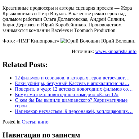
Креативные продюсеры и авторы сценария проекта — Жора
Крыжовников и Петр Внуков. В качестве режиссеров над
фильмом работали Ольга Долматовская, Андрей Силкин,
Борис Дергачев и Юрий Коробейников. Производством
занимаются компании Bazelevs и Toomuch Production.
Фото: «НМГ Кинопрокат»
Юрий Волошин
Источник:
www.kinoafisha.info
Related Posts:
12 фильмов и сериалов, в которых герои встречают…
Елки-убийцы, безумный Кассель и апокалипсис на…
Поверить в чудо: 12 детских новогодних фильмов со…
Кому смотреть новогоднюю комедию «Ёлки 12»
С кем бы Вы выпили шампанского? Харизматичные
герои…
Наперекор несчастьям: 9 персонажей, воплощающих…
Posted in
Статьи кино
Навигация по записям