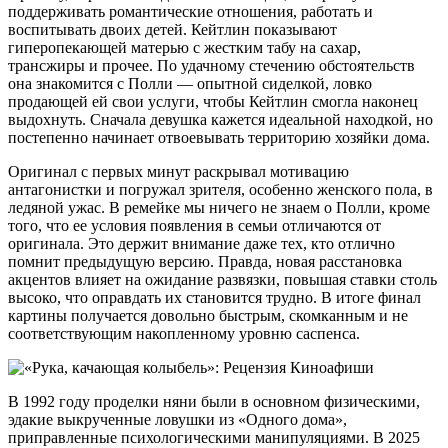
поддерживать романтические отношения, работать и
воспитывать двоих детей. Кейтлин показывают
гиперопекающей матерью с жестким табу на сахар,
трансжиры и прочее. По удачному стечению обстоятельств
она знакомится с Полли — опытной сиделкой, ловко
продающей ей свои услуги, чтобы Кейтлин смогла наконец
выдохнуть. Сначала девушка кажется идеальной находкой, но
постепенно начинает отвоевывать территорию хозяйки дома.
Оригинал с первых минут раскрывал мотивацию
антагонистки и погружал зрителя, особенно женского пола, в
ледяной ужас. В ремейке мы ничего не знаем о Полли, кроме
того, что ее условия появления в семьи отличаются от
оригинала. Это держит внимание даже тех, кто отлично
помнит предыдущую версию. Правда, новая расстановка
акцентов влияет на ожидание развязки, повышая ставки столь
высоко, что оправдать их становится трудно. В итоге финал
картины получается довольно быстрым, скомканным и не
соответствующим накопленному уровню саспенса.
В 1992 году проделки няни были в основном физическими,
эдакие выкрученные ловушки из «Одного дома»,
приправленные психологическими манипуляциями. В 2025