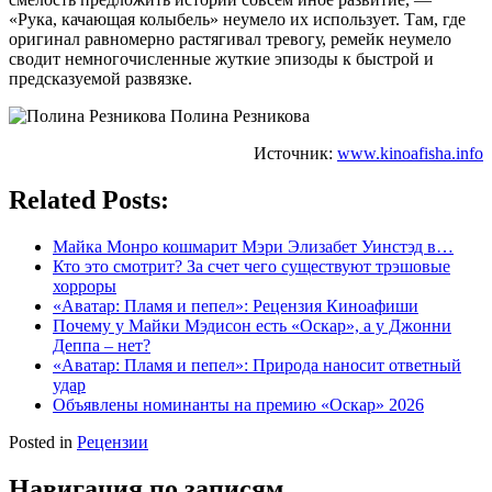
«Рука, качающая колыбель» неумело их использует. Там, где
оригинал равномерно растягивал тревогу, ремейк неумело
сводит немногочисленные жуткие эпизоды к быстрой и
предсказуемой развязке.
Полина Резникова
Источник:
www.kinoafisha.info
Related Posts:
Майка Монро кошмарит Мэри Элизабет Уинстэд в…
Кто это смотрит? За счет чего существуют трэшовые
хорроры
«Аватар: Пламя и пепел»: Рецензия Киноафиши
Почему у Майки Мэдисон есть «Оскар», а у Джонни
Деппа – нет?
«Аватар: Пламя и пепел»: Природа наносит ответный
удар
Объявлены номинанты на премию «Оскар» 2026
Posted in
Рецензии
Навигация по записям