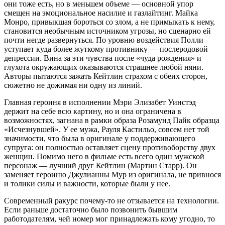
они тоже есть, но в меньшем объеме — основной упор
смещен на эмоциональное насилие и газлайтинг. Майка
Монро, привыкшая бороться со злом, а не примыкать к нему,
становится необычным источником угрозы, но сценарно ей
почти негде развернуться. По уровню воздействия Полли
уступает куда более жуткому противнику — послеродовой
депрессии. Вина за эти чувства после «чуда рождения» и
глухота окружающих оказываются страшнее любой няни.
Авторы пытаются зажать Кейтлин страхом с обеих сторон,
сюжетно не дожимая ни одну из линий.
Главная героиня в исполнении Мэри Элизабет Уинстэд
держит на себе всю картину, но и она ограничена в
возможностях, загнана в рамки образа Розамунд Пайк образца
«Исчезнувшей». У ее мужа, Рауля Кастильо, совсем нет той
значимости, что была в оригинале у поддерживающего
супруга: он полностью оставляет сцену противоборству двух
женщин. Помимо него в фильме есть всего один мужской
персонаж — лучший друг Кейтлин (Мартин Старр). Он
заменяет героиню Джулианны Мур из оригинала, не привнося
и толики силы и важности, которые были у нее.
Современный ракурс почему-то не отзывается на технологии.
Если раньше достаточно было позвонить бывшим
работодателям, чей номер мог принадлежать кому угодно, то