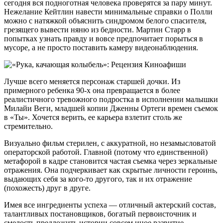
сегодня вся подноготная человека проверятся за пару минут.
Нежелание Кейтлин навести минимальные справки о Полли
можно с натяжкой объяснить синдромом белого спасителя,
грезящего вывести няню из бедности. Мартин Старр в
попытках узнать правду и вовсе предпочитает порыться в
мусоре, а не просто поставить камеру видеонаблюдения.
Лучше всего меняется персонаж старшей дочки. Из
примерного ребенка 90-х она превращается в более
реалистичного тревожного подростка в исполнении малышки
Милайи Веги, младшей копии Дженны Ортеги времен съемок
в «Ты». Хочется верить, ее карьера взлетит столь же
стремительно.
Визуально фильм стерилен, с аккуратной, но незамысловатой
операторской работой. Главной (потому что единственной)
метафорой в кадре становится частая съемка через зеркальные
отражения. Она подчеркивает как скрытые личности героинь,
выдающих себя за кого-то другого, так и их отражение
(похожесть) друг в друге.
Имея все ингредиенты успеха — отличный актерский состав,
талантливых постановщиков, богатый первоисточник и
смелость предложить истории совсем иное развитие, —