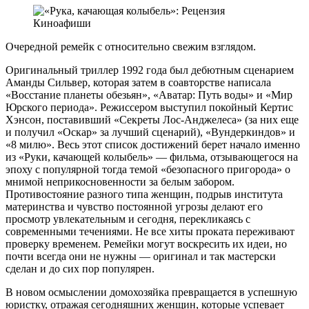
Очередной ремейк с относительно свежим взглядом.
Оригинальный триллер 1992 года был дебютным сценарием
Аманды Сильвер, которая затем в соавторстве написала
«Восстание планеты обезьян», «Аватар: Путь воды» и «Мир
Юрского периода». Режиссером выступил покойный Кертис
Хэнсон, поставивший «Секреты Лос-Анджелеса» (за них еще
и получил «Оскар» за лучший сценарий), «Вундеркиндов» и
«8 милю». Весь этот список достижений берет начало именно
из «Руки, качающей колыбель» — фильма, отзывающегося на
эпоху с популярной тогда темой «безопасного пригорода» о
мнимой неприкосновенности за белым забором.
Противостояние разного типа женщин, подрыв института
материнства и чувство постоянной угрозы делают его
просмотр увлекательным и сегодня, перекликаясь с
современными течениями. Не все хиты проката переживают
проверку временем. Ремейки могут воскресить их идеи, но
почти всегда они не нужны — оригинал и так мастерски
сделан и до сих пор популярен.
В новом осмыслении домохозяйка превращается в успешную
юристку, отражая сегодняшних женщин, которые успевает