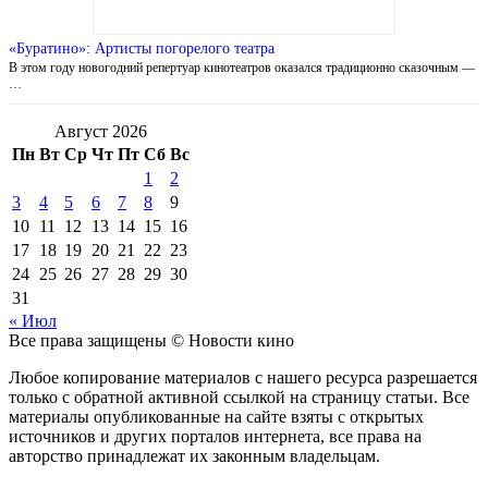
«Буратино»: Артисты погорелого театра
В этом году новогодний репертуар кинотеатров оказался традиционно сказочным —
…
Август 2026
Пн
Вт
Ср
Чт
Пт
Сб
Вс
1
2
3
4
5
6
7
8
9
10
11
12
13
14
15
16
17
18
19
20
21
22
23
24
25
26
27
28
29
30
31
« Июл
Все права защищены © Новости кино
Любое копирование материалов с нашего ресурса разрешается
только с обратной активной ссылкой на страницу статьи. Все
материалы опубликованные на сайте взяты с открытых
источников и других порталов интернета, все права на
авторство принадлежат их законным владельцам.