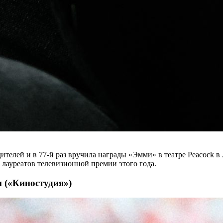
ителей и в 77-й раз вручила награды «Эмми» в театре Peacock в
 лауреатов телевизионной премии этого года.
н («Киностудия»)