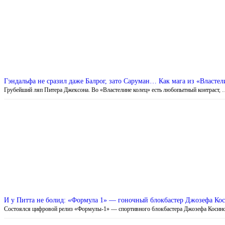
Гэндальфа не сразил даже Балрог, зато Саруман… Как мага из «Властел
Грубейший ляп Питера Джексона. Во «Властелине колец» есть любопытный контраст,
И у Питта не болид: «Формула 1» — гоночный блокбастер Джозефа Ко
Состоялся цифровой релиз «Формулы-1» — спортивного блокбастера Джозефа Косин