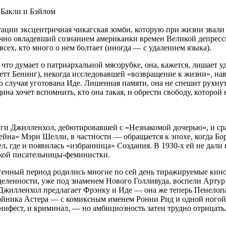
ации эксцентричная чикагская зомби, которую при жизни звали 
чно овладевший сознанием американки времен Великой депрессии
ех, кто много о нем болтает (иногда — с удалением языка).
, что думает о патриархальной мясорубке, она, кажется, лишает
етт Бенинг), некогда исследовавшей «возвращение к жизни», на
ю случая уготована Иде. Лишенная памяти, она не спешит рухнут
а хочет вспомнить, кто она такая, и обрести свободу, которой 
ги Джилленхол, дебютировавшей с «Незнакомой дочерью», и сраз
на» Мэри Шелли, в частности — обращается к эпохе, когда Бор
, где и появилась «избранница» Создания. В 1930-х ей не дали
жкой писательницы-феминистки.
генный период родились многие по сей день тиражируемые кин
деленности, уже под знаменем Нового Голливуда, воспели Арту
жилленхол предлагает Фрэнку и Иде — она же теперь Пенелопа
ойника Астера — с комиксным именем Ронни Рид и одной ногой
нифест, и криминал, — но амбициозность затеи трудно отрицать