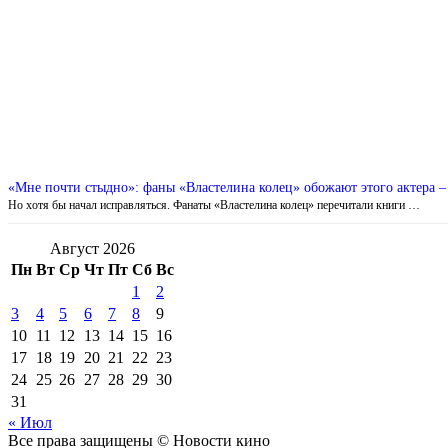
«Мне почти стыдно»: фаны «Властелина колец» обожают этого актера – 
Но хотя бы начал исправляться. Фанаты «Властелина колец» перечитали книги …
Август 2026
Пн
Вт
Ср
Чт
Пт
Сб
Вс
1
2
3
4
5
6
7
8
9
10
11
12
13
14
15
16
17
18
19
20
21
22
23
24
25
26
27
28
29
30
31
« Июл
Все права защищены © Новости кино