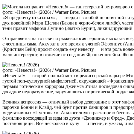
фото: «Невеста!» (2026) / Warner Bros. Pictures
«Я предпочту отказаться», — твердит в любой непонятной ситу
дух покойной Мэри Шелли (Бакли в черно-белом лимбе), части
тени правит мафиози Лупино (Златко Бурич), ликвидирующий вс
Отправляется на тот свет и рыжеволосая героиня: высказав всё
с лестницы сама. Аккурат в это время к ученой Эфрониус (Анн
(Кристиан Бейл) просит создать ему невесту — и эта роль воле
мало интересуют, в отличие от создания Франкенштейна. Женщин
фото: «Невеста!» (2026) / Warner Bros. Pictures
«Невеста!» — второй полный метр в режиссерской карьере Мэг
густой поп-культурной мифологией, окружающей «Франкенштей
первым готическим хоррором Джеймса Уэйла последовал сиквел
досадное недоразумение, заручившись спиритической поддер
Великая депрессия — отличный выбор декорации: в этот мифо
парочки Бонни и Клайд, чей бунт против банкиров и предопре
медетативных «Пустошах». Аналогичную траекторию бегства Д
фамилию восходящей звезды из дуэта «Джинджер и Фред». Дв
постановщицы. Всё несколько в кучу — и песни, и ужасы, и ма