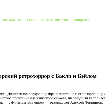
 из мира кино: статьи о звездах, интервью, репортажи
ерский ретрохоррор с Бакли и Бэйлом
гги Джилленхол о чудовище Франкенштейна и его избраннице со
стское прочтение классического сюжета, ни звездный каст с (те
 так — с фильмом или миром — размышляет Алексей Филиппов.