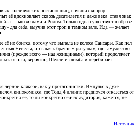
рвых голливудских постановщиц, снявших хоррор
 её вдохновляет сквозь десятилетия и даже века, ставя знак
ейла — мюзиклами и Ридом. Только одна существует в образе
ршу» для себя, выучив этот троп в темном зале, Ида — желает
н.
 её не боится, потому что выпала из колеса Сансары. Как пел
ет имя Невеста, отсылая к брачным ритуалам, где замужество
асилия (прежде всего — над женщинами), который продолжает
вки: оттого, вероятно, Шелли из лимба и перебирает
я черной кляксой, как у протагонистки. Импульс в духе
елом кинокомикса, где Тодд Филлипс предпочел отказаться от
онкретно её, то ли конкретно сейчас аудитория, кажется, не
Источник