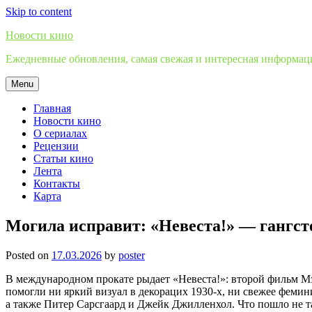
Skip to content
Новости кино
Ежедневные обновления, самая свежая и интересная информация
Menu
Главная
Новости кино
О сериалах
Рецензии
Статьи кино
Лента
Контакты
Карта
Могила исправит: «Невеста!» — гангст
Posted on
17.03.2026
by
poster
В международном прокате рыдает «Невеста!»: второй фильм Мэ
помогли ни яркий визуал в декорацих 1930-х, ни свежее фемини
а также Питер Сарсгаард и Джейк Джилленхол. Что пошло не