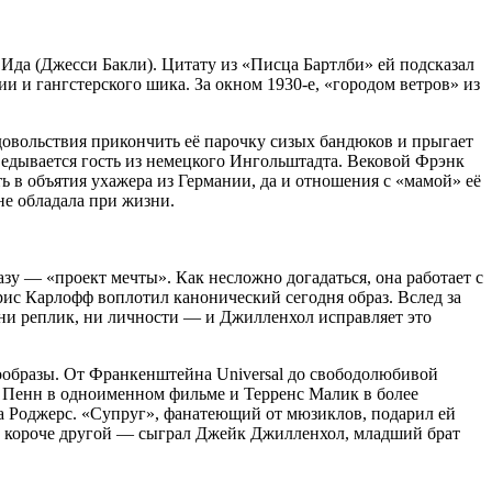
Ида (Джесси Бакли). Цитату из «Писца Бартлби» ей подсказал
 и гангстерского шика. За окном 1930-е, «городом ветров» из
 удовольствия прикончить её парочку сизых бандюков и прыгает
ведывается гость из немецкого Ингольштадта. Вековой Фрэнк
ь в объятия ухажера из Германии, да и отношения с «мамой» её
не обладала при жизни.
у — «проект мечты». Как несложно догадаться, она работает с
ис Карлофф воплотил канонический сегодня образ. Вслед за
 ни реплик, ни личности — и Джилленхол исправляет это
ообразы. От Франкенштейна Universal до свободолюбивой
р Пенн в одноименном фильме и Терренс Малик в более
 Роджерс. «Супруг», фанатеющий от мюзиклов, подарил ей
 короче другой — сыграл Джейк Джилленхол, младший брат
.