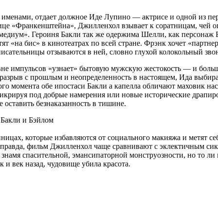
именами, отдает должное Иде Лупино — актрисе и одной из пе
е «Франкенштейна», Джилленхол взывает к соратницам, чей опыт
едиум». Героиня Бакли так же одержима Шелли, как персонаж Б
тят «на бис» в кинотеатрах по всей стране. Фрэнк хочет «партне
писательницы отзываются в ней, словно глухой колокольный зво
овне импульсов «узнает» бытовую мужскую жестокость — и больше
я разрыв с прошлым и неопределенность в настоящем, Ида выбира
того момента обе ипостаси Бакли а капелла обличают маховик н
микрируя под добрые намерения или новые исторические драпиро
е оставить безнаказанность в тишине.
ницах, которые избавляются от социального макияжа и метят себ
равда, фильм Джилленхол чаще сравнивают с эклектичным сикв
 знамя спасительной, эмансипаторной монструозности, но то ли к
 и век назад, чудовище убила красота.