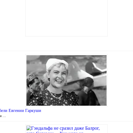
гибели Евгении Гаркуши
на …