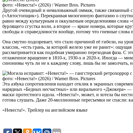
фото: «Невеста!» (2026) / Warner Bros. Pictures
Другой очевидный и немаловажный оммаж, также связанный с 
(«Автостопщик»). Перекраивая мизогинную фантазию о спутниц
равно между культурным и оккультным определениями слова «м
бурлящего сгустка воли, а второе — яркие номера, которые кру
свободы и справедливости вообще, потому что гневные слова 
Она смутно подозревает, что стало причиной её гибели, на ур
классик, «есть грань, за которой железо уже не ранит»: ощуща
рассматривается как подобная умиранию переходная фаза. С э
отлаженное вращение в 1810-х, 1930-х и 2020-х. Иногда — ми
синонимы чуть ли не к каждому слову, лишь бы не замолчать, н
фото: «Невеста!» (2026) / Warner Bros. Pictures
Эта азбука сопротивления находит отклик в экранных современ
нарядных «Бедных несчастных» или вирального «Джокера» — п
маски протестного идола. «Невеста!», может, и хотела бы нести
готова слушать. Даже 20-миллионные пересъемки не спасли: как
«Невеста!». Трейлер на английском языке