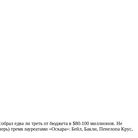
брал едва ли треть от бюджета в $80-100 миллионов. Не
перь) тремя лауреатами «Оскара»: Бейл, Бакли, Пенелопа Крус,