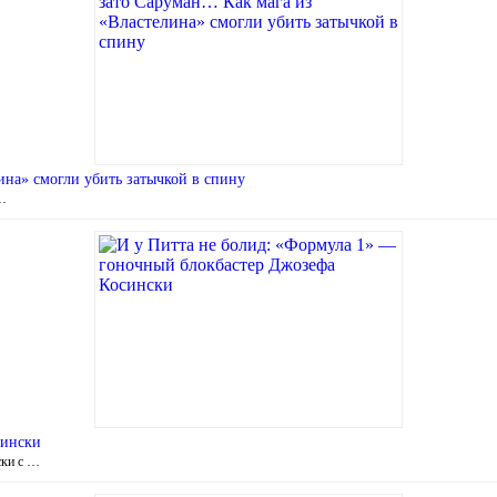
ина» смогли убить затычкой в спину
 …
сински
ски с …