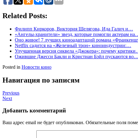
Related Posts:
Филипп Киркоров, Виктория Шелягова, Ида Галич и…
«Ангелы-хранители» звезд, которые помогли актерам на
Оно живое! 7 лучших киноадаптаций романа «Франкенш
Netflix садится на «Железный трон» киноиндустрии:…
Улучшенная версия сиквела «Джокера»: почему критик
Ожившие Джесси Бакли и Кристиан Бэйл пускаются во
Posted in
Новости кино
Навигация по записям
Previous
Next
Добавить комментарий
Ваш адрес email не будет опубликован.
Обязательные поля пом