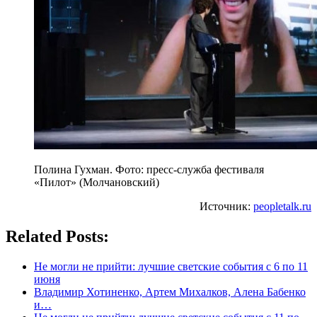
Полина Гухман. Фото: пресс-служба фестиваля
«Пилот» (Молчановский)
Источник:
peopletalk.ru
Related Posts:
Не могли не прийти: лучшие светские события с 6 по 11
июня
Владимир Хотиненко, Артем Михалков, Алена Бабенко
и…