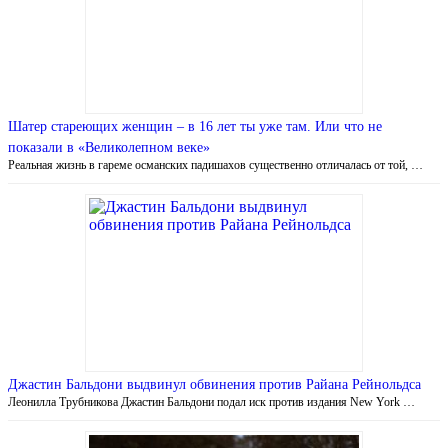
Шатер стареющих женщин – в 16 лет ты уже там. Или что не
показали в «Великолепном веке»
Реальная жизнь в гареме османских падишахов существенно отличалась от той, …
Джастин Бальдони выдвинул обвинения против Райана Рейнольдса
Леонилла Трубникова Джастин Бальдони подал иск против издания New York …