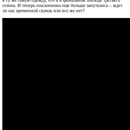
в ту же самую одежду, что и в финальном эпизоде третьего
сезона. И теперь поклонники еще больше запутались – ждет
ли нас временной скачок или все же нет?