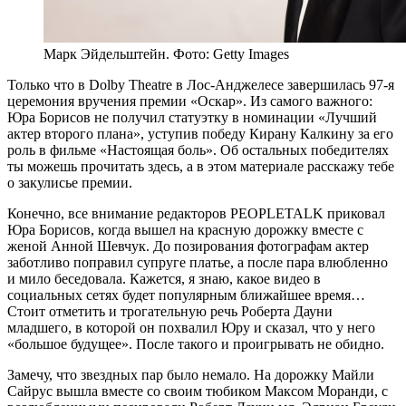
Марк Эйдельштейн. Фото: Getty Images
Только что в Dolby Theatre в Лос-Анджелесе завершилась 97-я
церемония вручения премии «Оскар». Из самого важного:
Юра Борисов не получил статуэтку в номинации «Лучший
актер второго плана», уступив победу Кирану Калкину за его
роль в фильме «Настоящая боль». Об остальных победителях
ты можешь прочитать здесь, а в этом материале расскажу тебе
о закулисье премии.
Конечно, все внимание редакторов PEOPLETALK приковал
Юра Борисов, когда вышел на красную дорожку вместе с
женой Анной Шевчук. До позирования фотографам актер
заботливо поправил супруге платье, а после пара влюбленно
и мило беседовала. Кажется, я знаю, какое видео в
социальных сетях будет популярным ближайшее время…
Стоит отметить и трогательную речь Роберта Дауни
младшего, в которой он похвалил Юру и сказал, что у него
«большое будущее». После такого и проигрывать не обидно.
Замечу, что звездных пар было немало. На дорожку Майли
Сайрус вышла вместе со своим тюбиком Максом Моранди, с