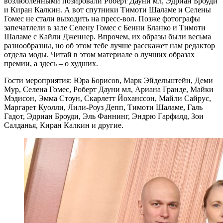
возлюбленными позировали Роберт Дауни мл, Эдриан Броуди
и Киран Калкин. А вот спутники Тимоти Шаламе и Селены
Гомес не стали выходить на пресс-вол. Позже фотографы
запечатлели в зале Селену Гомес с Бенни Бланко и Тимоти
Шаламе с Кайли Дженнер. Впрочем, их образы были весьма
разнообразны, но об этом тебе лучше расскажет нам редактор
отдела моды. Читай в этом материале о лучших образах
премии, а здесь – о худших.
Гости мероприятия: Юра Борисов, Марк Эйдельштейн, Деми
Мур, Селена Гомес, Роберт Дауни мл, Ариана Гранде, Майки
Мэдисон, Эмма Стоун, Скарлетт Йоханссон, Майли Сайрус,
Маргарет Куолли, Лили-Роуз Депп, Тимоти Шаламе, Галь
Гадот, Эдриан Броуди, Эль Фаннинг, Эндрю Гарфилд, Зои
Салданья, Киран Калкин и другие.