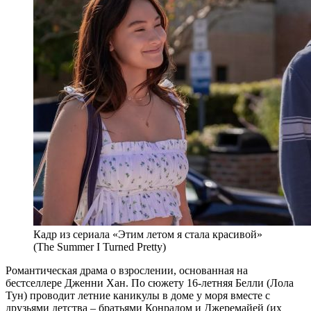
Кадр из сериала «Этим летом я стала красивой»
(The Summer I Turned Pretty)
Романтическая драма о взрослении, основанная на
бестселлере Дженни Хан. По сюжету 16-летняя Белли (Лола
Тун) проводит летние каникулы в доме у моря вместе с
друзьями детства – братьями Конрадом и Джеремайей (их