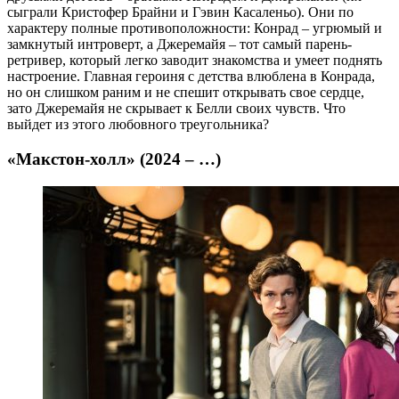
сыграли Кристофер Брайни и Гэвин Касаленьо). Они по
характеру полные противоположности: Конрад – угрюмый и
замкнутый интроверт, а Джеремайя – тот самый парень-
ретривер, который легко заводит знакомства и умеет поднять
настроение. Главная героиня с детства влюблена в Конрада,
но он слишком раним и не спешит открывать свое сердце,
зато Джеремайя не скрывает к Белли своих чувств. Что
выйдет из этого любовного треугольника?
«Макстон-холл» (2024 – …)