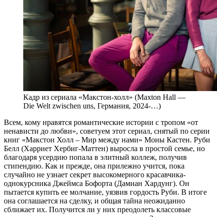
Кадр из сериала «Макстон-холл» (Maxton Hall —
Die Welt zwischen uns, Германия, 2024-…)
Всем, кому нравятся романтические истории с тропом «от
ненависти до любви», советуем этот сериал, снятый по серии
книг «Макстон Холл – Мир между нами» Моны Кастен. Руби
Белл (Харриет Хербиг-Маттен) выросла в простой семье, но
благодаря усердию попала в элитный коллеж, получив
стипендию. Как и прежде, она прилежно учится, пока
случайно не узнает секрет высокомерного красавчика-
однокурсника Джеймса Бофорта (Дамиан Хардунг). Он
пытается купить ее молчание, уязвив гордость Руби. В итоге
она соглашается на сделку, и общая тайна неожиданно
сближает их. Получится ли у них преодолеть классовые