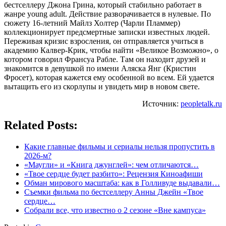
бестселлеру Джона Грина, который стабильно работает в
жанре young adult. Действие разворачивается в нулевые. По
сюжету 16-летний Майлз Холтер (Чарли Пламмер)
коллекционирует предсмертные записки известных людей.
Переживая кризис взросления, он отправляется учиться в
академию Калвер-Крик, чтобы найти «Великое Возможно», о
котором говорил Франсуа Рабле. Там он находит друзей и
знакомится в девушкой по имени Аляска Янг (Кристин
Фросет), которая кажется ему особенной во всем. Ей удается
вытащить его из скорлупы и увидеть мир в новом свете.
Источник:
peopletalk.ru
Related Posts:
Какие главные фильмы и сериалы нельзя пропустить в
2026-м?
«Маугли» и «Книга джунглей»: чем отличаются…
«Твое сердце будет разбито»: Рецензия Киноафиши
Обман мирового масштаба: как в Голливуде выдавали…
Съемки фильма по бестселлеру Анны Джейн «Твое
сердце…
Собрали все, что известно о 2 сезоне «Вне кампуса»