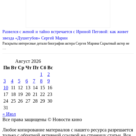
Развелся с женой и тайно встречается с Ириной Пеговой: как живет
звезда «Душегубов» Сергей Марин
Раскрыты интересные детали биографии актера Сергея Марина Скрытный актер не
…
Август 2026
Пн
Вт
Ср
Чт
Пт
Сб
Вс
1
2
3
4
5
6
7
8
9
10
11
12
13
14
15
16
17
18
19
20
21
22
23
24
25
26
27
28
29
30
31
« Июл
Все права защищены © Новости кино
Любое копирование материалов с нашего ресурса разрешается
только с обратной активной ссылкой на страницу статьи. Все