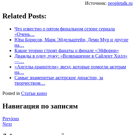
Источник:
peopletalk.ru
Related Posts:
Что известно о пятом финальном сезоне сериала
«Очень…
Юра Борисов, Марк Эйдельштейн, Деми Мур и другие
на…
Какие теории строят фанаты о финале «Эйфории»
Дважды в одну лужу: «Возвращение в Сайлент Хилл»
—…
«Ангелы-хранители» звезд, которые помогли актерам
на…
Самые знаменитые актерские династии, за
творчеством…
Posted in
Статьи кино
Навигация по записям
Previous
Next