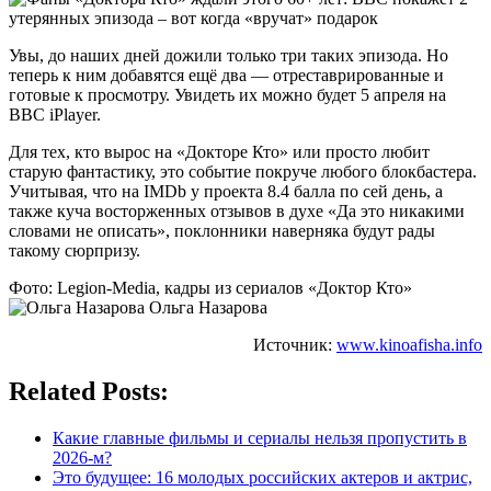
Увы, до наших дней дожили только три таких эпизода. Но
теперь к ним добавятся ещё два — отреставрированные и
готовые к просмотру. Увидеть их можно будет 5 апреля на
BBC iPlayer.
Для тех, кто вырос на «Докторе Кто» или просто любит
старую фантастику, это событие покруче любого блокбастера.
Учитывая, что на IMDb у проекта 8.4 балла по сей день, а
также куча восторженных отзывов в духе «Да это никакими
словами не описать», поклонники наверняка будут рады
такому сюрпризу.
Фото: Legion-Media, кадры из сериалов «Доктор Кто»
Ольга Назарова
Источник:
www.kinoafisha.info
Related Posts:
Какие главные фильмы и сериалы нельзя пропустить в
2026-м?
Это будущее: 16 молодых российских актеров и актрис,