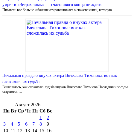
умрет в «Ветрах зимы» — счастливого конца не ждите
Писатель все больше и больше откровенничает о сюжете книги, которую …
Печальная правда о внуках актера Вячеслава Тихонова: вот как
сложилась их судьба
Выяснилось, как сложилась судьба внуков Вячеслава Тихонова Наследники звезды
стараются …
Август 2026
Пн
Вт
Ср
Чт
Пт
Сб
Вс
1
2
3
4
5
6
7
8
9
10
11
12
13
14
15
16