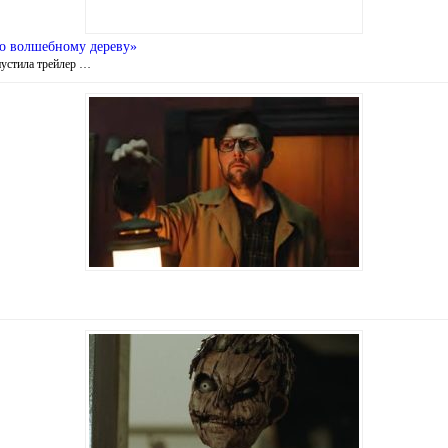
по волшебному дереву»
пустила трейлер …