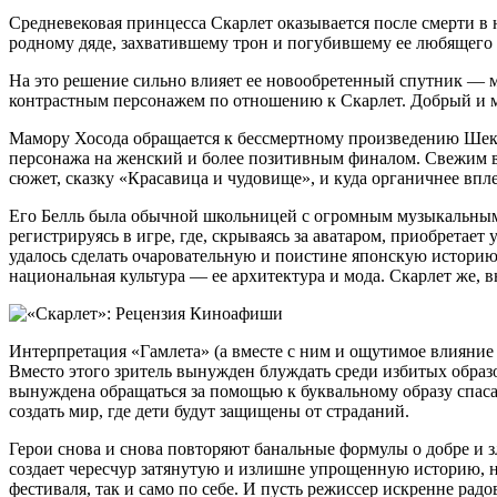
Средневековая принцесса Скарлет оказывается после смерти в н
родному дяде, захватившему трон и погубившему ее любящего 
На это решение сильно влияет ее новообретенный спутник — м
контрастным персонажем по отношению к Скарлет. Добрый и ми
Мамору Хосода обращается к бессмертному произведению Шекс
персонажа на женский и более позитивным финалом. Свежим вз
сюжет, сказку «Красавица и чудовище», и куда органичнее впл
Его Белль была обычной школьницей с огромным музыкальным 
регистрируясь в игре, где, скрываясь за аватаром, приобретает
удалось сделать очаровательную и поистине японскую историю
национальная культура — ее архитектура и мода. Скарлет же, 
Интерпретация «Гамлета» (а вместе с ним и ощутимое влияние
Вместо этого зритель вынужден блуждать среди избитых образо
вынуждена обращаться за помощью к буквальному образу спасат
создать мир, где дети будут защищены от страданий.
Герои снова и снова повторяют банальные формулы о добре и 
создает чересчур затянутую и излишне упрощенную историю, н
фестиваля, так и само по себе. И пусть режиссер искренне ра