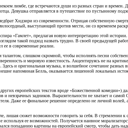
екоем лимбе, где встречаются души из разных стран и времен. Д
отца. Девушка отправляется в путешествие по пустынному подзем
едбрат Хидзири из современности. Отрицая собственную смерть
лосердный, выступающий против мести, он со временем раскрыв
пира «Гамлет», предлагая новую интерпретацию этой истории.
глядом такой подход назвать трудно. В своей предыдущей работ
ел ее в современные реалии.
талантом, слишком скромной, чтобы исполнять песни собственн
 уверенность и мировую известность. Акцентируясь не на критике
. Здесь и оригинальная музыка, и волшебное сочетание разных
внешне напоминая Белль, оказывается лишенной локальных исток
 других европейских текстов вроде «Божественной комедии») д
в и невзрачных задников. Выразительности не хватает и самой С
еля. Даже ее финальное решение определено не личной волей, а
зле, лишая сюжет возможности говорить за себя. В стремлении 
е используя ее возможностей. Получается наивное морализаторс
довался попаданию картины на европейский смотр, чтобы дать на