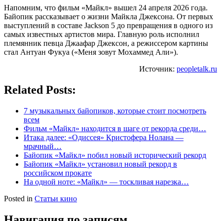
Напомним, что фильм «Майкл» вышел 24 апреля 2026 года.
Байопик рассказывает о жизни Майкла Джексона. От первых
выступлений в составе Jackson 5 до превращения в одного из
самых известных артистов мира. Главную роль исполнил
племянник певца Джаафар Джексон, а режиссером картины
стал Антуан Фукуа («Меня зовут Мохаммед Али»).
Источник:
peopletalk.ru
Related Posts:
7 музыкальных байопиков, которые стоит посмотреть
всем
Фильм «Майкл» находится в шаге от рекорда среди…
Итака далее: «Одиссея» Кристофера Нолана —
мрачный…
Байопик «Майкл» побил новый исторический рекорд
Байопик «Майкл» установил новый рекорд в
российском прокате
На одной ноте: «Майкл» — тоскливая нарезка…
Posted in
Статьи кино
Навигация по записям