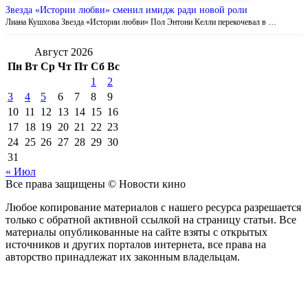
Звезда «Истории любви» сменил имидж ради новой роли
Лиана Кушхова Звезда «Истории любви» Пол Энтони Келли перекочевал в …
Август 2026
Пн
Вт
Ср
Чт
Пт
Сб
Вс
1
2
3
4
5
6
7
8
9
10
11
12
13
14
15
16
17
18
19
20
21
22
23
24
25
26
27
28
29
30
31
« Июл
Все права защищены © Новости кино
Любое копирование материалов с нашего ресурса разрешается
только с обратной активной ссылкой на страницу статьи. Все
материалы опубликованные на сайте взяты с открытых
источников и других порталов интернета, все права на
авторство принадлежат их законным владельцам.