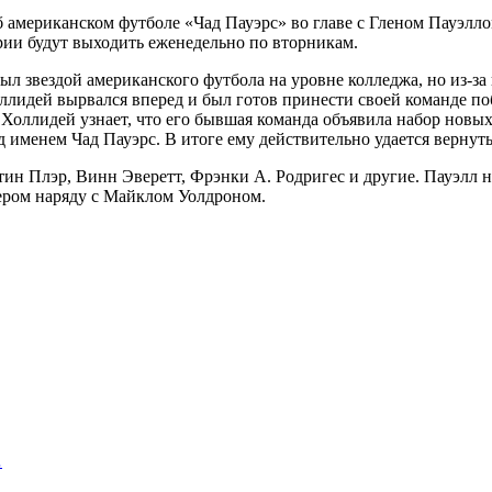
 американском футболе «Чад Пауэрс» во главе с Гленом Пауэллом
рии будут выходить еженедельно по вторникам.
был звездой американского футбола на уровне колледжа, но из-
лидей вырвался вперед и был готов принести своей команде поб
ет Холлидей узнает, что его бывшая команда объявила набор но
 именем Чад Пауэрс. В итоге ему действительно удается вернуть
ин Плэр, Винн Эверетт, Фрэнки А. Родригес и другие. Пауэлл н
ером наряду с Майклом Уолдроном.
…