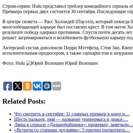
Стрим-сервис Hulu представил трейлер комедийного сериала об
Премьера первых двух состоится 30 сентября. Последующие се
В центре сюжета — Расс Холлидей (Пауэлл), который некогда 
многообещающей карьере был поставлен крест. В том матче Хол
результате победу одержал противник. Спустя почти десять л
решает загримироваться и возобновить футбольную карьеру под
Актерский состав дополнили Перри Мэттфелд, Стив Зан, Квент
исполнительным продюсером, а также сценаристом и шоуранн
Фото: Hulu
Юрий Волошин
Related Posts:
Что смотреть в сентябре: 11 главных премьер в кино и…
Шесть пальцев, имя — название универмага и драки:…
Ляпы в сериале «Дальнобойщики»: проверьте, замечали
«Встреча со старыми друзьями»: 5 причин посмотреть…