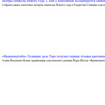
Актеры-символы Нового года: С кем у кинолюбов ассоциируется зимн
Собрали самых известных актеров-символов Нового года и Рождества Ставшие клас
«Франкенштейн» Гильермо дель Торо получил первые отзывы критиков
Алина Васильева Новая экранизация классического романа Мэри Шелли «Франкеншт