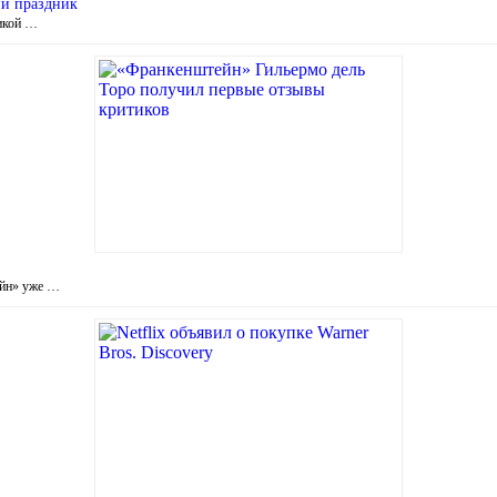
ий праздник
сикой …
ейн» уже …