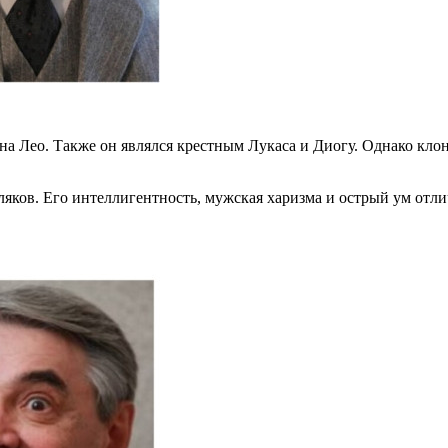
она Лео. Также он являлся крестным Лукаса и Диогу. Однако кл
яков. Его интеллигентность, мужская харизма и острый ум отли