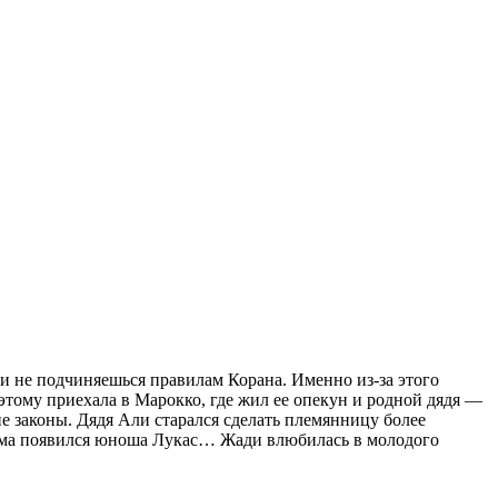
 и не подчиняешься правилам Корана. Именно из-за этого
поэтому приехала в Марокко, где жил ее опекун и родной дядя —
ие законы. Дядя Али старался сделать племянницу более
 дома появился юноша Лукас… Жади влюбилась в молодого