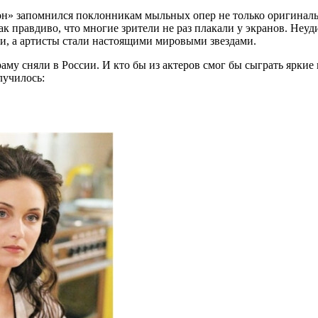
он» запомнился поклонникам мыльных опер не только оригинал
 правдиво, что многие зрители не раз плакали у экранов. Неуди
ли, а артисты стали настоящими мировыми звездами.
аму сняли в России. И кто бы из актеров смог бы сыграть ярки
лучилось: