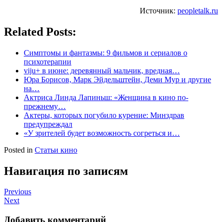
Источник:
peopletalk.ru
Related Posts:
Симптомы и фантазмы: 9 фильмов и сериалов о
психотерапии
viju+ в июне: деревянный мальчик, вредная…
Юра Борисов, Марк Эйдельштейн, Деми Мур и другие
на…
Актриса Линда Лапиньш: «Женщина в кино по-
прежнему…
Актеры, которых погубило курение: Минздрав
предупреждал
«У зрителей будет возможность согреться и…
Posted in
Статьи кино
Навигация по записям
Previous
Next
Добавить комментарий