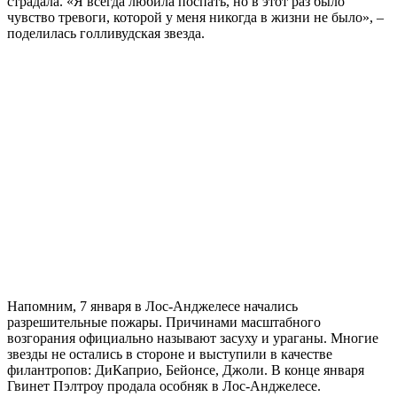
страдала. «Я всегда любила поспать, но в этот раз было
чувство тревоги, которой у меня никогда в жизни не было», –
поделилась голливудская звезда.
Напомним, 7 января в Лос-Анджелесе начались
разрешительные пожары. Причинами масштабного
возгорания официально называют засуху и ураганы. Многие
звезды не остались в стороне и выступили в качестве
филантропов: ДиКаприо, Бейонсе, Джоли. В конце января
Гвинет Пэлтроу продала особняк в Лос-Анджелесе.