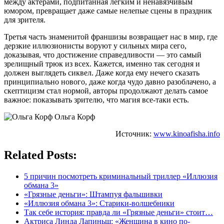
между актерами, подпитанная легким и ненавязчивым
юмором, превращает даже самые нелепые сцены в праздник
для зрителя.
Третья часть знаменитой франшизы возвращает нас в мир, где
дерзкие иллюзионисты воруют у сильных мира сего,
доказывая, что достижение справедливости — это самый
зрелищный трюк из всех. Кажется, именно так сегодня и
должен выглядеть сиквел. Даже когда ему нечего сказать
принципиально нового, даже когда чудо давно разоблачено, а
скептицизм стал нормой, авторы продолжают делать самое
важное: показывать зрителю, что магия все-таки есть.
Ольга Корф
Источник:
www.kinoafisha.info
Related Posts:
5 причин посмотреть криминальный триллер «Иллюзия
обмана 3»
«Грязные деньги»: Штампуя фальшивки
«Иллюзия обмана 3»: Старики-волшебники
Так себе история: правда ли «Грязные деньги» стоит…
Актриса Линда Лапиньш: «Женщина в кино по-