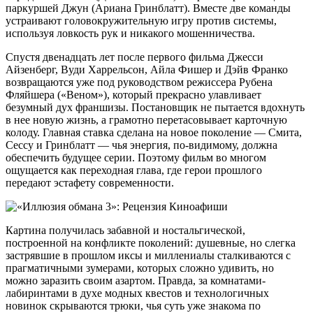
паркуршей Джун (Ариана Гринблатт). Вместе две команды
устраивают головокружительную игру против системы,
используя ловкость рук и никакого мошенничества.
Спустя двенадцать лет после первого фильма Джесси
Айзенберг, Вуди Харрельсон, Айла Фишер и Дэйв Франко
возвращаются уже под руководством режиссера Рубена
Фляйшера («Веном»), который прекрасно улавливает
безумный дух франшизы. Постановщик не пытается вдохнуть
в нее новую жизнь, а грамотно перетасовывает карточную
колоду. Главная ставка сделана на новое поколение — Смита,
Сессу и Гринблатт — чья энергия, по-видимому, должна
обеспечить будущее серии. Поэтому фильм во многом
ощущается как переходная глава, где герои прошлого
передают эстафету современности.
Картина получилась забавной и ностальгической,
построенной на конфликте поколений: душевные, но слегка
застрявшие в прошлом иксы и миллениалы сталкиваются с
прагматичными зумерами, которых сложно удивить, но
можно заразить своим азартом. Правда, за комнатами-
лабиринтами в духе модных квестов и технологичных
новинок скрываются трюки, чья суть уже знакома по