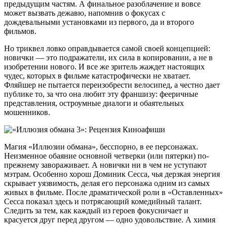
предыдущим частям. А финальное разоблачение и вовсе
может вызвать дежавю, напомнив о фокусах с
дождевальными установками из первого, да и второго
фильмов.
Но триквел ловко оправдывается самой своей концепцией:
новички — это подражатели, их сила в копировании, а не в
изобретении нового. И все же зритель жаждет настоящих
чудес, которых в фильме катастрофически не хватает.
Фляйшер не пытается переизобрести велосипед, а честно дает
публике то, за что она любит эту франшизу: фееричные
представления, остроумные диалоги и обаятельных
мошенников.
Магия «Иллюзии обмана», бесспорно, в ее персонажах.
Неизменное обаяние основной четверки (или пятерки) по-
прежнему завораживает. А новички ни в чем не уступают
мэтрам. Особенно хорош Доминик Сесса, чья дерзкая энергия
скрывает уязвимость, делая его персонажа одним из самых
живых в фильме. После драматической роли в «Оставленных»
Сесса показал здесь и потрясающий комедийный талант.
Следить за тем, как каждый из героев фокусничает и
красуется друг перед другом — одно удовольствие. А химия