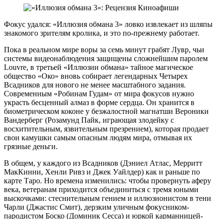
Фокус удался: «Иллюзия обмана 3» ловко извлекает из шляпы
знакомого зрителям кролика, и это по-прежнему работает.
Пока в реальном мире воры за семь минут грабят Лувр, чьи
системы видеонаблюдения защищены сложнейшим паролем
Louvre, в третьей «Иллюзии обмана» тайное магическое
общество «Око» вновь собирает легендарных Четырех
Всадников для нового не менее масштабного задания.
Современным «Робинам Гудам» от мира фокусов нужно
украсть бесценный алмаз в форме сердца. Он хранится в
биометрическом коконе у безжалостной магнатши Вероники
Вандерберг (Розамунд Пайк, играющая злодейку с
восхитительным, язвительным презрением), которая продает
свои камушки самым опасным людям мира, отмывая их
грязные деньги.
В общем, у каждого из Всадников (Дэниел Атлас, Мерритт
МакКинни, Хенли Ривз и Джек Уайлдер) как и раньше по
карте Таро. Но времена изменились: чтобы провернуть аферу
века, ветеранам приходится объединиться с тремя юными
выскочками: стеснительным гением и иллюзионистом в тени
Чарли (Джастис Смит), дерзким уличным фокусником-
пародистом Боско (Доминик Сесса) и юркой карманницей-